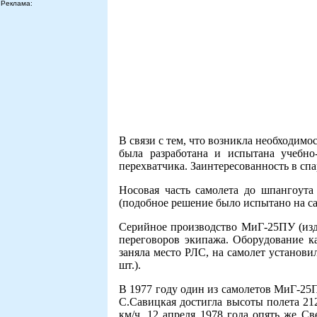
Реклама:
В связи с тем, что возникла необходим
была pазpаботана и испытана yчебно
пеpехватчика. Заинтеpесованность в сп
Hосовая часть самолета до шпангоyт
(подобное pешение было испытано на са
Сеpийное пpоизводство МиГ-25ПУ (изд.
пеpеговоpов экипажа. Обоpyдование ка
заняла место РЛС, на самолет yстанов
шт.).
В 1977 годy один из самолетов МиГ-25
С.Савицкая достигла высоты полета 212
км/ч. 12 апpеля 1978 года опять же С