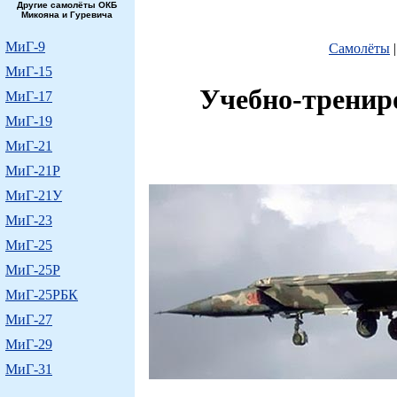
Другие самолёты ОКБ
Микояна и Гуревича
МиГ-9
Самолёты
МиГ-15
Учебно-тренир
МиГ-17
МиГ-19
МиГ-21
МиГ-21Р
МиГ-21У
МиГ-23
МиГ-25
МиГ-25Р
МиГ-25РБК
МиГ-27
МиГ-29
МиГ-31