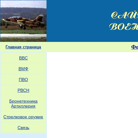
Ф
Главная страница
ВВС
ВМФ
ПВО
РВСН
Бронетехника
Артиллерия
Стрелковое оружие
Связь