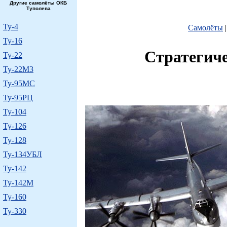
Другие самолёты ОКБ
Туполева
Ту-4
Самолёты
Ту-16
Стратегич
Ту-22
Ту-22M3
Ту-95МС
Ту-95РЦ
Ту-104
Ту-126
Ту-128
Ту-134УБЛ
Ту-142
Ту-142М
Ту-160
Ту-330