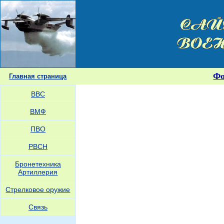
Ф
Главная страница
ВВС
ВМФ
ПВО
РВСН
Бронетехника
Артиллерия
Стрелковое оружие
Связь