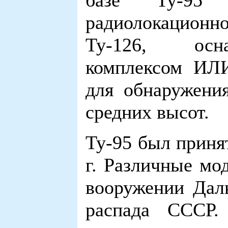
базе Ту-95 
радиолокационн
Ту-126, осна
комплексом ИЛИ
для обнаружени
средних высот.
Ту-95 был приня
г. Различные мо
вооружении Дал
распада СССР.