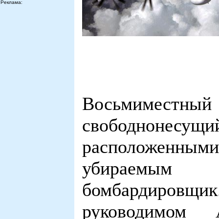
Реклама:
Восьмиместн
свободнонесущи
расположенным
убираемым 
бомбардиров
руководимом 