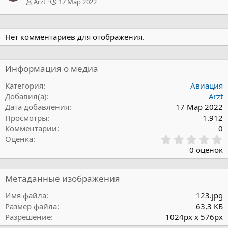
Arzt
17 Мар 2022
Нет комментариев для отображения.
Информация о медиа
Категория
Авиация
Добавил(а)
Arzt
Дата добавления
17 Мар 2022
Просмотры
1.912
Комментарии
0
0
Оценка
,
0 оценок
0
0
з
Метаданные изображения
в
ё
Имя файла
123.jpg
з
Размер файла
63,3 КБ
д
Разрешение
1024px x 576px