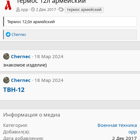
Термос 12л армейский
Т
орр
2 Дек 2017
термос армейский
е
г
Термос 12,0л армейский
и
Р
Chernec
е
а
к
ц
Chernec
18 Мар 2024
и
и
знакомое изделие)
:
Chernec
18 Мар 2024
ТВН-12
Информация о медиа
Категория
Военная техника
Добавил(а)
орр
Дата добавления
2 Дек 2017