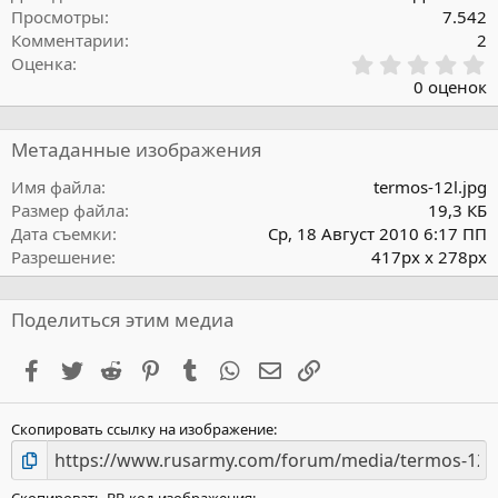
Просмотры
7.542
Комментарии
2
0
Оценка
,
0 оценок
0
0
з
Метаданные изображения
в
ё
Имя файла
termos-12l.jpg
з
Размер файла
19,3 КБ
д
Дата съемки
Ср, 18 Август 2010 6:17 ПП
Разрешение
417px x 278px
Поделиться этим медиа
Facebook
Twitter
Reddit
Pinterest
Tumblr
WhatsApp
Электронная почта
Ссылка
Скопировать ссылку на изображение