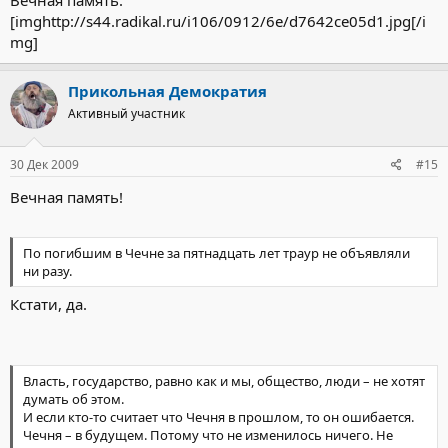
[imghttp://s44.radikal.ru/i106/0912/6e/d7642ce05d1.jpg[/i
mg]
Прикольная Демократия
Активный участник
30 Дек 2009
#15
Вечная память!
По погибшим в Чечне за пятнадцать лет траур не объявляли
ни разу.
Кстати, да.
Власть, государство, равно как и мы, общество, люди – не хотят
думать об этом.
И если кто-то считает что Чечня в прошлом, то он ошибается.
Чечня – в будущем. Потому что не изменилось ничего. Не