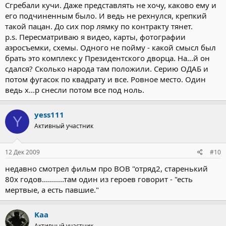
Сгребали кучи. Даже представлять не хочу, каково ему и
его подчиненным было. И ведь не рехнулся, крепкий
такой пацан. До сих пор лямку по контракту тянет.
p.s. Пересматриваю я видео, карты, фотографии
аэросъемки, схемы. Одного не пойму - какой смысл был
брать это комплекс у Президентского дворца. На...й он
сдался? Сколько народа там положили. Серию ОДАБ и
потом фугасок по квадрату и все. Ровное место. Один
ведь х...р снесли потом все под ноль.
yess111
Y
Активный участник
12 Дек 2009
#10
недавно смотрел фильм про ВОВ "отряд2, старенький
80х годов...........там один из героев говорит - "есть
мертвые, а есть павшие."
Kaa
Активный участник