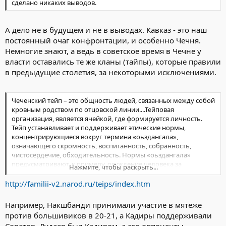
сделано никаких выводов.
А дело не в будущем и не в выводах. Кавказ - это наш
постоянный очаг конфронтации, и особенно Чечня.
Немногие знают, а ведь в советское время в Чечне у
власти оставались те же кланы (тайпы), которые правили
в предыдущие столетия, за некоторыми исключениями.
Чеченский тейп – это общность людей, связанных между собой
кровным родством по отцовской линии....Тейповая
организация, является ячейкой, где формируется личность.
Тейп устанавливает и поддерживает этические нормы,
концентрирующиеся вокруг термина «оьздангала»,
означающего скромность, воспитанность, собранность,
чистосердечие, обходительность. Нормы «оьздангала»
предусматривают, к примеру, осуждение человека за
Нажмите, чтобы раскрыть...
срезанную им ради баловства ветку; заставляют чеченца
сидеть, не откидываясь, не расставляя ног, не крутя головой, не
http://familii-v2.narod.ru/teips/index.htm
рассматривать пристально женщину и т.д. Человек,
следующий нормам «оьздангала», в чрезвычайных
Например, Накшбанди принимали участие в мятеже
обстоятельствах должен проявить мужество и героизм.
против большивиков в 20-21, а Кадиры поддерживали
Этикетные нормы поведения предписывают младшему встать