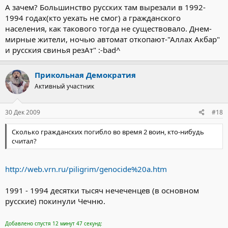
представителей данного тейпа проживают в Ачхой-
А зачем? Большинство русских там вырезали в 1992-
Мартановском районе Чечни, а также в Хасавюртовском и
1994 годах(кто уехать не смог) а гражданского
Новолакском районах Дагестана. К этому тейпу принадлежат
населения, как такового тогда не существовало. Днем-
1,17% наших респонденток.
мирные жители, ночью автомат откопают-"Аллах Акбар"
Чинхо – 40-45 тыс. человек, наибольшее число представителей
тейпа проживают в Грозненском и Урус-Мартановском районах
и русския свинья резАт" :-bad^
республики. К этому тейпу принадлежат 3,50% наших
респонденток.
Прикольная Демократия
Гендергеной – 20-25 тыс. человек, проживающих в основном в
Надтеречном и Урус-Мартановском районах. К этому тейпу
Активный участник
принадлежат 1,17% наших респонденток.
Аллерой – 20-25 тыс. человек. Основные районы проживания –
Шалинский, Ножай-Юртовский.
30 Дек 2009
#18
Эрсеной – 20-25 тыс. человек. Основные районы проживания –
Ножай-Юртовский и Шалинский.
Сколько гражданских погибло во время 2 воин, кто-нибудь
считал?
http://web.vrn.ru/piligrim/genocide%20a.htm
1991 - 1994 десятки тысяч нечеченцев (в основном
русские) покинули Чечню.
Добавлено спустя 12 минут 47 секунд: