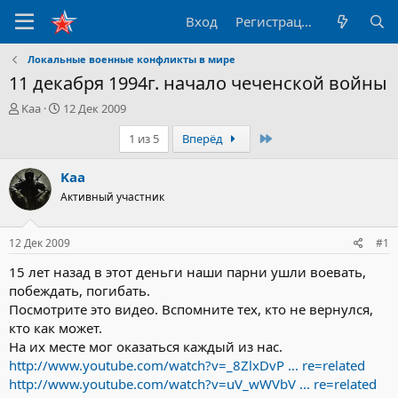
Вход
Регистрация
Локальные военные конфликты в мире
11 декабря 1994г. начало чеченской войны
А
Д
Kaa
12 Дек 2009
в
а
Последний
1 из 5
Вперёд
т
т
о
а
р
н
Kaa
т
а
Активный участник
е
ч
м
а
ы
л
12 Дек 2009
#1
а
15 лет назад в этот деньги наши парни ушли воевать,
побеждать, погибать.
Посмотрите это видео. Вспомните тех, кто не вернулся,
кто как может.
На их месте мог оказаться каждый из нас.
http://www.youtube.com/watch?v=_8ZlxDvP ... re=related
http://www.youtube.com/watch?v=uV_wWVbV ... re=related