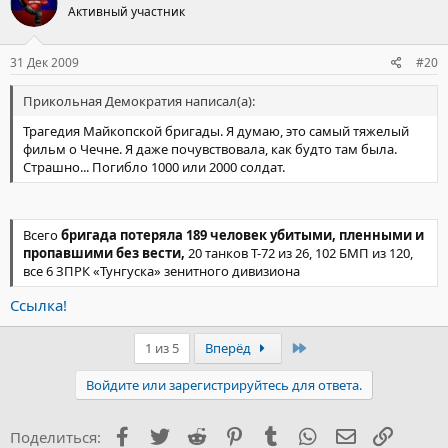
Активный участник
31 Дек 2009
#20
Прикольная Демократия написал(а):
Трагедия Майкопской бригады. Я думаю, это самый тяжелый
фильм о Чечне. Я даже почувствовала, как будто там была.
Страшно... Погибло 1000 или 2000 солдат.
Всего
бригада потеряла 189 человек убитыми, пленными и
пропавшими без вести,
20 танков Т-72 из 26, 102 БМП из 120,
все 6 ЗПРК «Тунгуска» зенитного дивизиона
Ссылка!
Последний
1 из 5
Вперёд
Войдите или зарегистрируйтесь для ответа.
Facebook
Twitter
Reddit
Pinterest
Tumblr
WhatsApp
Электронна
Ссылка
Поделиться: