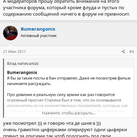
А модераторов прошу обратить внимание на этого
Визуальная находка – карта Европы, как квартира в 3D, с
участника форума, который кроме флуда и пустых по
перегородками – границами. Их взламывают прикладами
содержанию сообщений ничего в форум не привносит.
и сапогами. Выглядит нагляднее, чем стрелки направления
ударов на военных картах и понятнее, чем взрывы в черно-
белой хронике. Стремительность сюжету, конечно, придал
Bumerangonix
невероятно динамичный монтаж: большинство планов
Активный участник
длятся не более 3-4 секунд, но эта динамичность не
разрушает цельности. Смотришь на одном дыхании.
И, наконец, самое главное. Фильм, как, впрочем, и все
21 Июн 2011
#4
предыдущие работы Пивоварова про неизвестные и
трагические страницы войны, держится на простой идее.
Влад написал(а):
Очень важной для страны, никогда не считавший народ
единицами, но всегда миллионами. Так вот. Нет ничего
Bumerangonix
драгоценнее ЧЕЛОВЕКА - судьбы простой женщины Насти
Я бы за такие посты в бан отправлял. Даже не посмотрев фильм
Прудниковой и ее мужа - солдата трех войн, пропавшего
начинаете рассуждать.
без вести в августе 41-го. С этого неторопливого,
незатейливого рассказа картина начинается, им же –
Про дивизии и реальную силу армии как раз говорится:
навсегда невыплаканным, вдовьим - заканчивается.
огромный просчет Сталина был в том, что он основывался
Вечный укор античеловеческой сущность всех войн и
исключительно на количественных показателях, которые, как
тоталитарных режимов.
оказалось, на деле не имели приоритета над качественными
Нажмите, чтобы раскрыть...
(даже наоборот).
уже посмотрел ))) и говорю чта де шняга )))
Остальной полет мысли в комментариях не нуждается.
очень грамотно циферками оперируют одни цыферки
прячут за другими так чтоб подогнать под свои