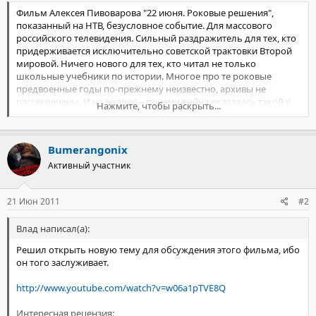
Фильм Алексея Пивоварова "22 июня. Роковые решения",
показанный на НТВ, безусловное событие. Для массового
российского телевидения. Сильный раздражитель для тех, кто
придерживается исключительно советской трактовки Второй
мировой. Ничего нового для тех, кто читал не только
школьные учебники по истории. Многое про те роковые
предвоенные годы по-прежнему неизвестно, архивы не
рассекречены. И на вопрос – почему война оказалась такой у
Нажмите, чтобы раскрыть...
жасной – так и нет ответа уже 70 лет. Тем важнее его искать.
В картине произнесены вещи, о которых широкой публике по
телевизору рассказывать не любят, а главное - не умеют.
Bumerangonix
Боролись ли Сталин и Гитлер за власть над Европой? Кто
готовился ударить первым? Такой ли уж вездесущей была
Активный участник
советская разведка? И почему вплоть до 22 июня во
внезапность нападения Сталин не верил? Пусть зритель
21 Июн 2011
#2
сомневается в том, что получил однозначные ответы. Заслуга
создателей фильма в том, что они заданы, заданы с болью, но
«без гнева». С необходимой исторической отстраненностью.
Влад написал(а):
В кадре калейдоскоп лиц, документов, редкой хроники. Два
Решил открыть новую тему для обсуждения этого фильма, ибо
добросовестных историка-спорщика из поколения внуков
он того заслуживает.
воевавших. Свидетели со всей Европы, пережившие и
выжившие. Вымаранный когда-то из «Великого гражданина»
http://www.youtube.com/watch?v=w06a1pTVE8Q
фрагмент с Кировым, в котором любимец парии говорит о
хорошей войне и 30-40 республиках после нее. Финн Хаапсалу,
Интересная рецензия: