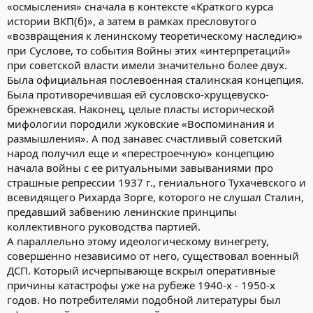
«осмысления» сначала в контексте «Краткого курса
истории ВКП(б)», а затем в рамках пресловутого
«возвращения к ленинскому теоретическому наследию»
при Суслове, то события Войны этих «интерпретаций»
при советской власти имели значительно более двух.
Была официальная послевоенная сталинская концепция.
Была противоречившая ей сусловско-хрущевуско-
брежневская. Наконец, целые пласты исторической
мифологии породили жуковские «Воспоминания и
размышления». А под занавес счастливый советский
народ получил еще и «перестроечную» концепцию
начала войны с ее ритуальными завываниями про
страшные репрессии 1937 г., гениального Тухачевского и
всевидящего Рихарда Зорге, которого не слушал Сталин,
предавший забвению ленинские принципы
коллективного руководства партией.
А параллельно этому идеологическому винегрету,
совершенно независимо от него, существовал военный
ДСП. Который исчерпывающе вскрыл оперативные
причины катастрофы уже на рубеже 1940-х - 1950-х
годов. Но потребителями подобной литературы был