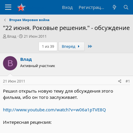
Вход
Регистрация
Вторая Мировая война
"22 июня. Роковые решения." - обсуждение
А
Д
Влад
21 Июн 2011
в
а
Последний
1 из 39
Вперёд
т
т
о
а
р
н
Влад
В
т
а
Активный участник
е
ч
м
а
ы
л
21 Июн 2011
#1
а
Решил открыть новую тему для обсуждения этого
фильма, ибо он того заслуживает.
http://www.youtube.com/watch?v=w06a1pTVE8Q
Интересная рецензия: