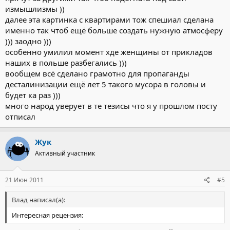
А модераторов прошу обратить внимание на этого участника
измышлизмы ))
форума, который кроме флуда и пустых по содержанию
далее эта картинка с квартирами тож спешиал сделана
сообщений ничего в форум не привносит.
именно так чтоб ещё больше создать нужную атмосферу
))) заодно )))
особенно умилил момент хде женщины от прикладов
наших в польше разбегались )))
вообщем всё сделано грамотно для пропаганды
десталинизации ещё лет 5 такого мусора в головы и
будет ка раз )))
много народ уверует в те тезисы что я у прошлом посту
отписал
Жук
Активный участник
21 Июн 2011
#5
Влад написал(а):
Интересная рецензия: