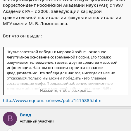
корреспондент Российской Академии наук (РАН) с 1997.
Академик РАН с 2006. Заведующий кафедрой
сравнительной политологии факультета политологии
МГУ имени М. В. Ломоносова.
Вот что он выдал:
"Культ советской победы в мировой войне - основное
легитимное основание современной России. Его громко
озвучивают телевидение, газеты, другие средства массовой
информации. На этом основании строится сознание
двадцатилетних. Эта победа для нас все, никогда от нее не
откажемся, только мы можем победить - это главные
составляющие мифа. Предавший забвению миллионные
жертвы миф о победе в мировой войне стал после 1945 г.
Нажмите, чтобы раскрыть...
главным основанием легитимации второго издания
коммунистического режима в СССР, а потом и в нынешней
http://www.regnum.ru/news/polit/1415885.html
России"
Влад
В
Активный участник