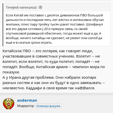
TimeJedi написал(а):
Если Китай им поставил с десяток дивизионов ПВО большой
дальности и последние пять лет жёстко и интенсивно обучал
экипажи, плюс пару тройку тысяч ракет поставил. Шлифанул
всё это двумя сотнями J-20 и прямую связь со своей
спутниковой разведкой обеспечил, тогда может ещё и да. А
вообще, ничего китайцы не сделают, не умеют они силой да
ещё и в сжатые сроки играть.
Китайское ПВО -- это лотерея, как говорят люди,
участвовавшие в совместных учениях. Взлетит -- не
взлетит, если взлетит, то куда полетит, попадёт -- не
попадёт. Вообще, Китайская армия -- чемпион мира по
показухе.
А у Ирана другая проблема. Они набрали зоопарк
разных систем и как они их будут в одно завязывать --
неизвестно. Каддафи в своё время так на@@ался.
anderman
Модератор
Команда форума