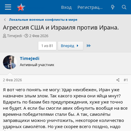
Вход
Регистрация
Локальные военные конфликты в мире
Агрессия США и Израиля против Ирана.
А
Д
TimeJedi
2 Фев 2026
в
а
Последний
1 из 81
Вперёд
т
т
о
а
р
н
TimeJedi
т
а
Активный участник
е
ч
м
а
ы
л
2 Фев 2026
#1
а
Я вот чего понять не могу: Удар неизбежен, Иран уже
назначен злым злом. Так какого хрена они яйца мнут?
Вдарить по базам без предупреждения, хуже уже точно
не будет. А если бы смогли авик обнулить вообще на все
времена победителями стали бы. А так, самолёты
заправщики можно уничтожить, некоторое количество
ударных самолётов. Но уже скорее всего поздно, надо