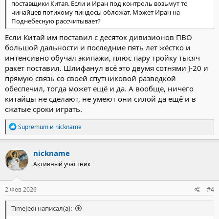
поставщики Китая. Если и Иран под контроль возьмут то
чинайцев потихому пиндосы обложат. Может Иран на
Поднебесную рассчитывает?
Если Китай им поставил с десяток дивизионов ПВО
большой дальности и последние пять лет жёстко и
интенсивно обучал экипажи, плюс пару тройку тысяч
ракет поставил. Шлифанул всё это двумя сотнями J-20 и
прямую связь со своей спутниковой разведкой
обеспечил, тогда может ещё и да. А вообще, ничего
китайцы не сделают, не умеют они силой да ещё и в
сжатые сроки играть.
Р
Supremum
и
nickname
е
а
к
nickname
ц
Активный участник
и
и
:
2 Фев 2026
#4
TimeJedi написал(а):