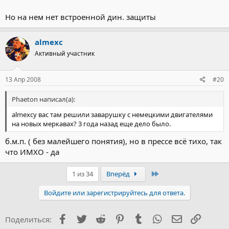
Но на нем нет встроенной дин. защиты
almexc
Активный участник
13 Апр 2008
#20
Phaeton написал(а):
almexcу вас там решили заварушку с немецкими двигателями
на новых меркавах? 3 года назад еще дело было.
б.м.п. ( без малейшего понятия), но в прессе всё тихо, так
что ИМХО - да
Последний
1 из 34
Вперёд
Войдите или зарегистрируйтесь для ответа.
Facebook
Twitter
Reddit
Pinterest
Tumblr
WhatsApp
Электронна
Ссылка
Поделиться: