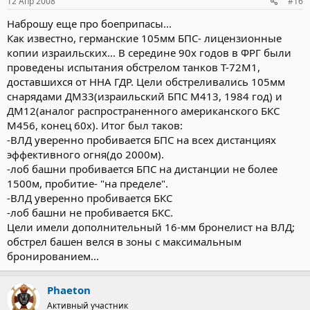
12 Апр 2008
#16
Наброшу еще про боеприпасы...
Как известно, германские 105мм БПС- лицензионные
копии израильских... В середине 90х годов в ФРГ были
проведены испытания обстрелом танков Т-72М1,
доставшихся от ННА ГДР. Цели обстреливались 105мм
снарядами ДМ33(израильский БПС М413, 1984 год) и
ДМ12(аналог распространенного американского БКС
М456, конец 60х). Итог был таков:
-ВЛД уверенно пробивается БПС на всех дистанциях
эффективного огня(до 2000м).
-лоб башни пробивается БПС на дистанции не более
1500м, пробитие- "на пределе".
-ВЛД уверенно пробивается БКС
-лоб башни не пробивается БКС.
Цели имели дополнительный 16-мм бронелист на ВЛД;
обстрел башен велся в зоны с максимальным
бронированием...
Phaeton
Активный участник