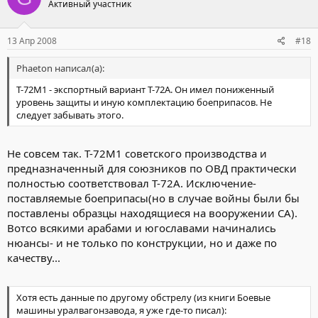
Активный участник
13 Апр 2008
#18
Phaeton написал(а):
Т-72М1 - экспортный вариант Т-72А. Он имел пониженный
уровень защиты и иную комплектацию боеприпасов. Не
следует забывать этого.
Не совсем так. Т-72М1 советского производства и
предназначенный для союзников по ОВД практически
полностью соответствовал Т-72А. Исключение-
поставляемые боеприпасы(но в случае войны были бы
поставлены образцы находящиеся на вооружении СА).
Вотсо всякими арабами и югославами начинались
нюансы- и не только по конструкции, но и даже по
качеству...
Хотя есть данные по другому обстрелу (из книги Боевые
машины уралвагонзавода, я уже где-то писал):