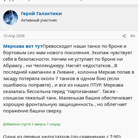
Герой Галактики
Активный участник
10 Апр 2008
#4
Меркава вот тут
Превосходит наши танки по броне и
бортовым сис-мам нового поколения. Экипаж чувствует
себя в безопасности. Ничем не уступает по броне ни
Абрамсу , ни Челленджеру. Насчёт недостатков...В
последней кампании в Ливане , колонна Меркав попав в
засаду потеряла около 7 танков в одном бою (если
ошибаюсь поправте) , и все из наших ПТУР. Меркава
оказалась бессильна перед "партизанами". Также -
слишком тяжелый танк. Маленькая башня обеспечивает
хорошую фронтальную защищенность , но облегчает
поражение башни сверху.
Добавлено спустя 2 минуты 7 секунд:
Одни из первых недостатков (по-сравнению с Т-90)