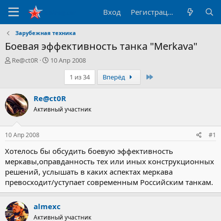
Вход
Регистрация
Зарубежная техника
Боевая эффективность танка "Merkava"
А
Д
Re@ct0R
10 Апр 2008
в
а
Последний
1 из 34
Вперёд
т
т
о
а
р
н
Re@ct0R
т
а
Активный участник
е
ч
м
а
ы
л
10 Апр 2008
#1
а
Хотелось бы обсудить боевую эффективность
меркавы,оправданность тех или иных конструкционных
решений, услышать в каких аспектах меркава
превосходит/уступает современным Российским танкам.
almexc
Активный участник