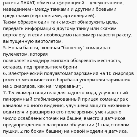
ракеты ЛАХАТ, обмен информацией - целеуказанием,
наведением - между танками и другими боевыми
средствами (вертолетами, артиллерией).
Таким образом один танк может обнаружить цель,
передать информацию другому танку или скажем
вертолету, и если необходимо например навести ракету,
выпущенную вертолетом.
5. Новая башня, включая "башенку" комадира с
пулеметом, которая
позволяет комадиру экипажа обозревать местность,
оставась под прикрытием брони.
6. Электрический полуавтомат заряжания на 10 снарядов
(вместо механического барабана-ускорителя заряжания
на 5 снарядов, как на "Меркава-3").
7. Телекамера водителя для заднего хода, улучшенный
панорамный стабилизированный прицел командира с
каналом ночного видения, улучшена защита механика-
водителя и расширено его поле зрения, уменьшено
число ослабленых точек на башне, вместо 3 датчиков
предупреждения о лазерном облучении (1 над стволом
пушки, 2 по бокам башни) на новой модели 4 датчика.