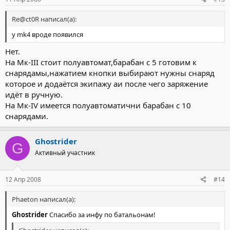
Re@ct0R написал(а):
у mk4 вроде появился
Нет.
На Мк-III стоит полуавтомат,барабан с 5 готовим к
снарядамы,нажатием кнопки выбирают нужны снаряд
которое и додаётся экипажу аи после чего заряжение
идёт в ручную.
На Мк-IV имеется полуавтоматични барабан с 10
снарядами.
Ghostrider
G
Активный участник
12 Апр 2008
#14
Phaeton написал(а):
Ghostrider
Спасибо за инфу по батальонам!