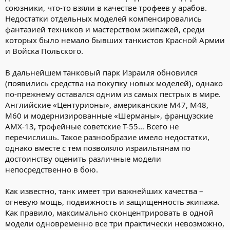
союзники, что-то взяли в качестве трофеев у арабов.
Недостатки отдельных моделей компенсировались
фантазией техников и мастерством экипажей, среди
которых было немало бывших танкистов Красной Армии
и Войска Польского.
В дальнейшем танковый парк Израиля обновился
(появились средства на покупку новых моделей), однако
по-прежнему оставался одним из самых пестрых в мире.
Английские «Центурионы», американские М47, М48,
М60 и модернизированные «Шерманы», французские
АМХ-13, трофейные советские Т-55… Всего не
перечислишь. Такое разнообразие имело недостатки,
однако вместе с тем позволяло израильтянам по
достоинству оценить различные модели
непосредственно в бою.
Как известно, танк имеет три важнейших качества –
огневую мощь, подвижность и защищенность экипажа.
Как правило, максимально сконцентрировать в одной
модели одновременно все три практически невозможно,