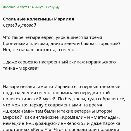
Добавлено спустя 14 минут 31 секунду:
Стальные колесницы Израиля
Сергей Кутовой
Что такое четыре еврея, укрывшиеся за тремя
броневыми плитами, двигателем и баком с горючим?
Нет, не начало анекдота, а очень…
…даже серьезно настроенный экипаж израильского
танка «Меркава»!
На заре независимости Израиля его первые танковые
подразделения очень напоминали передвижной
политехнический музей. По бедности, туда собрали все,
что можно: наряду с современными на время
«Шерманами» там были и такие ветераны Второй
мировой, как английские «Кромвели» и «Матильды»,
немецкие Т-VI, французские «Reno-35» и даже парочка
допотопных «Reno FT». Что-то продали или подарили