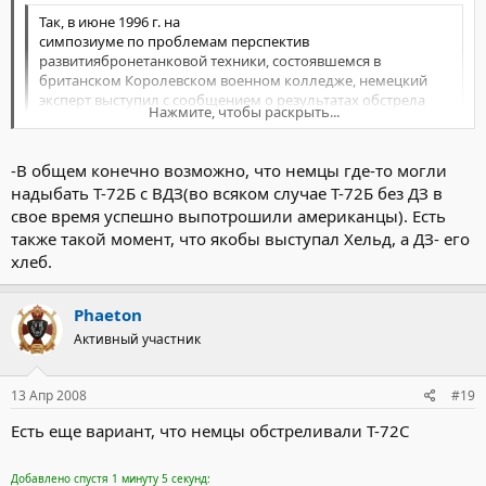
Так, в июне 1996 г. на
симпозиуме по проблемам перспектив
развитиябронетанковой техники, состоявшемся в
британском Королевском военном колледже, немецкий
эксперт выступил с сообщением о результатах обстрела
Нажмите, чтобы раскрыть...
танка Т-72 с активной броней на полигоне фирмы
"Рейнметалл". Огонь велся из 120-мм пушки танка
"Леопард-2А5" с дистанции в 1000
Нажмите, чтобы раскрыть...
-В общем конечно возможно, что немцы где-то могли
м. Было произведено 10 выстрелов, но ни одной пробоины
надыбать Т-72Б с ВДЗ(во всяком случае Т-72Б без ДЗ в
в лобовой броне сделать не удалось.
Обстрел велся, судя по всему, по танку Т-72Б со встроенной дин.
свое время успешно выпотрошили американцы). Есть
защитой.
также такой момент, что якобы выступал Хельд, а ДЗ- его
хлеб.
Phaeton
Активный участник
13 Апр 2008
#19
Есть еще вариант, что немцы обстреливали Т-72С
Добавлено спустя 1 минуту 5 секунд: