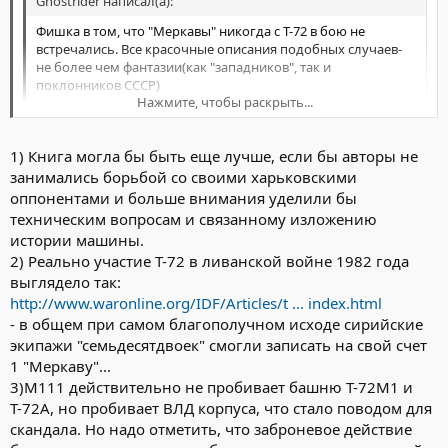
Ghostrider написал(а):
Фишка в том, что "Меркавы" никогда с Т-72 в бою не
встречались. Все красочные описания подобных случаев-
не более чем фантазии(как "западников", так и
поклонников СССР)
Нажмите, чтобы раскрыть...
- Согласен. Хотя в книге
"Боевые машины Уралвагонзавода. Танк
Т-72." Устьянцев С. В, Колмаков Д. Г
пишут:
1) Книга могла бы быть еще лучше, если бы авторы не
Нажмите, чтобы раскрыть...
Очень хорошая книга, там еще много чего можно узнать...
занимались борьбой со своими харьковскими
оппонентами и больше внимания уделили бы
техническим вопросам и связанному изложению
истории машины.
2) Реально участие Т-72 в ливанской войне 1982 года
выглядело так:
http://www.waronline.org/IDF/Articles/t ... index.html
- в общем при самом благополучном исходе сирийские
экипажи "семьдесятдвоек" смогли записать на свой счет
1 "Меркаву"...
3)М111 действительно не пробивает башню Т-72М1 и
Т-72А, но пробивает ВЛД корпуса, что стало поводом для
скандала. Но надо отметить, что заброневое действие