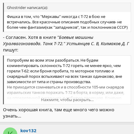
Ghostrider написал(а):
Фишка в том, что "Меркавы" никогда с Т-72 в бою не
встречались. Все красочные описания подобных случаев- не
более чем фантазии(как "западников", так и поклонников СССР)
- Согласен. Хотя в книге
"Боевые машины
Уралвагонзавода. Танк Т-72." Устьянцев С. В, Колмаков Д. Г
пишут:
Попробуем во всем этом разобраться. Не будем
комментировать склонность Т-72 гореть не менее ярко, чем
горели Т-62: если броня пробита, то моторное топливо и
снарядный порох вспыхивают на всех танках одинаково, вне
зависимости от типа и страны производства.
Не приходится сомневаться и в способности 105-мм снарядов
израильских танков поражать Т-72 в борта, в корму, или даже,
на определенной дистанции, в лобовую проекцию. Конечно,
Нажмите, чтобы раскрыть...
нужно старание и умение, чтобы занять соответствующую
огневую позицию, но израильским танкистам, как известно, не
Очень хорошая книга, там еще много чего можно
приходилось занимать мастерства. Оценке, строго говоря,
узнать...
подлежит другое: способность "семьдесятдвойки"
выдерживать удар "в лоб" на стандартных дистанциях
танкового боя. И вот здесь, по многочисленным
kov132