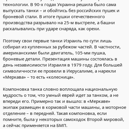
технологии. В 90-х годах Украина решила было сама
выпускать танки – и обойтись без российских пушек и
броневой стали. В итоге пушки отечественного
производства разрывало на 25-м выстреле, а башни
раскалывались при ударе снаряда, как орехи.
Поэтому свои первые танки Израиль по сути лишь
собирал из купленных за рубежом частей. В частности,
американскими были двигатель, 105-мм пушка,
броневые детали. Презентация машины состоялась в
день независимости Израиля в 1979 году. Для большей
символичности ее провели в Иерусалиме, а нарекли
«Меркава» – то есть «колесница».
Компоновка танка словно воплощала национальную
мудрость о том, что умный еврей идет за танком, а не
впереди его. Примерно так и вышло: в «Меркаве»
экипаж размещен в кормовой части машины, а моторное
отделение – в передней. Такая компоновка, если
помните, была у некоторых самоходок Второй мировой,
а сейчас применяется на БМП.