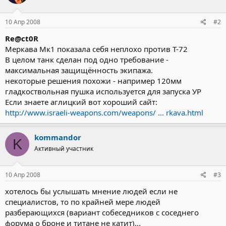
10 Апр 2008
#2
Re@ct0R
Меркава Мк1 показала себя неплохо против Т-72
В целом танк сделан под одно требование -
максимальная защищённость экипажа.
некоторые решения похожи - например 120мм
гладкоствольная пушка используется для запуска УР
Если знаете аглицкий вот хороший сайт:
http://www.israeli-weapons.com/weapons/ ... rkava.html
kommandor
K
Активный участник
10 Апр 2008
#3
хотелось бы услышать мнение людей если не
специалистов, то по крайней мере людей
разберающихся (вариант собеседников с соседнего
форума о броне и титане не катит)...