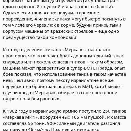
коробки с патронами для пулеметов (их у танка три –
один спаренный с пушкой и два на крыше башни).
Однако если танк все же получил серьезное
повреждение, 4 члена экипажа могут быстро покинуть в
том числе его через люк в корме, будучи прикрытыми
корпусом машины от вражеских стрелков – еще одно
преимущество такой компоновки.
Кстати, отделение экипажа «Меркавы» настолько
просторно, что позволяет брать дополнительный запас
снарядов или несколько десантников – таким образом,
машина может превратиться в супер-БМП. Правда, опыт
боев показал, что использование танка в таком качестве
неэффективно, поэтому пехоту израильтяне все же
перевозят на бронетранспортерах и БМП, хотя бывают
случаи когда «Меркава» забирает в свое просторное
нутро с поля боя раненых.
К 1982 году в израильскую армию поступило 250 танков
«Меркава Мк 1», вооруженных 105 мм пушкой. Их масса
составляла 56 тонн, 900-сильный двигатель разгонял
машину до 46 км/час. Позднее их несколько