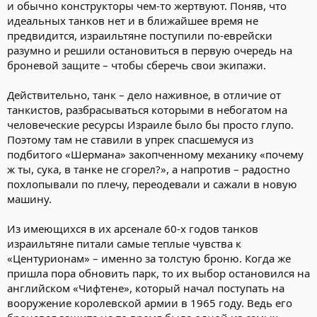
и обычно конструкторы чем-то жертвуют. Поняв, что
идеальных танков нет и в ближайшее время не
предвидится, израильтяне поступили по-еврейски
разумно и решили остановиться в первую очередь на
броневой защите – чтобы сберечь свои экипажи.
Действительно, танк – дело наживное, в отличие от
танкистов, разбрасываться которыми в небогатом на
человеческие ресурсы Израиле было бы просто глупо.
Поэтому там не ставили в упрек спасшемуся из
подбитого «Шермана» закопченному механику «почему
ж ты, сука, в танке не сгорел?», а напротив – радостно
похлопывали по плечу, переодевали и сажали в новую
машину.
Из имеющихся в их арсенале 60-х годов танков
израильтяне питали самые теплые чувства к
«Центурионам» – именно за толстую броню. Когда же
пришла пора обновить парк, то их выбор остановился на
английском «Чифтене», который начал поступать на
вооружение королевской армии в 1965 году. Ведь его