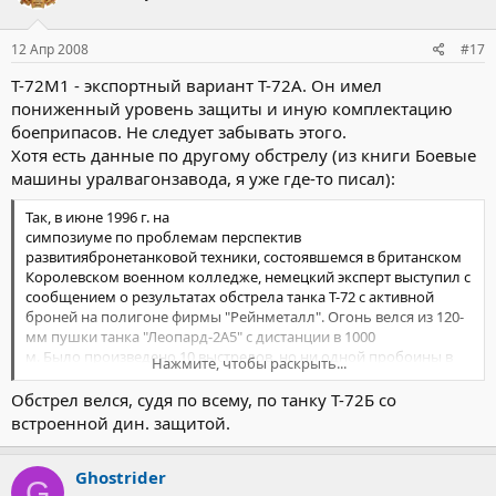
12 Апр 2008
#17
Т-72М1 - экспортный вариант Т-72А. Он имел
пониженный уровень защиты и иную комплектацию
боеприпасов. Не следует забывать этого.
Хотя есть данные по другому обстрелу (из книги Боевые
машины уралвагонзавода, я уже где-то писал):
Так, в июне 1996 г. на
симпозиуме по проблемам перспектив
развитиябронетанковой техники, состоявшемся в британском
Королевском военном колледже, немецкий эксперт выступил с
сообщением о результатах обстрела танка Т-72 с активной
броней на полигоне фирмы "Рейнметалл". Огонь велся из 120-
мм пушки танка "Леопард-2А5" с дистанции в 1000
м. Было произведено 10 выстрелов, но ни одной пробоины в
Нажмите, чтобы раскрыть...
лобовой броне сделать не удалось.
Обстрел велся, судя по всему, по танку Т-72Б со
встроенной дин. защитой.
Ghostrider
G