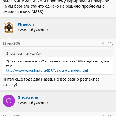
было минимальным и проблему парировали наваркой
16мм бронелиста(что однако не решило проблемы с
американским М833)
Phaeton
Активный участник
12 Апр 2008
#15
Ghostrider написал(а):
2) Реально участие Т-72 в ливанской войне 1982 года выглядело
так:
http://www.waronline.org/IDF/Articles/t ... index.html
Читал еще года два назад, но все равно респект за
ссылку!
Ghostrider
G
Активный участник