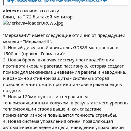
http://www.defense-update.com/directory/merkava4.htm
приложение "Сравнительные ТТХ танков Т-72, Т-64А, М60А1RISE,
"Леопард-1АЗ"и "Чифтен" Мк5"А Так что даже для лучшего
almexc
спасибо за ссылку.
израильского БПС М111 башня "семьдесятдвойки" была
Блин, на Т-72 бы такой монитор:
откровенно "не по зубам", а ло-
бовая проекция корпуса доступна только на дистанциях около
1,5 км. Напротив, отечественные 125-мм снаряды с двух и более
километров надежно поражали израильские танки. Отмечен
"Меркава-IV" имеет следующие отличия от предыдущей
случай, когда выпущенный с расстояния 1,5 км снаряд просто
модели - "Меркава-III":
сорвал с "Меркавы" башню. Башни американских танков М-60,
1. Новый дизельный двигатель GD883 мощностью в
в немалом числе имевшихся в израильских танковых частях,
1500 л.с (произв. Германии);
снаряды "семьдесятдвойки"
2. Новая броня, включая систему противодействия
пробивали насквозь. Удивляться, в общем, не приходится -
сирийские танкисты использовали отечественный БПС типа
противотанковым ракетам: пассивную, которая создает
ЗБМ12 с бронепробиваемостью, по опубликованным данным,
помехи для механизма 2наведения ракеты и наводчика,
350 мм вертикальной брони на дистанции более 2 км.
и возможно активной защиты - системы которая
позволяет уничтожать противотанковые ракеты ещё в
воздухе.
3. Новая 120мм пушка с интегральным
теплоизоляционным кожухом, в результате чего уровень
теплоизоляции ствола выше и, как следствие,
понижается износ и повышается точность стрельбы.
4. Новая система управления огнем, позволяющая
автоматическое ведение цели, наведение управляемой