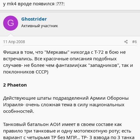
у mk4 вроде появился :???:
Ghostrider
G
Активный участник
11 Апр 2008
#6
Фишка в том, что "Меркавы" никогда с Т-72 в бою не
встречались. Все красочные описания подобных
случаев- не более чем фантазии(как "западников", так и
поклонников СССР)
2 Phaeton
Действующие штаты подразделений Армии Обороны
Израиля- очень сложная тема в силу национальных
особнностей.
Танковый батальон АОИ имеет в своем составе как
правило три танковые и одну мотопехотную роту; есть
вариант с четырьмя ТР без МПР... ТР- 3 взвода по 3 танка