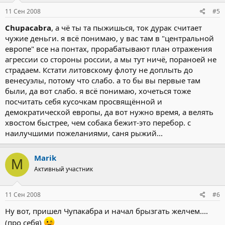
11 Сен 2008
#5
Chupacabra
, а чё ты та пыжишься, ток дурак считает
чужие деньги. я всё понимаю, у вас там в "центральной
европе" все на понтах, прорабатывают план отражения
агрессии со стороны россии, а мы тут ничё, пораноей не
страдаем. Кстати литовскому флоту не доплыть до
венесуэлы, потому что слабо. а то бы вы первые там
были, да вот слабо. я всё понимаю, хочеться тоже
посчитать себя кусочкам просвящённой и
демократической европы, да вот нужно время, а велять
хвостом быстрее, чем собака бежит-это перебор. с
наилучшими пожеланиями, саня рыжий...
Marik
M
Активный участник
11 Сен 2008
#6
Ну вот, пришел Чупакабра и начал брызгать желчем....
(про себя)