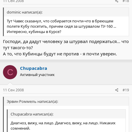
11 Сен 2008
#18
dominic написал(а):
Доблестные Литовкие моряки отстаивают ''великие''
Тут Чавес сказанул, что собирается почти-что в бреющем
завоевания жидодемократий и стоят на страже
полете Кубу посетить, причем сидя за штурвалом ТУ-160 ...
нефтедиктатуры неоконсерваторов , да здравствует
Интересно, кубинцы в Курсе?
Литовкий флот!
Господи, да дадут человеку за штурвал подержаться... что
официальный сайт.
тут такого-то?
http://www.kam.lt/kariuomene/juru_pajegos/
А то, что Кубинцы будут не против - я почти уверен.
покапался на сайте и нашел интресную деталь
http://www.kam.lt/baltic_spirit_2008/
Chupacabra
C
американская экспансия незнает границ
Активный участник
11 Сен 2008
#19
Эрвин Роммель написал(а):
Chupacabra написал(а):
Диагноз, вижу, на лицо. Диагноз, вижу, на лицо. Никаких
cомнений.