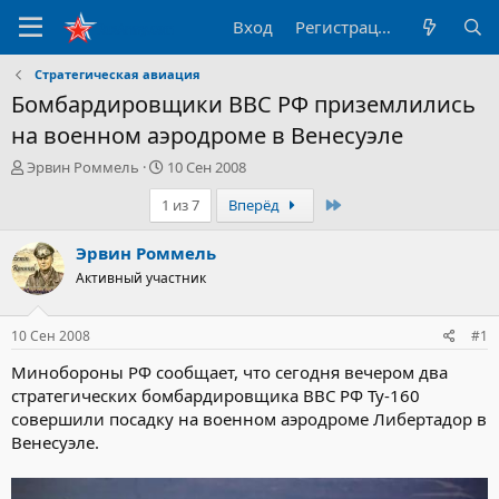
Вход
Регистрация
Стратегическая авиация
Бомбардировщики ВВС РФ приземлились
на военном аэродроме в Венесуэле
А
Д
Эрвин Роммель
10 Сен 2008
в
а
Последний
1 из 7
Вперёд
т
т
о
а
р
н
Эрвин Роммель
т
а
Активный участник
е
ч
м
а
ы
л
10 Сен 2008
#1
а
Минобороны РФ сообщает, что сегодня вечером два
стратегических бомбардировщика ВВС РФ Ту-160
совершили посадку на военном аэродроме Либертадор в
Венесуэле.