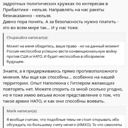
задротных политических кружках по интересам в
Прибалтике - нельзя. Направлять на нас ракеты
безнаказанно - нельзя.
Давно пора понять. А за безопасность нужно платить -
это во всем мире так... И у нас тоже.
Chupacabra написал(а):
Может на меня обидитесь, ваше право - но на данный момент
Россия неспособна успешно вести конвенциональную войну
против США и НАТО. И будет неспособна в обозримом
будущем.
Знаете, а я придерживаюсь прямо противоположного
мнения. Мы еще как способны... особенно на нашей
территории. Опыт Наполеона с Гитлером желающих
повторять нет. Можете спорить со мной сколько угодно,
но я тоже имею весьма ясное представление о том, что
такое армии НАТО, и как они способны воевать.
Marik написал(а):
Я вообще считаю, что подобные темы не стоит открывать ибо
обсуждать по-большему счету нечего (ИМХО). То что самолеты