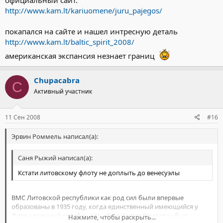
официальный сайт.
http://www.kam.lt/kariuomene/juru_pajegos/
покапался на сайте и нашел интресную деталь
http://www.kam.lt/baltic_spirit_2008/
американская экспансия незнает границ
Chupacabra
C
Активный участник
11 Сен 2008
#16
Эрвин Роммель написал(а):
Саня Рыжий написал(а):
Кстати литовскому флоту не доплыть до венесуэлы
ВМС Литовской республики как род сил были впервые
образованы в 1935 году, когда единственный имеющийся у
Литвы военный корабль LKL «Prezidentas Smetona» был
Нажмите, чтобы раскрыть...