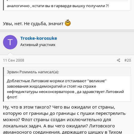
аналогично , кстати вы в гарварде вышку получили ?!
Увы, нет. Не судьба, значит
Troske-korosuke
T
Активный участник
11 Сен 2008
#20
Эрвин Роммель написал(а):
Доблестные Литовкие моряки отстаивают ''великие''
завоевания жидодемократий и стоят на страже
нефтедиктатуры неоконсерваторов , да здравствует Литовкий
флот!
Ну, что в этом такого? Чего вы ожидали от страны,
которую от границы до границы с пушки перестрелить
можно? Флот страны создан исключительно для
локальных задач. А вы чего ожидали? Литовского
авианосного соединения, держащего шишку в Тихом