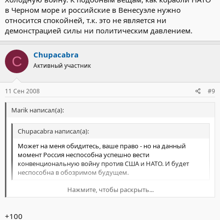
в Черном море и российские в Венесуэле нужно
относится спокойней, т.к. это не является ни
демонстрацией силы ни политическим давлением.
Chupacabra
C
Активный участник
11 Сен 2008
#9
Marik написал(а):
Chupacabra написал(а):
Может на меня обидитесь, ваше право - но на данный
момент Россия неспособна успешно вести
конвенциональную войну против США и НАТО. И будет
неспособна в обозримом будущем.
Нажмите, чтобы раскрыть...
Боже упаси на такие вещи обижаться... Я все прекрастно
понимаю и никогда не кричу, что мы их порвем и по стенке
Нажмите, чтобы раскрыть...
размажем.
+100