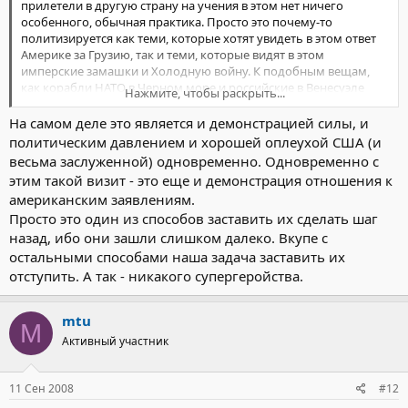
прилетели в другую страну на учения в этом нет ничего
особенного, обычная практика. Просто это почему-то
политизируется как теми, которые хотят увидеть в этом ответ
Америке за Грузию, так и теми, которые видят в этом
имперские замашки и Холодную войну. К подобным вещам,
как корабли НАТО в Черном море и российские в Венесуэле
Нажмите, чтобы раскрыть...
нужно относится спокойней, т.к. это не является ни
демонстрацией силы ни политическим давлением.
На самом деле это является и демонстрацией силы, и
политическим давлением и хорошей оплеухой США (и
весьма заслуженной) одновременно. Одновременно с
этим такой визит - это еще и демонстрация отношения к
американским заявлениям.
Просто это один из способов заставить их сделать шаг
назад, ибо они зашли слишком далеко. Вкупе с
остальными способами наша задача заставить их
отступить. А так - никакого супергеройства.
mtu
M
Активный участник
11 Сен 2008
#12