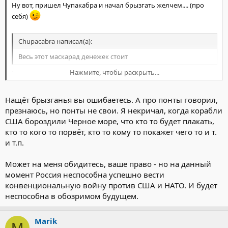
Ну вот, пришел Чупакабра и начал брызгать желчем.... (про
себя)
Chupacabra написал(а):
Весь этот маскарад денежек стоит
Нажмите, чтобы раскрыть...
Где же вы видите маскарад! Просто полет в другую страну.
Зачем так нервно реагировать, как-будто они в Литве
приземлились, да еще и керосином вашим заправляются.
Нащёт брызганья вы ошибаетесь. А про понты говорил,
Про какую трату денег и Холодную воину говорите? Вам лишь
бы что-нибудь сказать.
презнаюсь, но понты не свои. Я некричал, когда корабли
А вот развалиться.... то такого удовольствия вам не доставим!
США бороздили Черное море, что кто то будет плакать,
Нажмите, чтобы раскрыть...
кто то кoго то порвёт, кто то кому то покажет чего то и т.
и т.п.
Может на меня обидитесь, ваше право - но на данный
момент Россия неспособна успешно вести
конвенциональную войну против США и НАТО. И будет
неспособна в обозримом будущем.
Marik
M