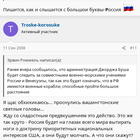
Пишится, как и слышится с большои буквы-
Р
оссия
Troske-korosuke
T
Активный участник
11 Сен 2008
#11
Эрвин Роммель написал(а):
Ранее вчера сообщалось, что администрация Джорджа Буша
будет следить за совместными военно-морскими учениями
России и Венесуэлы, так как это будет означать, что в РФ
имеются военные корабли, способные пройти большое
расстояние
Я щас обхихикаюсь... проснулись вашингтонские
светлые головы...
Жду со сладостным предвкушением это действо. Это же
так круто - Россия будет на глазах всего мира вытирать
ноги о доктрину приоритетных национальных
интересов США, а они будут молчать. А что они скажут?