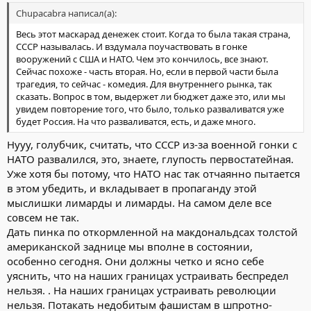
Chupacabra написал(а):
Весь этот маскарад денежек стоит. Когда то была такая страна,
СССР называлась. И вздумала поучаствовать в гонке
вооружений с США и НАТО. Чем это кончилось, все знают.
Сейчас похоже - часть вторая. Но, если в первой части была
трагедия, то сейчас - комедия. Для внутреннего рынка, так
сказать. Вопрос в том, выдержет ли бюджет даже это, или мы
увидем повторение того, что было, только разваливатся уже
будет Россия. На что разваливатся, есть, и даже много.
Нууу, голубчик, считать, что СССР из-за военной гонки с
НАТО развалился, это, знаете, глупость первостатейная.
Уже хотя бы потому, что НАТО нас так отчаянно пытается
в этом убедить, и вкладывает в пропаганду этой
мыслишки лимарды и лимарды. На самом деле все
совсем не так.
Дать пинка по откормленной на макдональдсах толстой
американской заднице мы вполне в состоянии,
особенно сегодня. Они должны четко и ясно себе
уяснить, что на наших границах устраивать беспредел
нельзя. . На наших границах устраивать революции
нельзя. Потакать недобитым фашистам в шпротно-