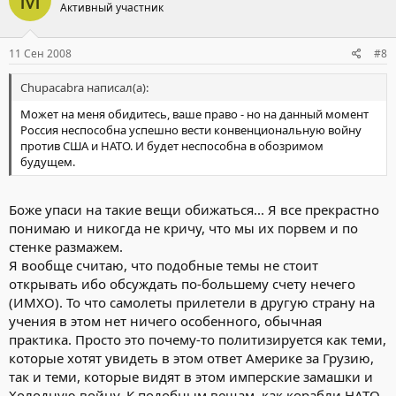
Активный участник
11 Сен 2008
#8
Chupacabra написал(а):
Может на меня обидитесь, ваше право - но на данный момент
Россия неспособна успешно вести конвенциональную войну
против США и НАТО. И будет неспособна в обозримом
будущем.
Боже упаси на такие вещи обижаться... Я все прекрастно
понимаю и никогда не кричу, что мы их порвем и по
стенке размажем.
Я вообще считаю, что подобные темы не стоит
открывать ибо обсуждать по-большему счету нечего
(ИМХО). То что самолеты прилетели в другую страну на
учения в этом нет ничего особенного, обычная
практика. Просто это почему-то политизируется как теми,
которые хотят увидеть в этом ответ Америке за Грузию,
так и теми, которые видят в этом имперские замашки и
Холодную войну. К подобным вещам, как корабли НАТО