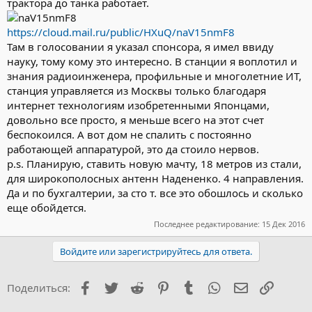
трактора до танка работает.
https://cloud.mail.ru/public/HXuQ/naV15nmF8
Там в голосовании я указал спонсора, я имел ввиду
науку, тому кому это интересно. В станции я воплотил и
знания радиоинженера, профильные и многолетние ИТ,
станция управляется из Москвы только благодаря
интернет технологиям изобретенными Японцами,
довольно все просто, я меньше всего на этот счет
беспокоился. А вот дом не спалить с постоянно
работающей аппаратурой, это да стоило нервов.
p.s. Планирую, ставить новую мачту, 18 метров из стали,
для широкополосных антенн Надененко. 4 направления.
Да и по бухгалтерии, за сто т. все это обошлось и сколько
еще обойдется.
Последнее редактирование:
15 Дек 2016
Войдите или зарегистрируйтесь для ответа.
Facebook
Twitter
Reddit
Pinterest
Tumblr
WhatsApp
Электронна
Ссылка
Поделиться: