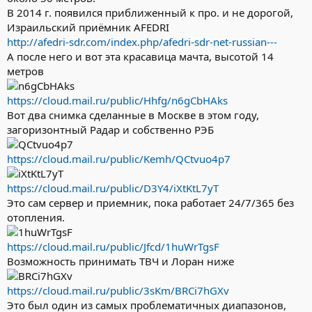
В 2014 г. появился приближенный к про. и не дорогой,
Израильский приёмник AFEDRI
http://afedri-sdr.com/index.php/afedri-sdr-net-russian---
А после него и вот эта красавица мачта, высотой 14
метров
https://cloud.mail.ru/public/Hhfg/n6gCbHAks
Вот два снимка сделанные в Москве в этом году,
загоризонтный Радар и собственно РЭБ
https://cloud.mail.ru/public/Kemh/QCtvuo4p7
https://cloud.mail.ru/public/D3Y4/iXtKtL7yT
Это сам сервер и приемник, пока работает 24/7/365 без
отопления.
https://cloud.mail.ru/public/Jfcd/1huWrTgsF
Возможность принимать ТВЧ и Лоран ниже
https://cloud.mail.ru/public/3sKm/BRCi7hGXv
Это был один из самых проблематичных диапазонов,