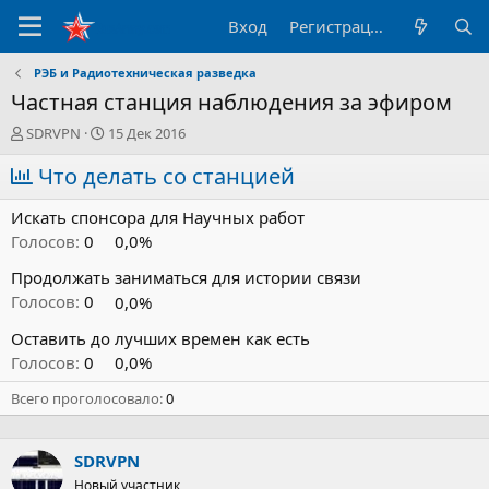
Вход
Регистрация
РЭБ и Радиотехническая разведка
Частная станция наблюдения за эфиром
А
Д
SDRVPN
15 Дек 2016
в
а
т
Что делать со станцией
т
о
а
р
н
Искать спонсора для Научных работ
т
а
Голосов:
0
0,0%
е
ч
м
а
Продолжать заниматься для истории связи
ы
л
Голосов:
0
0,0%
а
Оставить до лучших времен как есть
Голосов:
0
0,0%
Всего проголосовало
0
SDRVPN
Новый участник