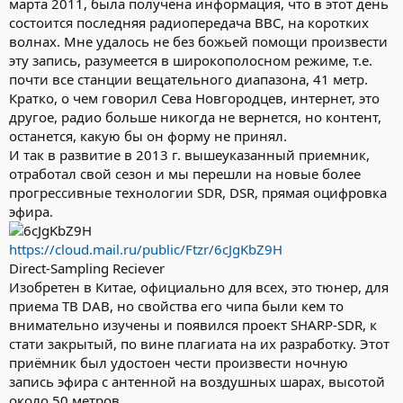
марта 2011, была получена информация, что в этот день
состоится последняя радиопередача BBC, на коротких
волнах. Мне удалось не без божьей помощи произвести
эту запись, разумеется в широкополосном режиме, т.е.
почти все станции вещательного диапазона, 41 метр.
Кратко, о чем говорил Сева Новгородцев, интернет, это
другое, радио больше никогда не вернется, но контент,
останется, какую бы он форму не принял.
И так в развитие в 2013 г. вышеуказанный приемник,
отработал свой сезон и мы перешли на новые более
прогрессивные технологии SDR, DSR, прямая оцифровка
эфира.
https://cloud.mail.ru/public/Ftzr/6cJgKbZ9H
Direct-Sampling Reciever
Изобретен в Китае, официально для всех, это тюнер, для
приема ТВ DAB, но свойства его чипа были кем то
внимательно изучены и появился проект SHARP-SDR, к
стати закрытый, по вине плагиата на их разработку. Этот
приёмник был удостоен чести произвести ночную
запись эфира с антенной на воздушных шарах, высотой
около 50 метров.