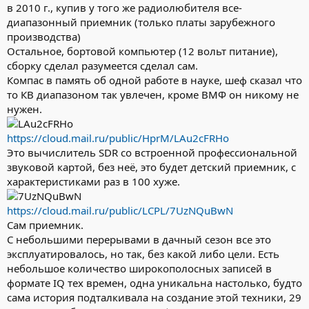
в 2010 г., купив у того же радиолюбителя все-
диапазонный приемник (только платы зарубежного
производства)
Остальное, бортовой компьютер (12 вольт питание),
сборку сделал разумеется сделал сам.
Компас в память об одной работе в науке, шеф сказал что
то КВ диапазоном так увлечен, кроме ВМФ он никому не
нужен.
https://cloud.mail.ru/public/HprM/LAu2cFRHo
Это вычислитель SDR со встроенной профессиональной
звуковой картой, без неё, это будет детский приемник, с
характеристиками раз в 100 хуже.
https://cloud.mail.ru/public/LCPL/7UzNQuBwN
Сам приемник.
С небольшими перерывами в дачный сезон все это
эксплуатировалось, но так, без какой либо цели. Есть
небольшое количество широкополосных записей в
формате IQ тех времен, одна уникальна настолько, будто
сама история подталкивала на создание этой техники, 29