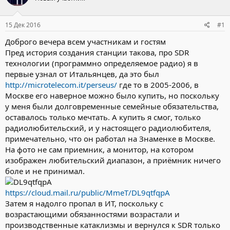
15 Дек 2016
#1
Доброго вечера всем участникам и гостям
Пред история создания станции такова, про SDR
технологии (программно определяемое радио) я в
первые узнал от Итальянцев, да это был
http://microtelecom.it/perseus/
где то в 2005-2006, в
Москве его наверное можно было купить, но поскольку
у меня были долговременные семейные обязательства,
оставалось только мечтать. А купить я смог, только
радиолюбительский, и у настоящего радиолюбителя,
примечательно, что он работал на Знаменке в Москве.
На фото не сам приемник, а монитор, на котором
изображен любительский диапазон, а приёмник ничего
боле и не принимал.
https://cloud.mail.ru/public/MmeT/DL9qtfqpA
Затем я надолго пропал в ИТ, поскольку с
возрастающими обязанностями возрастали и
производственные катаклизмы и вернулся к SDR только