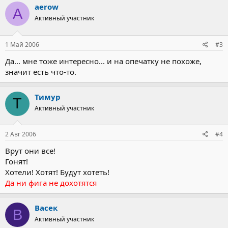
aerow
A
Активный участник
1 Май 2006
#3
Да... мне тоже интересно... и на опечатку не похоже,
значит есть что-то.
Тимур
Т
Активный участник
2 Авг 2006
#4
Врут они все!
Гонят!
Хотели! Хотят! Будут хотеть!
Да ни фига не дохотятся
Васек
В
Активный участник