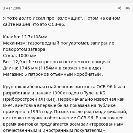
3 Авг 2006
#6
По плану реформы, штурмовые подразделения
предназначены для захвата целей в месте десантирования, в
Я тоже долго искал про "взломщик". Потом на одном
частности аэродромов, и будут способны выполнять задачи в
сайте нашёл что это ОСВ-96.
отрыве от главных сил. А «чистые» воздушно-десантные
подразделения будут по-прежнему готовы для
Калибр: 12.7x108мм
десантирования в любых условиях со всей необходимой
техникой. «Что касается десантно-штурмовых подразделений
Механизм: газоотводный полуавтомат, запирание
горной направленности, то здесь будет разница в подготовке,
поворотом затвора
экипировке, образцах вооружения», - пояснил ранее Александр
Ствол: 1000 мм
Колмаков.
Вес: 12,9 кг без патронов и оптического прицела
Длина: 1746 мм (1154мм в сложенном виде)
Важность «горной подготовки» подтвердили обе чеченские
Магазин: 5 патронов отъемный коробчатый .
кампании, где десантники решали реальные боевые задачи.
Напомним, что в декабре 2004 года вся группировка «голубых
беретов» (кроме отряда специального назначения) из Чечни
Крупнокалиберная снайперская винтовка ОСВ-96 была
была выведена. "С августа 1999 года по апрель 2006 года при
разработана в начале 1990х годов в Туле, в КБ
выполнении боевых задач на территории Дагестана и Чечни
Приборостроения (КБП). Первоначально известная как
погибли или умерли от ран 731 военнослужащий ВДВ", - сказал
В-94, винтовка впервые была показана на публике
Колмаков. Известно также, что одна из частей специального
примерно в 1995 году. Позже, после ряда модификаций,
назначения этих войск с недавних пор «заточена» в первую
очередь на борьбу с террористами. И, как отмечают эксперты,
винтовка получила обозначение ОСВ-96. В настоящее
ее солдаты и офицеры готовы к решению этих весьма
время винтовка предлагается всем заинтересованным
специфических задач ничуть не хуже знаменитых «Альфы» или
отечественным и иностранным покупателям -
«Вымпела».