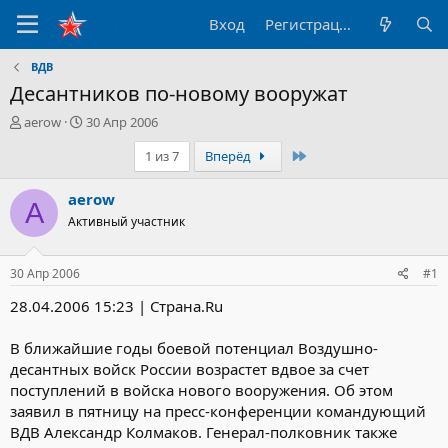
Вход
Регистрация
ВДВ
Десантников по-новому вооружат
А
Д
aerow
30 Апр 2006
в
а
Последний
1 из 7
Вперёд
т
т
о
а
р
н
aerow
A
т
а
Активный участник
е
ч
м
а
ы
л
30 Апр 2006
#1
а
28.04.2006 15:23 | Страна.Ru
В ближайшие годы боевой потенциал Воздушно-
десантных войск России возрастет вдвое за счет
поступлений в войска нового вооружения. Об этом
заявил в пятницу на пресс-конференции командующий
ВДВ Александр Колмаков. Генерал-полковник также