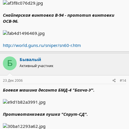
Cнайперская винтовка В-94 - прототип винтовки
ОСВ-96.
http://world.guns.ru/sniper/sn60-r.htm
Бывалый
Б
Активный участник
23 Дек 2006
#14
Боевая машина десанта БМД-4 "Бахча-У".
Противотанковая пушка "Спрут-СД".