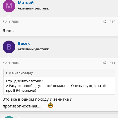
подчеркнул Колмаков. - Мы исходим из того, чтобы солдат на
Матвей
М
поле боя был не вьючное животное, а боец, способный
Активный участник
маневрировать". По словам командующего, в экипировку
российского десантника входят, в частности, индивидуальные
средства жизнеобеспечения, в том числе спальный мешок,
6 Авг 2006
#10
палатка, рацион питания, медицинская аптечка. "По качеству
все это не уступает армиям зарубежных стран, - подчеркнул
Я нет.
генерал. - В отношении оружия могу смело сказать, что наше
оружие ни на йоту не хуже иностранных образцов".
Васек
В
Никита Петров , Филипп Стеркин
Активный участник
6 Авг 2006
#11
DMA написал(а):
Бтр 3д зенитка чтоли?
А Ракушка вообще утюг всё остальное Очень круто, а вы чё
про В 94 не знали?
Это все в одном походу и зенитка и
противопихотная.........