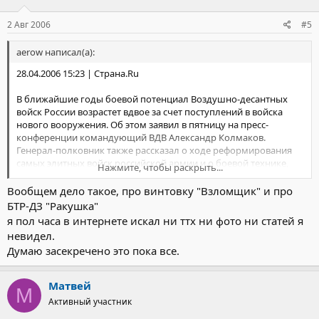
2 Авг 2006
#5
aerow написал(а):
28.04.2006 15:23 | Страна.Ru
В ближайшие годы боевой потенциал Воздушно-десантных
войск России возрастет вдвое за счет поступлений в войска
нового вооружения. Об этом заявил в пятницу на пресс-
конференции командующий ВДВ Александр Колмаков.
Генерал-полковник также рассказал о ходе реформирования
самых элитных войск российской армии и о боевой технике,
Нажмите, чтобы раскрыть...
которая поступит на вооружение десантников. А в ноябре в
рамках антитеррористического сотрудничества в Пскове
Вообщем дело такое, про винтовку "Взломщик" и про
пройдут совместные учения спецназа ВДВ России и
БТР-ДЗ "Ракушка"
подразделений войск иностранных государств, в том числе
я пол часа в интернете искал ни ттх ни фото ни статей я
стран-членов НАТО.
невидел.
Думаю засекречено это пока все.
«В настоящее время мы приступили к реализации плана
развития ВДВ, рассчитанного на период до 2010 года, - заявил
на пресс-конференции Колмаков. - Кроме воздушно-десантных
Матвей
М
соединений в войсках появятся десантно-штурмовые и горные
Активный участник
соединения и части. При этом структура и численность войск
кардинально меняться не будут».