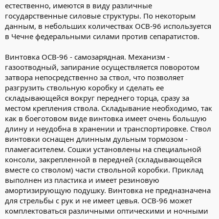
естественно, имеются в виду различные
государственные силовые структуры. По некоторым
По словам Александра Колмакова, при решении
данным, в небольших количествах ОСВ-96 используется
антитеррористических задач ВДВ России уделяет серьезное
внимание отработке совместимости с войсками других
в Чечне федеральными силами против сепаратистов.
государств, в том числе стран НАТО. В частности, в 2006 году на
территории России планируется провести коалиционные
Винтовка ОСВ-96 - самозарядная. Механизм -
антитеррористические учения спецназа с участием
газоотводный, запирание осуществляется поворотом
подразделений иностранных государств. «В ноябре в Пскове
затвора непосредственно за ствол, что позволяет
пройдут учения военных подразделений США,
разгрузить ствольную коробку и сделать ее
Великобритании, Франции, Турции и спецназа ВДВ России", -
сказал Колмаков. А в июле на базе ВДВ в Рязани состоится
складывающейся вокруг переднего торца, сразу за
чемпионат военных парашютистов, на который прибудут
местом крепления ствола. Складывание необходимо, так
представители 44 государств.
как в боеготовом виде винтовка имеет очень большую
длину и неудобна в хранении и транспортировке. Ствол
Командующий ВДВ рассказал также о переводе подразделений
винтовки оснащен длинным дульным тормозом -
ВДВ на контрактный принцип формирования. Основные части
пламегасителем. Сошки установлены на специальной
ВДВ России будут переведены на контрактное комплектование
к 2007 году, сообщил Александр Колмаков. "На службу по
консоли, закрепленной в передней (складывающейся
контракту уже переведены 76-я дивизия и 31-я бригада, - сказал
вместе со стволом) части ствольной коробки. Приклад
он. - С 1 июня 98-я дивизия будет полностью укомплектована
выполнен из пластика и имеет резиновую
контрактниками". 106-я дивизия переводится на новые
амортизирующую подушку. Винтовка не предназначена
принципы комплектования частично. При этом, как считает
для стрельбы с рук и не имеет цевья. ОСВ-96 может
командующий, Воздушно-десантным войскам удалось
комплектоваться различными оптическими и ночными
перейти от "набора контрактников к их отбору".