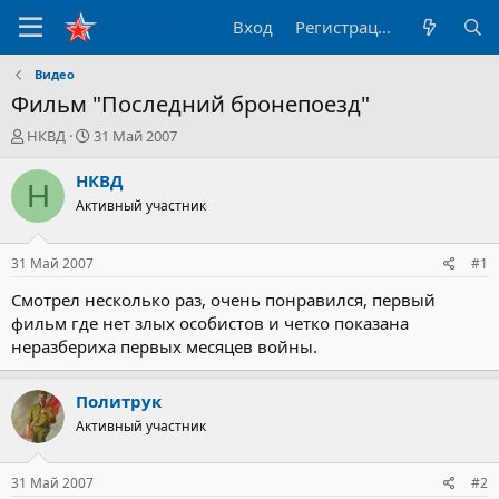
Вход
Регистрация
Видео
Фильм "Последний бронепоезд"
А
Д
НКВД
31 Май 2007
в
а
т
т
НКВД
Н
о
а
Активный участник
р
н
т
а
е
ч
31 Май 2007
#1
м
а
ы
л
Смотрел несколько раз, очень понравился, первый
а
фильм где нет злых особистов и четко показана
неразбериха первых месяцев войны.
Политрук
Активный участник
31 Май 2007
#2