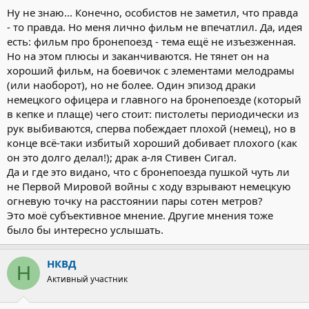
Ну не знаю... Конечно, особистов не заметил, что правда
- то правда. Но меня лично фильм не впечатлил. Да, идея
есть: фильм про бронепоезд - тема ещё не изъезженная.
Но на этом плюсы и заканчиваются. Не тянет он на
хороший фильм, на боевичок с элементами мелодрамы
(или наоборот), но не более. Один эпизод драки
немецкого офицера и главного на бронепоезде (который
в кепке и плаще) чего стоит: пистолеты периодически из
рук выбиваются, сперва побеждает плохой (немец), но в
конце всё-таки избитый хороший добивает плохого (как
он это долго делал!); драк а-ля Стивен Сигал.
Да и где это видано, что с бронепоезда пушкой чуть ли
не Первой Мировой войны с ходу взрывают немецкую
огневую точку на расстоянии пары сотен метров?
Это моё субъективное мнение. Другие мнения тоже
было бы интересно услышать.
НКВД
Н
Активный участник