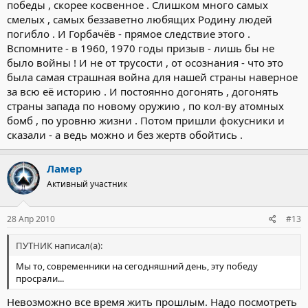
победы , скорее косвенное . Слишком много самых
смелых , самых беззаветно любящих Родину людей
погибло . И Горбачёв - прямое следствие этого .
Вспомните - в 1960, 1970 годы призыв - лишь бы не
было войны ! И не от трусости , от осознания - что это
была самая страшная война для нашей страны наверное
за всю её историю . И постоянно догонять , догонять
страны запада по новому оружию , по кол-ву атомных
бомб , по уровню жизни . Потом пришли фокусники и
сказали - а ведь можно и без жертв обойтись .
Ламер
Активный участник
28 Апр 2010
#13
ПУТНИК написал(а):
Мы то, современники на сегодняшний день, эту победу
просрали...
Невозможно все время жить прошлым. Надо посмотреть