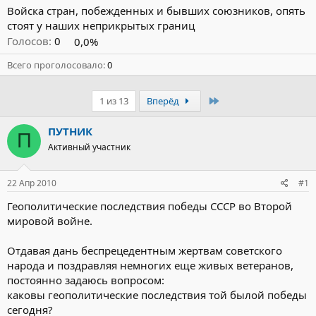
Войска стран, побежденных и бывших союзников, опять
стоят у наших неприкрытых границ
Голосов:
0
0,0%
Всего проголосовало
0
Последний
1 из 13
Вперёд
ПУТНИК
П
Активный участник
22 Апр 2010
#1
Геополитические последствия победы СССР во Второй
мировой войне.
Отдавая дань беспрецедентным жертвам советского
народа и поздравляя немногих еще живых ветеранов,
постоянно задаюсь вопросом:
каковы геополитические последствия той былой победы
сегодня?