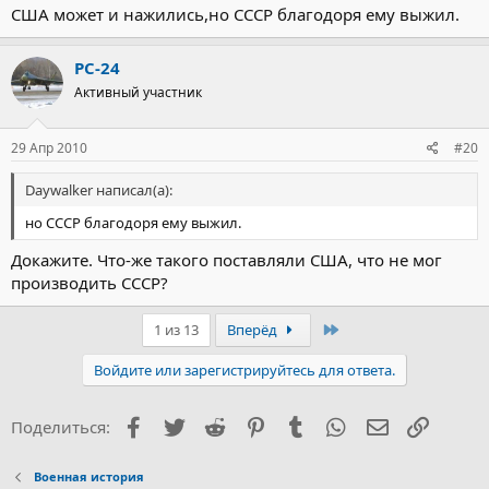
США может и нажились,но СССР благодоря ему выжил.
РС-24
Активный участник
29 Апр 2010
#20
Daywalker написал(а):
но СССР благодоря ему выжил.
Докажите. Что-же такого поставляли США, что не мог
производить СССР?
Последний
1 из 13
Вперёд
Войдите или зарегистрируйтесь для ответа.
Facebook
Twitter
Reddit
Pinterest
Tumblr
WhatsApp
Электронна
Ссылка
Поделиться:
Военная история