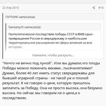
22 Апр 2010
#10
ПУТНИК написал(а):
Sansanych написал(а):
Геополитическое последствие победы СССР в ВМВ одно -
превращение России в сверхдержаву и наибольшее
территориальное расширение ее сферы влияния за всю
историю.
Нажмите, чтобы раскрыть...
Так и было.....
"Ничто не вечно под луной". Или вы думали,что плоды
Но вот прошло всего меньше века, и всё превратилось в прах.
Нажмите, чтобы раскрыть...
Победы можно пожинать веками...тысячилетиями?
Где сверхдержава?
Думаю, более 40 лет иметь статус сверхдержавы для
бывшей аграрной страны - не такой уж и плохой
результат. Я не говорю о цене, которую пришлось
заплатить за Победу. Она не просто высока..она безумно
высока. Но сейчас мы говорим не о цене,а о
последствиях.