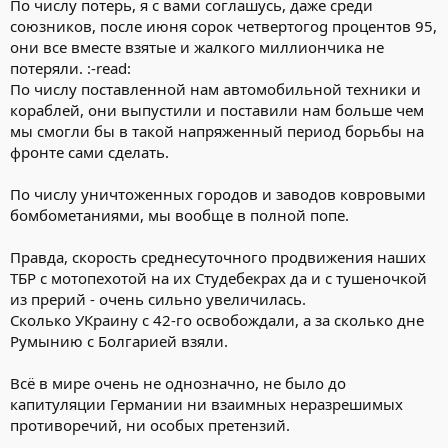
По числу потерь, я с вами соглашусь, даже среди
союзников, после июня сорок четвертогоg процентов 95,
они все вместе взятые и жалкого миллиончика не
потеряли. :-read:
По числу поставленной нам автомобильной техники и
кораблей, они выпустили и поставили нам больше чем
мы смогли бы в такой напряженный период борьбы на
фронте сами сделать.
По числу уничтоженных городов и заводов ковровыми
бомбометаниями, мы вообще в полной попе.
Правда, скорость среднесуточного продвижения наших
ТБР с мотопехотой на их Cтудебекрах да и с тушеночкой
из прерий - очень сильно увеличилась.
Сколько УКраину с 42-го освобождали, а за сколько дне
Румынию с Болгарией взяли.
Всё в мире очень не однозначно, не было до
капитуляции Германии ни взаимных неразрешимых
противоречий, ни особых претензий.