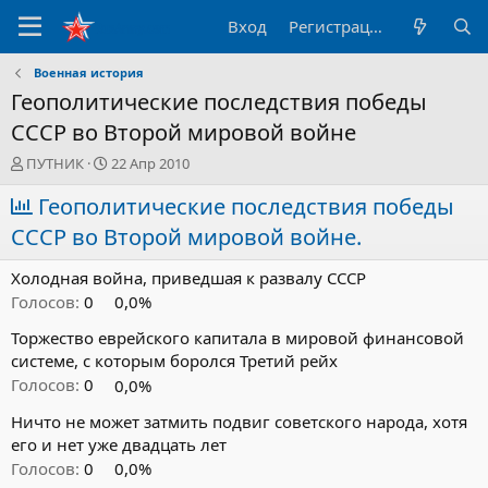
Вход
Регистрация
Военная история
Геополитические последствия победы
СССР во Второй мировой войне
А
Д
ПУТНИК
22 Апр 2010
в
а
т
Геополитические последствия победы
т
о
а
СССР во Второй мировой войне.
р
н
т
а
Холодная война, приведшая к развалу СССР
е
ч
м
а
Голосов:
0
0,0%
ы
л
Торжество еврейского капитала в мировой финансовой
а
системе, с которым боролся Третий рейх
Голосов:
0
0,0%
Ничто не может затмить подвиг советского народа, хотя
его и нет уже двадцать лет
Голосов:
0
0,0%