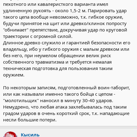
пехотного или кавалеристкого варианта имел
удлиненную рукоять - около 1,5-2 м. Парировать удар
такого цепа вообще невозможно, т.к. гибкое оружие,
будучи принятое на щит или древко/клинок попросту
"обнимает" препятствие, докручивая удар по круговой
траектории с огромной силой.
Длинное древко служило и гарантией безопасности его
владельцу, ибо у гибкого оружия с малым древком или
без него, при неумелом обращении велик риск
собственного травматизма и требуется немалая
техническая подготовка для пользования таким
оружием.
По некоторым записям, подготовленный воин-таборит,
или как называли именно такого бойца с цепом -
"молотильщик" наносил в минуту 30-40 ударов.
Немудрено, что любая атака захлебывалась под таким
градом ударов в очень короткий срок, т.к. нападающие
несли большие потери.
Кысиль