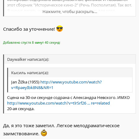
этот сборник "Историческое кино-2" (Речь Посполитая). Так вот.
Я минут десять назад звонил этому товарищу, для кого
Нажмите, чтобы раскрыть...
копировал и выяснил, что тетралогия "Война за веру" состояла
из следующих фильмов:
Нажмите, чтобы раскрыть...
1. Магист (Ян Гус)
Спасибо за уточнение!
2. Полководец (Ян Жижка)
3. Против всех
Добавлено спустя 8 минут 40 секунд:
4. Последний повстанец (Jan Pohac z Dube)
Daywalker написал(а):
Кысиль написал(а):
Jan Žižka (1955)
http://www.youtube.com/watch?
v=RpaeyIbk8N8&NR=1
Сцена на 30-ои секунде содрана с Александра Невского. ИМХО
http://www.youtube.com/watch?v=tlrSrf26 ... re=related
20-ая секунда.
Да, я это тоже заметил. Легкое мелодраматическое
заимствование.