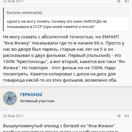
23 Янв 2011
#2
Кысиль написал(а):
одного не могу понять: почему это кино НИКОГДА не
показывали в СССР (при моей памяти) и после?
Не могу сказать с абсолютной точностью, но ЕМНИП
"Яна Жижку" показывали где-то в начале 60-х. Просто у
нас во дворе был парень, старше нас лет на 5 и он
рассказывал о двух фильмах. Первый (польский) - это
100% "Крестоносцы", а вот второй, кажется все-таки "Ян
Жижка". Но повторю - этот фильм не на 100%. Надо
посмотреть. Кажется копировал с диска на диск для
товарища какой-то из этих фильмов, возможно оба.
ГЕРКОН32
Активный участник
23 Янв 2011
#3
Вышеупомянутый эпизод с битвой из "Яна Жижки"
вообще регулярно показывали на учебном канале в