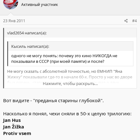
Активный участник
23 Янв 2011
#4
vlad2654 написал(а):
Кысиль написал(а):
одного не могу понять: почему это кино НИКОГДА не
показывали в СССР (при моей памяти) и после?
Не могу сказать с абсолютной точностью, но ЕМНИП "Яна
Жижку" показывали где-то в начале 60-х. Просто у нас во дворе
был парень, старше нас лет на 5 и он рассказывал о двух
Нажмите, чтобы раскрыть...
фильмах. Первый (польский) - это 100% "Крестоносцы", а вот
второй, кажется все-таки "Ян Жижка". Но повторю - этот фильм
Нажмите, чтобы раскрыть...
не на 100%. Надо посмотреть. Кажется копировал с диска на
Вот видите - "преданья старины глубокой".
диск для товарища какой-то из этих фильмов, возможно оба.
Насколько я понял, чехи сняли в 50-х целую трилогию:
Jan Hus
Jan Žižka
Protiv vsem