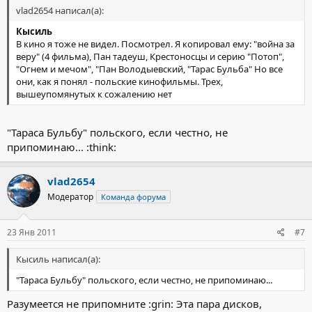
vlad2654 написал(а):
Кысиль
В кино я тоже не видел. Посмотрел. Я копировал ему: "война за
веру" (4 фильма), Пан тадеуш, Крестоносцы и серию "Потоп",
"Огнем и мечом", "Пан Володыевский, "Тарас Бульба" Но все
они, как я понял - польские кинофильмы. Трех,
вышеупомянутых к сожалению нет
"Тараса Бульбу" польского, если честно, не
припоминаю... :think:
vlad2654
Модератор
Команда форума
23 Янв 2011
#7
Кысиль написал(а):
"Тараса Бульбу" польского, если честно, не припоминаю...
Разумеется не припомните :grin: Эта пара дисков,