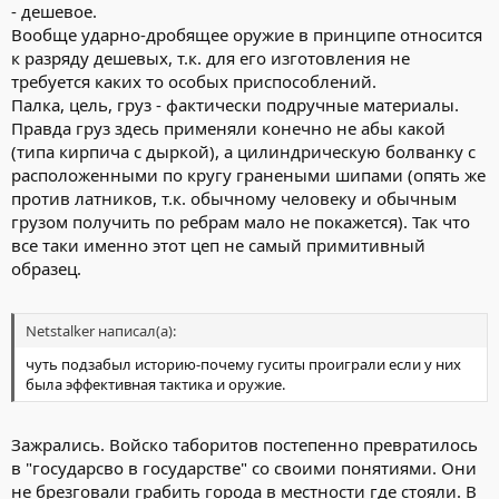
- дешевое.
Вообще ударно-дробящее оружие в принципе относится
к разряду дешевых, т.к. для его изготовления не
требуется каких то особых приспособлений.
Палка, цель, груз - фактически подручные материалы.
Правда груз здесь применяли конечно не абы какой
(типа кирпича с дыркой), а цилиндрическую болванку с
расположенными по кругу гранеными шипами (опять же
против латников, т.к. обычному человеку и обычным
грузом получить по ребрам мало не покажется). Так что
все таки именно этот цеп не самый примитивный
образец.
Netstalker написал(а):
чуть подзабыл историю-почему гуситы проиграли если у них
была эффективная тактика и оружие.
Зажрались. Войско таборитов постепенно превратилось
в "государсво в государстве" со своими понятиями. Они
не брезговали грабить города в местности где стояли. В