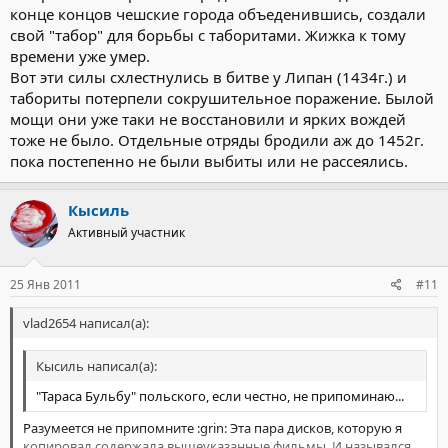
конце концов чешские города объеденившись, создали
свой "табор" для борьбы с таборитами. Жижка к тому
времени уже умер.
Вот эти силы схлестнулись в битве у Липан (1434г.) и
табориты потерпели сокрушительное поражение. Былой
мощи они уже таки не восстановили и ярких вождей
тоже не было. Отдельные отряды бродили аж до 1452г.
пока постепенно не были выбиты или не рассеялись.
Кысиль
Активный участник
25 Янв 2011
#11
vlad2654 написал(а):
Кысиль написал(а):
"Тараса Бульбу" польского, если честно, не припоминаю...
Разумеется не припомните :grin: Эта пара дисков, которую я
копировал содержала вышеуказанные фильмы. И назывался