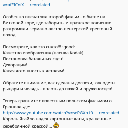
v=afEfCniX ... re=related
Особенно впечатлил второй фильм - о битве на
Витковой горе, где табориты и пражское полчение
разгромили германо-австро-венгерский крестовый
поход.
Посмотрите, как это снято!!! :good:
Качество изображения (пленка Kodak)!
Постановка батальных сцен!
Декорации!
Какая дотошность к деталям!
Обратите внимание, как сделаны доспехи, как одеты
рыцари и челядь - вплоть до пажей и оруженосцев!
Теперь сравните с известным польским фильмом о
Грюнвальде:
http://www.youtube.com/watch?v=sePGXp19 ... re=related
Король Ягайло надел картонные латы, крашенные
серебрянной краской...