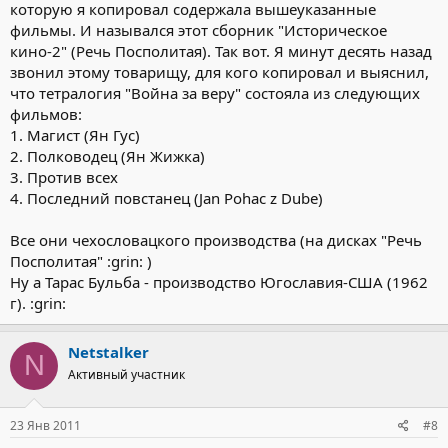
которую я копировал содержала вышеуказанные
фильмы. И назывался этот сборник "Историческое
кино-2" (Речь Посполитая). Так вот. Я минут десять назад
звонил этому товарищу, для кого копировал и выяснил,
что тетралогия "Война за веру" состояла из следующих
фильмов:
1. Магист (Ян Гус)
2. Полководец (Ян Жижка)
3. Против всех
4. Последний повстанец (Jan Pohac z Dube)
Все они чехословацкого производства (на дисках "Речь
Посполитая" :grin: )
Ну а Тарас Бульба - производство Югославия-США (1962
г). :grin:
Netstalker
N
Активный участник
23 Янв 2011
#8