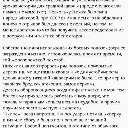
уроках истории для средней школы (вроде 6 класс если
память не изменяет). Поскольку Жижка был типа
народный герой, при СССР вниманием его не обделили.
Конечно отрывок был далеко не полный, но тем не
менее достаточно что бы получить некое представление
о вооружении и тактике обеих сторон.
Собственно идея использования боевых повозок (вернее
заграждения из них) использовалась время от времени,
той же запорожской пехотой.
Никаких шансов прорвать ряд повозок, прикрытых
деревянными щитами и скованные для устойчивости
цепью даже у тяжелой кавалерии не было. Это примерно
такой же бред как атаковать замок верхом).
Достать обороняющихся всадник фактически не мог, тем
более ему приходилось работать снизу-вверх, что
тяжелым таранным копьем весьма неудобно, а прочим
оружием просто зачастую не достать.
"Экипаж" воза напротив, нанося удары нотмашь сверху
вниз или сбоку и был в полностью выиграшной
ситуации. Боевой цеп гуситов, в отличии от обычного