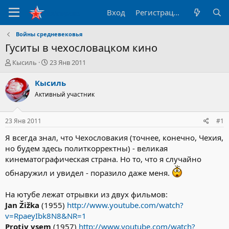
Вход
Регистрация
Войны средневековья
Гуситы в чехословацком кино
А
Д
Кысиль
23 Янв 2011
в
а
т
т
Кысиль
о
а
Активный участник
р
н
т
а
е
ч
23 Янв 2011
#1
м
а
ы
л
Я всегда знал, что Чехословакия (точнее, конечно, Чехия,
а
но будем здесь политкорректны) - великая
кинематографическая страна. Но то, что я случайно
обнаружил и увидел - поразило даже меня.
На ютубе лежат отрывки из двух фильмов:
Jan Žižka
(1955)
http://www.youtube.com/watch?
v=RpaeyIbk8N8&NR=1
Protiv vsem
(1957)
http://www.youtube.com/watch?