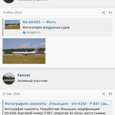
10 Июл 2024
#2
RA-86495 — Фото
Фотогалерея воздушных судов
aviapix.ru
Fencer
Активный участник
31 Авг 2024
#3
Фотография самолёта · Ильюшин · Ил-62М · P-881 (зав.н. 3647853) · Air Koryo ✈ russianplanes.net ✈ наша авиация
Фотография самолёта. Разработчик: Ильюшин, модификация:
Ил-62М, бортовой номер: P-881, оператор: Air Koryo, место съёмки: