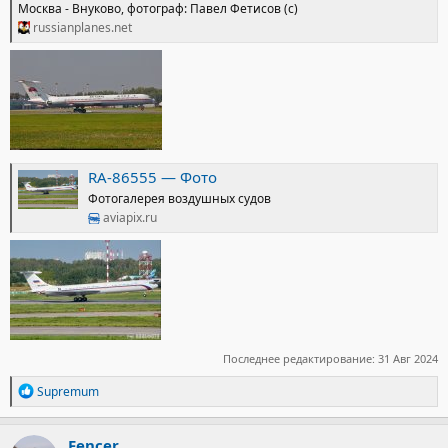
Москва - Внуково, фотограф: Павел Фетисов (c)
russianplanes.net
RA-86555 — Фото
Фотогалерея воздушных судов
aviapix.ru
Последнее редактирование:
31 Авг 2024
Р
Supremum
е
а
к
Fencer