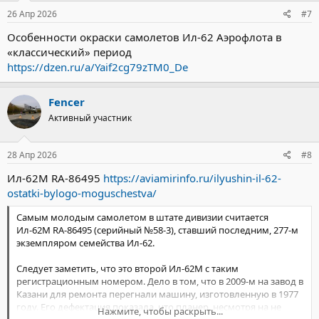
26 Апр 2026
#7
Особенности окраски самолетов Ил-62 Аэрофлота в
«классический» период
https://dzen.ru/a/Yaif2cg79zTM0_De
Fencer
Активный участник
28 Апр 2026
#8
Ил-62М RA-86495
https://aviamirinfo.ru/ilyushin-il-62-
ostatki-bylogo-moguschestva/
Самым молодым самолетом в штате дивизии считается
Ил-62М RA-86495 (серийный №58-3), ставший последним, 277-м
экземпляром семейства Ил-62.
Следует заметить, что это второй Ил-62М с таким
регистрационным номером. Дело в том, что в 2009-м на завод в
Казани для ремонта перегнали машину, изготовленную в 1977
году. Его дефектация показала, что планер, несмотря на не
Нажмите, чтобы раскрыть...