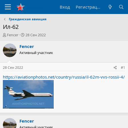
Вход
Регистрация
Гражданская авиация
Ил-62
А
Д
Fencer
28 Сен 2022
в
а
т
т
Fencer
о
а
Активный участник
р
н
т
а
е
ч
28 Сен 2022
#1
м
а
ы
л
https://aviationphotos.net/country/russia/il-62m-vvs-rossii-4/
а
Fencer
Активный участник