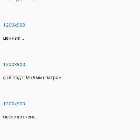
1200х900
ценник...
1200х900
фсё под ПМ (9мм) патрон
1200х900
беспилотненг...