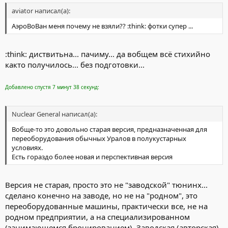
aviator написал(а):
АэроВоВан меня почему не взяли?? :think: фотки супер ...
:think: диствитьна... пачиму... да вобщем всё стихийно
както получилось... без подготовки...
Добавлено спустя 7 минут 38 секунд:
Nuclear General написал(а):
Вобще-то это довольно старая версия, предназначенная для
переоборудования обычных Уралов в полукустарных
условиях.
Есть гораздо более новая и перспективная версия
Версия не старая, просто это не "заводской" тюнинх...
сделано конечно на заводе, но не на "родном", это
переоборудованные машины, практически все, не на
родном предприятии, а на специализированном
(занимающемся бронированием). Заводская (авторская)