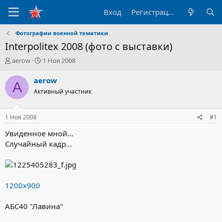
Вход
Регистрация
Фотографии военной тематики
Interpolitex 2008 (фото с выставки)
А
Д
aerow
1 Ноя 2008
в
а
т
т
aerow
A
о
а
Активный участник
р
н
т
а
е
ч
1 Ноя 2008
#1
м
а
ы
л
Увиденное мной...
а
Случайный кадр...
1200х900
АБС40 "Лавина"