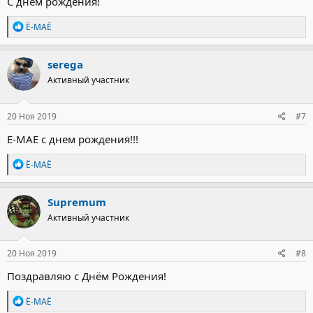
С днем рождения!
Р
Ё-МАЁ
е
а
к
serega
ц
Активный участник
и
и
:
20 Ноя 2019
#7
Е-МАЕ с днем рождения!!!
Р
Ё-МАЁ
е
а
к
Supremum
ц
Активный участник
и
и
:
20 Ноя 2019
#8
Поздравляю с Днём Рождения!
Р
Ё-МАЁ
е