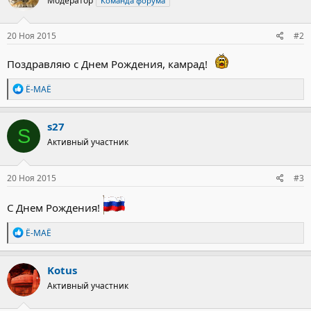
Модератор
Команда форума
и
и
:
20 Ноя 2015
#2
Поздравляю с Днем Рождения, камрад!
Р
Ё-МАЁ
е
а
к
s27
S
ц
Активный участник
и
и
:
20 Ноя 2015
#3
С Днем Рождения!
Р
Ё-МАЁ
е
а
к
Kotus
ц
Активный участник
и
и
: