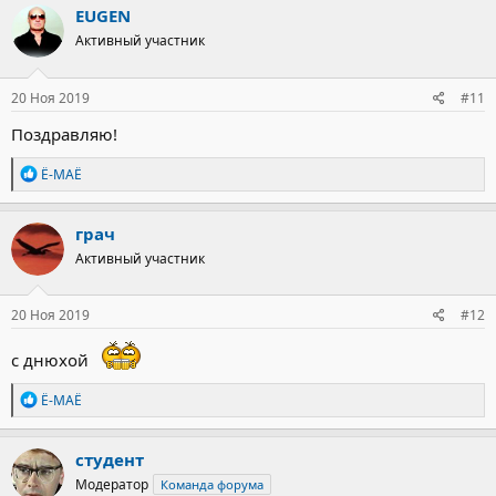
к
EUGEN
ц
Активный участник
и
и
:
20 Ноя 2019
#11
Поздравляю!
Р
Ё-МАЁ
е
а
к
грач
ц
Активный участник
и
и
:
20 Ноя 2019
#12
с днюхой
Р
Ё-МАЁ
е
а
к
студент
ц
Модератор
Команда форума
и