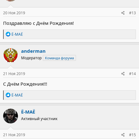
и
:
20 Ноя 2019
#13
Поздравляю с Днём Рождения!
Р
Ё-МАЁ
е
а
к
anderman
ц
Модератор
Команда форума
и
и
:
21 Ноя 2019
#14
С Днём Рождения!!!
Р
Ё-МАЁ
е
а
к
Ё-МАЁ
ц
Активный участник
и
и
:
21 Ноя 2019
#15