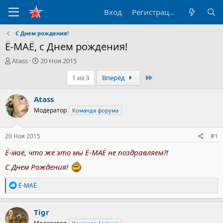
Вход
Регистрация
С Днем рождения!
Ё-МАЁ, с Днем рождения!
А
Д
Atass
20 Ноя 2015
в
а
Последний
1 из 3
Вперёд
т
т
о
а
р
н
Atass
т
а
Модератор
Команда форума
е
ч
м
а
ы
л
20 Ноя 2015
#1
а
Ё-маё, что же это мы Ё-МАЁ не поздравляем?!
С Днем Рождения!
Р
Ё-МАЁ
е
а
к
Tigr
ц