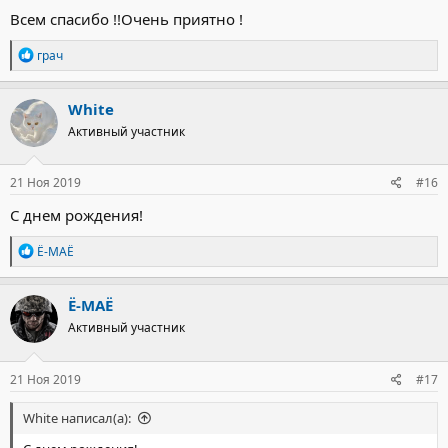
Всем спасибо !!Очень приятно !
Р
грач
е
а
к
White
ц
Активный участник
и
и
:
21 Ноя 2019
#16
С днем рождения!
Р
Ё-МАЁ
е
а
к
Ё-МАЁ
ц
Активный участник
и
и
:
21 Ноя 2019
#17
White написал(а):