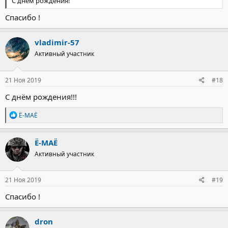
С днем рождения!
Спасибо !
vladimir-57
Активный участник
21 Ноя 2019
#18
С днём рождения!!!
Р
Ё-МАЁ
е
а
к
Ё-МАЁ
ц
Активный участник
и
и
:
21 Ноя 2019
#19
Спасибо !
dron