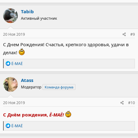
а
к
Tabib
ц
Активный участник
и
и
:
20 Ноя 2019
#9
С Днем Рождения! Счастья, крепкого здоровья, удачи в
делах!
Р
Ё-МАЁ
е
а
к
Atass
ц
Модератор
Команда форума
и
и
:
20 Ноя 2019
#10
С Днём рождения,
Ё-МАЁ!
Р
Ё-МАЁ
е
а