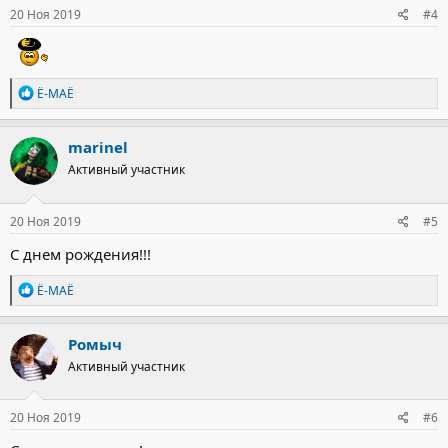
20 Ноя 2019
#4
Р
Ё-МАЁ
е
а
к
marinel
ц
Активный участник
и
и
:
20 Ноя 2019
#5
С днем рождения!!!
Р
Ё-МАЁ
е
а
к
Ромыч
ц
Активный участник
и
и
:
20 Ноя 2019
#6