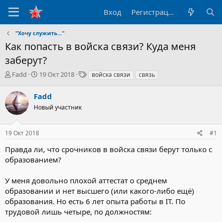
Вход
Регистрация
"Хочу служить..."
Как попасть в войска связи? Куда меня
заберут?
А
Д
Т
Fadd
19 Окт 2018
войска связи
связь
в
а
е
т
т
г
Fadd
о
а
и
Новый участник
р
н
т
а
е
ч
19 Окт 2018
#1
м
а
ы
л
Правда ли, что срочников в войска связи берут только с
а
образованием?
У меня довольно плохой аттестат о среднем
образовании и нет высшего (или какого-либо ещё)
образования. Но есть 6 лет опыта работы в IT. По
трудовой лишь четыре, по должностям: