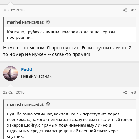
:
20 Окт 2018
#7
marinel написал(а):
Конечно, трубку с личным номером отдают на первом
построении...
Номер -- номером. Я про спутник. Если спутник личный,
то номер не нужен -- связь-то прямая!
Fadd
Новый участник
22 Окт 2018
#8
marinel написал(а):
Судьба ваша отличная, как только вы переступите порог
военкомата, такого специалиста сразу возьмут в элитный взвод
хакеров Шойгу, с прямым подчинением ему лично и
отдельным средством защищенной военной связи через
спутник.