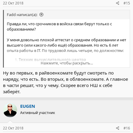
22 Окт 2018
#15
Fadd написал(а):
Правда ли, что срочников в войска связи берут только с
образованием?
У меня довольно плохой аттестат о среднем образовании и нет
высшего (или какого-либо ещё) образования. Но есть 6 лет
опыта работы в IT. По трудовой лишь четыре, по должностям:
Техник вычислительного центра
Нажмите, чтобы раскрыть...
Просто
Главный специалист
(полугосударственная
организация, не связана с IT)
Ну во первых, в райвоенкомате будут смотреть по
Специалист поддержки приложений
наряду, что есть. Во вторых, в облвоенкомате. А главное
Насколько понял, в армии вполне много срочников с высшим
в части решат, что у чему. Скорее всего НШ к себе
техническим образованием (программирование, прикладная
заберёт.
информатика и т.д.), поэтому мой опыт работы никакого
преимущества не даст?
EUGEN
Какова моя наиболее вероятная судьба? Какие шансы стать
Активный участник
канцеляром (т.н. "хакером"), если попаду в какие-то иные рода
войск?
22 Окт 2018
#16