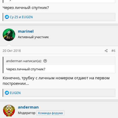
Через личный спутник?
Р
Су-25
и
EUGEN
е
а
к
marinel
ц
Активный участник
и
и
:
20 Окт 2018
#6
anderman написал(а):
Через личный спутник?
Конечно, трубку с личным номером отдают на первом
построении...
Р
EUGEN
е
а
к
anderman
ц
Модератор
Команда форума
и
и