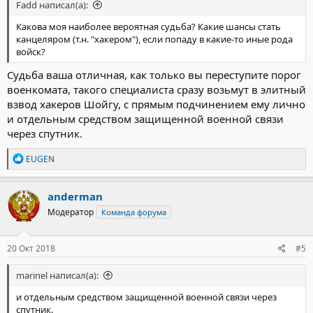
Fadd написал(а):
Какова моя наиболее вероятная судьба? Какие шансы стать
канцеляром (т.н. "хакером"), если попаду в какие-то иные рода
войск?
Судьба ваша отличная, как только вы переступите порог
военкомата, такого специалиста сразу возьмут в элитный
взвод хакеров Шойгу, с прямым подчинением ему лично
и отдельным средством защищенной военной связи
через спутник.
Р
EUGEN
е
а
к
anderman
ц
Модератор
Команда форума
и
и
:
20 Окт 2018
#5
marinel написал(а):
и отдельным средством защищенной военной связи через
спутник.