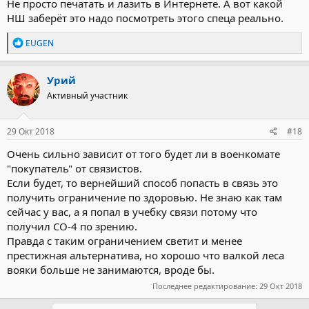
Не просто печатать и лазить в Интернете. А вот какой
НШ заберёт это надо посмотреть этого спеца реально.
Р
EUGEN
е
а
к
Урий
ц
Активный участник
и
и
:
29 Окт 2018
#18
Очень сильно зависит от того будет ли в военкомате
"покупатель" от связистов.
Если будет, то вернейший способ попасть в связь это
получить ограничение по здоровью. Не знаю как там
сейчас у вас, а я попал в учебку связи потому что
получил СО-4 по зрению.
Правда с таким ограничением светит и менее
престижная альтернатива, но хорошо что валкой леса
вояки больше не занимаются, вроде бы.
Последнее редактирование:
29 Окт 2018