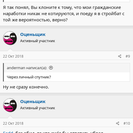
Я так понял, Вы клоните к тому, что мои гражданские
наработки никак не котируются, и поеду я в стройбат с
той же вероятностью, верно?
Оценьщик
Активный участник
22 Окт 2018
#9
anderman написал(а):
Через личный спутник?
Ну не сразу конечно.
Оценьщик
Активный участник
22 Окт 2018
#10
Fadd
, без обид, те кто смо́г бы ответить убрал.