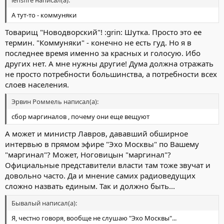
lensfire написал(а):
А тут-то - коммуняки
Товарищ "Новодворский"! :grin: Шутка. Просто это ее
термин. "Коммуняки" - конечно не есть гуд. Но я в
последнее время именно за красных и голосую. Ибо
других нет. А мне нужны другие! Дума должна отражать
не просто потребности большинства, а потребности всех
слоев населения.
Эрвин Роммель написал(а):
сбор маргиналов , почему они еще вещуют
А может и министр Лавров, дававший обширное
интервью в прямом эфире "Эхо Москвы" по Вашему
"маргинал"? Может, Ноговицын "маргинал"?
Официальные представители власти там тоже звучат и
довольно часто. Да и мнение самих радиоведущих
сложно назвать единым. Так и должно быть...
Бывалый написал(а):
Я, честно говоря, вообще не слушаю "Эхо Москвы"...