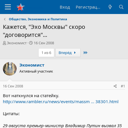
Вход
Регистрация
Общество, Экономика и Политика
Кажется, "Эхо Москвы" скоро
"договорится"...
А
Д
Экономист
16 Сен 2008
в
а
Последний
1 из 6
Вперёд
т
т
о
а
р
н
Экономист
т
а
Активный участник
е
ч
м
а
ы
л
16 Сен 2008
#1
а
Вот наткнулся на статейку.
http://www.rambler.ru/news/events/massm ... 38301.html
Цитаты:
29 августа премьер-министр Владимир Путин вызвал 35