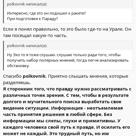
polkovnik написал(а):
Интересно, где это он подошел к ракете?
При подготовке к Параду?
Если я понял правильно, то это было где-то на Урале. Он
там посещал какую-то часть.
polkovnik написал(а):
Ну Эхо то я тоже слушаю. слушаю только ради того, чтобы
получить набор полярных мнений, тогда легче анализировать
обстановку.
Спасибо
polkovnik
. Приятно слышать мнения, которые
разделяешь.
Я сторонник того, что правду нужно рассматривать с
различных точек зрения. С тем, чтобы в результате
долгого и мучительного поиска выработать свое
видение ситуации. Информация - неотъемлемая
часть принятия решения в любой сфере. Без
информации мы слепы, глухи и примитивны. У
каждого человека свой путь к правде. И осилить его
может не каждый. Это трудный путь, но им