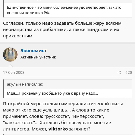
Единственное, что меня более-менее удовлетворяет, так это
внешняя политика РФ.
Согласен, только надо задавать больше жару всяким
неонацистам из прибалтики, а также пиндосам и их
прихвостням.
Экономист
Активный участник
17 Сен 2008
#20
акулыч написал(а):
Мдя....Проханычу вообще то уже к врачу надо...
По крайней мере столько империалистической шизы
мало от кого еще услышишь... А слова-то какие
применяет, слова: "русскость", "имперскость",
"кавказскость"... Хотелось бы послушать мнение
лингвистов. Может,
viktorko
заглянет?