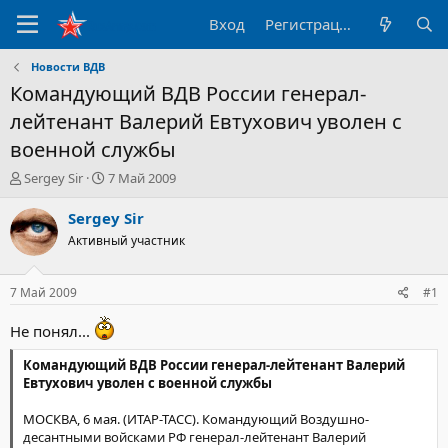
Вход
Регистрация
Новости ВДВ
Командующий ВДВ России генерал-
лейтенант Валерий Евтухович уволен с
военной службы
А
Д
Sergey Sir
7 Май 2009
в
а
т
т
Sergey Sir
о
а
Активный участник
р
н
т
а
е
ч
7 Май 2009
#1
м
а
ы
л
Не понял...
а
Командующий ВДВ России генерал-лейтенант Валерий
Евтухович уволен с военной службы
МОСКВА, 6 мая. (ИТАР-ТАСС). Командующий Воздушно-
десантными войсками РФ генерал-лейтенант Валерий