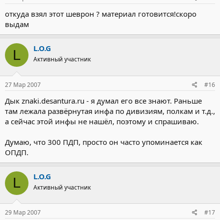
откуда взял этот шеврон ? материал готовится!скоро
выдам
L.O.G
L
Активный участник
27 Мар 2007
#16
Дык znaki.desantura.ru - я думал его все знают. Раньше
там лежала развёрнутая инфа по дивизиям, полкам и т.д.,
а сейчас этой инфы не нашёл, поэтому и спрашиваю.
Думаю, что 300 ПДП, просто он часто упоминается как
ОПДП.
L.O.G
L
Активный участник
29 Мар 2007
#17