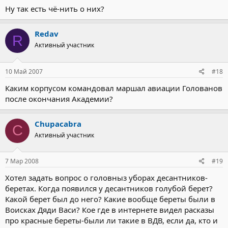
Ну так есть чё-нить о них?
Redav
R
Активный участник
10 Май 2007
#18
Каким корпусом командовал маршал авиации Голованов
после окончания Академии?
Chupacabra
C
Активный участник
7 Мар 2008
#19
Хотел задать вопрос о головныз уборах десантников-
беретах. Когда появился у десантников голубой берет?
Какой берет был до него? Какие вообще береты были в
Воисках Дяди Васи? Кое где в интернете видел расказы
про красные береты-были ли такие в ВДВ, если да, кто и