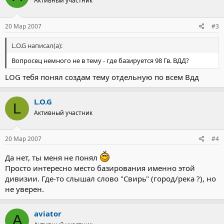
Активный участник
20 Мар 2007
#3
L.O.G написал(а):
Вопросец немного не в тему - где базируется 98 Гв. ВДД?
LOG тебя понял создам тему отдельную по всем Вдд
L.O.G
L
Активный участник
20 Мар 2007
#4
Да нет, ты меня не понял
Просто интересно место базирования именно этой
дивизии. Где-то слышал слово "Свирь" (город/река ?), но
не уверен.
aviator
A