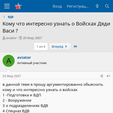
Вход
Регистрация
ВДВ
Кому что интересно узнать о Войсках Дяди
Васи ?
А
Д
aviator
20 Мар 2007
в
а
Последний
1 из 4
Вперёд
т
т
о
а
р
н
aviator
A
т
а
Активный участник
е
ч
м
а
ы
л
20 Мар 2007
#1
а
в данной теме я прошу аргументированно обьяснить
кому и что интерессно узнать о войсках
1 -Подготовка и ВДП
2 - Вооружение
3 о подразделениях ВДВ
4 Спецназ ВДВ