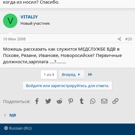
когда из носил? Спасибо.
VITALIY
V
Новый участник
10 Июн 2008
#20
Можешь рассказать как служится МЕДСЛУЖБЕ ВДВ в
Пскове, Рязане, Иванове, Новоросийске? Первичные
должности,зарплата ....?........
Последний
1 из 4
Вперёд
Войдите или зарегистрируйтесь для ответа.
Facebook
Twitter
Reddit
Pinterest
Tumblr
WhatsApp
Электронна
Ссылка
Поделиться:
ВДВ
Russian (RU)