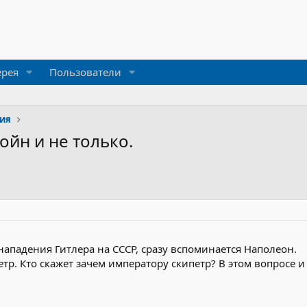
ерея
Пользователи
рия
йн и не только.
нападения Гитлера на СССР, сразу вспоминается Наполеон.
тр. Кто скажет зачем императору скипетр? В этом вопросе и л