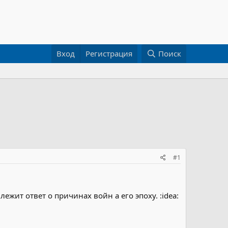
Вход
Регистрация
Поиск
#1
ежит ответ о причинах войн а его эпоху. :idea: