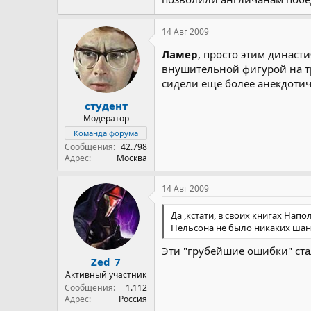
14 Авг 2009
Ламер
, просто этим династ
внушительной фигурой на тр
сидели еще более анекдотич
студент
Модератор
Команда форума
Сообщения
42.798
Адрес
Москва
14 Авг 2009
Да ,кстати, в своих книгах Нап
Нельсона не было никаких шан
Эти "грубейшие ошибки" ст
Zed_7
Активный участник
Сообщения
1.112
Адрес
Россия