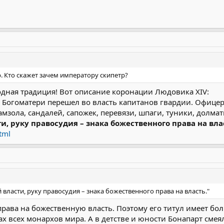
. Кто скажет зачем императору скипетр?
родная традиция! Вот описание коронации Людовика XIV:
р Богоматери перешел во власть капитанов гвардии. Офице
мзола, сандалей, сапожек, перевязи, шпаги, туники, долма
, руку правосудия – знака божественного права на вла
tml
власти, руку правосудия – знака божественного права на власть."
права на божественную власть. Поэтому его титул имеет бо
зах всех монархов мира. А в детстве и юности Бонапарт сме