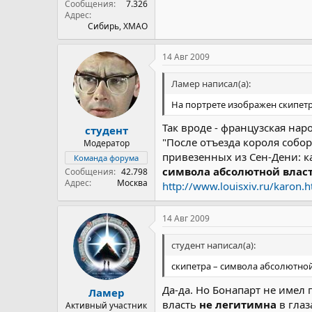
Сообщения
7.326
Адрес
Сибирь, ХМАО
14 Авг 2009
Ламер написал(а):
На портрете изображен скипетр
Так вроде - французская на
студент
"После отъезда короля собо
Модератор
привезенных из Сен-Дени: ка
Команда форума
символа абсолютной власти
Сообщения
42.798
Адрес
Москва
http://www.louisxiv.ru/karon.h
14 Авг 2009
студент написал(а):
скипетра – символа абсолютной 
Да-да. Но Бонапарт не имел 
Ламер
власть
не легитимна
в гла
Активный участник