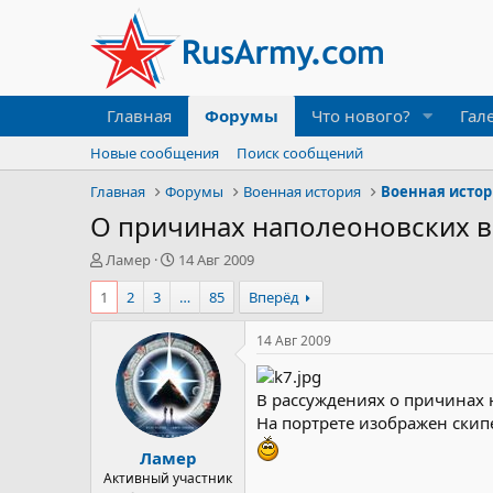
Главная
Форумы
Что нового?
Гал
Новые сообщения
Поиск сообщений
Главная
Форумы
Военная история
Военная исто
О причинах наполеоновских во
А
Д
Ламер
14 Авг 2009
в
а
1
2
3
…
85
Вперёд
т
т
о
а
р
н
14 Авг 2009
т
а
е
ч
м
а
В рассуждениях о причинах 
ы
л
На портрете изображен скипе
а
Ламер
Активный участник