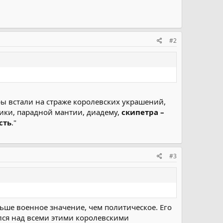
#2
ры встали на страже королевских украшений,
тики, парадной мантии, диадему,
скипетра –
сть
."
#3
льше военное значение, чем политическое. Его
ялся над всеми этими королевскими