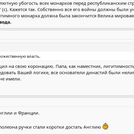
лютную убогость всех монархов перед республиканским стр
 (с). Кажется так. Собственно все его войны должны были 
тимного монарха должна была закончится Велика мировая 
вода.
божественную власть.
щил на свою коронацию. Папа, как наместник, лигитимность 
едовать Вашей логике, все основатели династий были нел
не имели.
нглии и Франции.
аполеона ручки стали коротки достать Англию