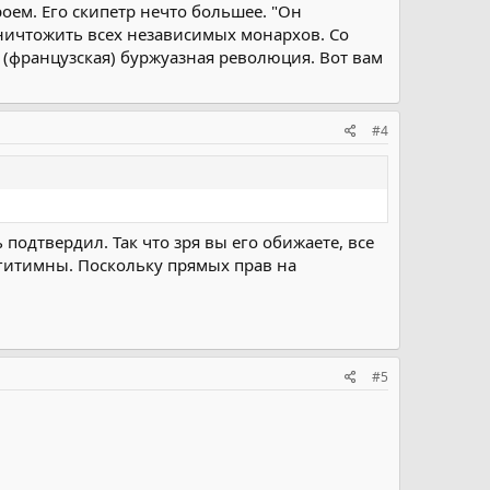
оем. Его скипетр нечто большее. "Он
уничтожить всех независимых монархов. Со
(французская) буржуазная революция. Вот вам
#4
подтвердил. Так что зря вы его обижаете, все
игитимны. Поскольку прямых прав на
#5