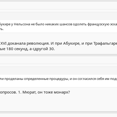
Абукире у Нельсона не было никаких шансов одолеть французскую эс
ь.
VI доканала революция. И при Абукире, и при Трафальгаре
е 180 секунд, а сдругой 30.
ли проделаны определенные процедуры, и он согласился себя им подве
вопросов. 1. Мюрат, он тоже монарх?