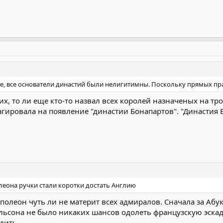
е, все основатели династий были нелигитимны. Поскольку прямых прав
их, то ли еще кто-то назвал всех королей назначеных на т
агировала на появление "династии Бонапартов". "Династия Б
леона ручки стали коротки достать Англию
Наполеон чуть ли не материт всех адмиралов. Сначала за Абу
ельсона не было никаких шансов одолеть французскую эск
дить.