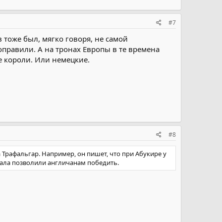
#7
тоже был, мягко говоря, не самой
оправили. А на тронах Европы в те времена
е короли. Или немецкие.
#8
за Трафальгар. Например, он пишет, что при Абукире у
ала позволили англичанам победить.