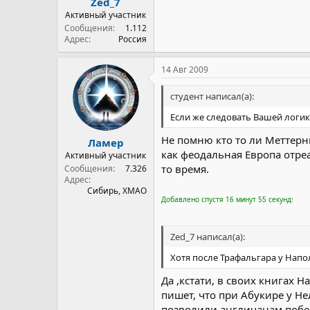
Zed_7
Активный участник
Сообщения
1.112
Адрес
Россия
14 Авг 2009
студент написал(а):
Если же следовать Вашей логик
Не помню кто то ли Меттерн
Ламер
как феодальная Европа отре
Активный участник
то время.
Сообщения
7.326
Адрес
Сибирь, ХМАО
Добавлено спустя 16 минут 55 секунд:
Zed_7 написал(а):
Хотя после Трафальгара у Напо
Да ,кстати, в своих книгах 
пишет, что при Абукире у Н
позволили англичанам побе