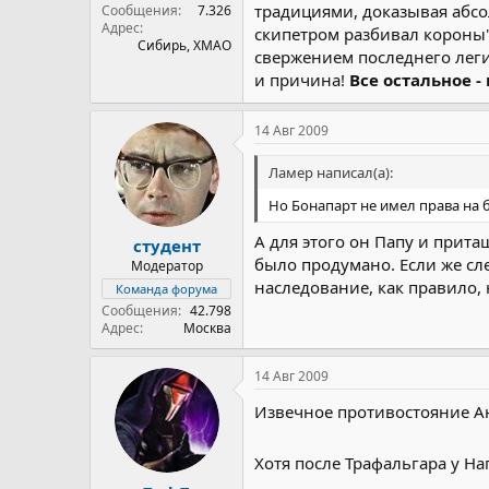
традициями, доказывая абсо
Сообщения
7.326
Адрес
скипетром разбивал короны"
Сибирь, ХМАО
свержением последнего леги
и причина!
Все остальное - 
14 Авг 2009
Ламер написал(а):
Но Бонапарт не имел права на 
А для этого он Папу и прита
студент
было продумано. Если же сл
Модератор
наследование, как правило, 
Команда форума
Сообщения
42.798
Адрес
Москва
14 Авг 2009
Извечное противостояние А
Хотя после Трафальгара у Н