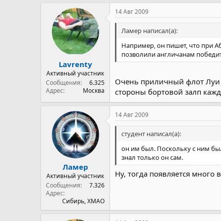
14 Авг 2009
Ламер написал(а):
Например, он пишет, что при 
позволили англичанам победит
Lavrenty
Активный участник
Очень приличный флот Луи X
Сообщения
6.325
Адрес
Москва
стороны бортовой залп кажды
14 Авг 2009
студент написал(а):
он им был. Поскольку с ним бы
знал только он сам.
Ламер
Ну, тогда появляется много 
Активный участник
Сообщения
7.326
Адрес
Сибирь, ХМАО