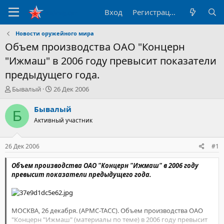
Вход
Регистрация
Новости оружейного мира
Объем производства ОАО "Концерн
"Ижмаш" в 2006 году превысит показатели
предыдущего года.
А
Д
Бывалый
26 Дек 2006
в
а
т
т
Бывалый
Б
о
а
Активный участник
р
н
т
а
е
ч
26 Дек 2006
#1
м
а
ы
л
Объем производства ОАО "Концерн "Ижмаш" в 2006 году
а
превысит показатели предыдущего года.
МОСКВА, 26 декабря. (АРМС-ТАСС). Объем производства ОАО
"Концерн "Ижмаш" (материалы по теме) в 2006 году превысит