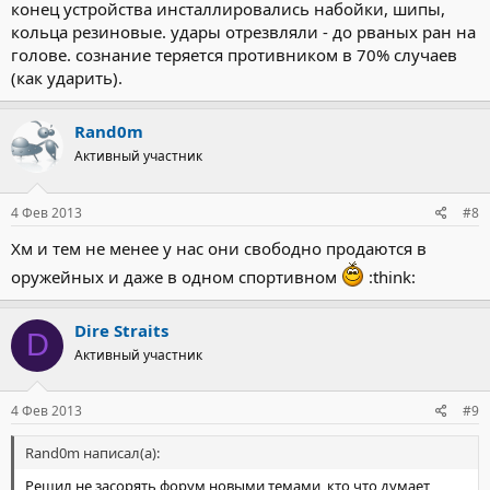
конец устройства инсталлировались набойки, шипы,
кольца резиновые. удары отрезвляли - до рваных ран на
голове. сознание теряется противником в 70% случаев
(как ударить).
Rand0m
Активный участник
4 Фев 2013
#8
Хм и тем не менее у нас они свободно продаются в
оружейных и даже в одном спортивном
:think:
Dire Straits
D
Активный участник
4 Фев 2013
#9
Rand0m написал(а):
Решил не засорять форум новыми темами, кто что думает,