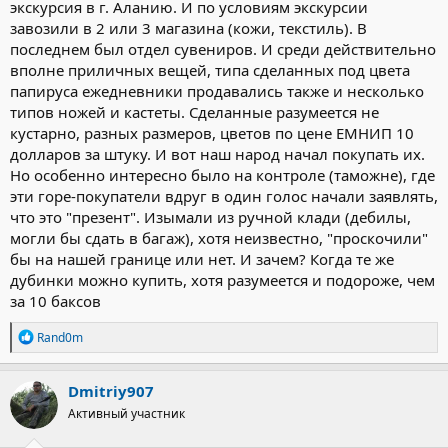
экскурсия в г. Аланию. И по условиям экскурсии
завозили в 2 или 3 магазина (кожи, текстиль). В
последнем был отдел сувениров. И среди действительно
вполне приличных вещей, типа сделанных под цвета
папируса ежедневники продавались также и несколько
типов ножей и кастеты. Сделанные разумеется не
кустарно, разных размеров, цветов по цене ЕМНИП 10
долларов за штуку. И вот наш народ начал покупать их.
Но особенно интересно было на контроле (таможне), где
эти горе-покупатели вдруг в один голос начали заявлять,
что это "презент". Изымали из ручной клади (дебилы,
могли бы сдать в багаж), хотя неизвестно, "проскочили"
бы на нашей границе или нет. И зачем? Когда те же
дубинки можно купить, хотя разумеется и подороже, чем
за 10 баксов
Р
Rand0m
е
а
к
Dmitriy907
ц
Активный участник
и
и
: