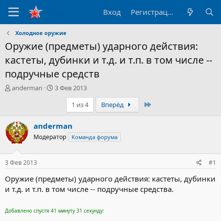
Вход
Регистрация
Холодное оружие
Оружие (предметы) ударного действия:
кастеты, дубинки и т.д. и т.п. в том числе --
подручные средств
А
Д
anderman
3 Фев 2013
в
а
Последний
1 из 4
Вперёд
т
т
о
а
р
н
anderman
т
а
Модератор
Команда форума
е
ч
м
а
ы
л
3 Фев 2013
#1
а
Оружие (предметы) ударного действия: кастеты, дубинки
и т.д. и т.п. в том числе -- подручные средства.
Добавлено спустя 41 минуту 31 секунду: