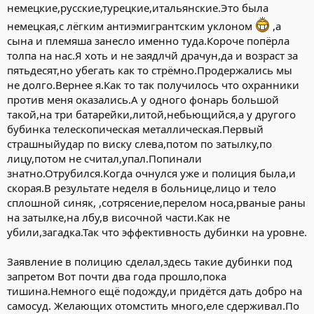
немецкие,русские,турецкие,итальянские.Это была
немецкая,с лёгким антиэмигрантским уклоном
,а
сына и племяша занесло именно туда.Короче попёрла
толпа на нас.Я хоть и не заядлчй драчун,да и возраст за
пятьдесят,но убегать как то стрёмно.Продержались мы
не долго.Вернее я.Как то так получилось что охранники
против меня оказались.А у одного фонарь большой
такой,на три батарейки,литой,небьющийся,а у другого
бубинка телескопическая металлическая.Первый
страшныйудар по виску слева,потом по затылку,по
лицу,потом не считал,упал.Попинали
знатно.Отрубился.Когда очнулся уже и полиция была,и
скорая.В результате неделя в больнице,лицо и тело
сплошной синяк, ,сотрясение,перелом носа,рваные раны
на затылке,на лбу,в височной части.Как не
убили,загадка.Так что эффективность дубинки на уровне.
Заявление в полицию сделал,здесь такие дубинки под
запретом Вот почти два года прошло,пока
тишина.Немного ещё подожду,и придётся дать добро на
самосуд. Желающих отомстить много,еле сдерживал.По