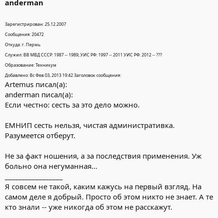
anderman
Зарегистрирован: 25.12.2007
Сообщения: 20472
Откуда: г. Пермь
Служил: ВВ МВД СССР: 1987 -- 1989; УИС РФ: 1997 -- 2011 УИС РФ: 2012 -- ???
Образование: Техникум
Добавлено: Вс Фев 03, 2013 19:42 Заголовок сообщения:
Artemus писал(а):
anderman писал(а):
Если честно: сесть за это дело можно.
ЕМНИП сесть нельзя, чистая административка.
Разумеется отберут.
Не за факт ношения, а за последствия применения. Уж
больно она негуманная...
_________________
Я совсем не такой, каким кажусь на первый взгляд. На
самом деле я добрый. Просто об этом никто не знает. А те
кто знали -- уже никогда об этом не расскажут.