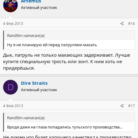
Artemus
Активный участник
4 Фев 2013
#16
Rand0m написал(а):
Ну я не планирую ей перед патрулями махать
Дык, патруль не только махающих задерживает. Лучше
купите специальную трость или зонт. К ним хоть не
придерёшься.
Dire Straits
D
Активный участник
4 Фев 2013
#17
Rand0m написал(а):
Вроде даже на глаза попадались тульского производства...
Не думаю,что будет хорошего качества,т.к производство