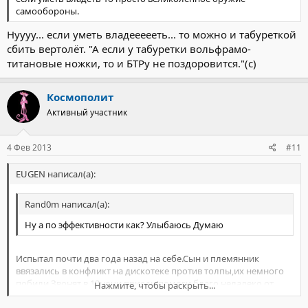
самообороны.
Нуууу... если уметь владеееееть... то можно и табуреткой
сбить вертолёт. "А если у табуретки вольфрамо-
титановые ножки, то и БТРу не поздоровится."(с)
Космополит
Активный участник
4 Фев 2013
#11
EUGEN написал(а):
Rand0m написал(а):
Ну а по эффективности как? Улыбаюсь Думаю
Испытал почти два года назад на себе.Сын и племянник
ввязались в конфликт на дискотеке против толпы,их немного
побили.Звонят в 12ночи приедь,помоги,благо нелалеко от
Нажмите, чтобы раскрыть...
дома.Ну я и рванул туда один.А там толпа человек