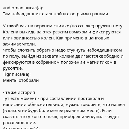
anderman писал(а):
Там набалдашник стальной и с острыми гранями.
У такой как на верхнем снимке (по ссылке) пружин нету.
Колена выкидываются резким взмахом и фиксируются
клиновидностью колен. Как примено в цанговых
зажимах чтоли.
Чтобы сложить обратно надо стукнуть наболдашником
по полу, выйдя из захвата колена двигаются свободно и
фиксируются в собранном положении магнитиком в
рукоятке.
Tigr писал(а):
Менты отобрали
- та же история
Тут есть момент - при составлении протокола и
написании обьяснительной, нужно говорить, что нашел
(в каком нибудь боле менее реальном месте). Если
сказать что у кого то взял, приобрел или купил - будет
расследование.
Artemus писал(а):