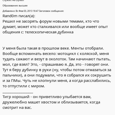
Служил: не служил
Образование: высшее
Добавлено: Вс Фев 03, 2013 18:47 Заголовок сообщения:
Rand0m писал(а):
Решил не засорять форум новыми темами, кто что
думает, может кто сталкивался или вообще имеет опыт
общения с: телескопическая дубинка
У меня была такая в прошлом веке. Менты отобрали.
Вообще вспоминать весело: мотоцикл с коляской, меня
тудать сажают и везут в околоток. Там начинают пытать,
мол, где взял? Это, - спрашиваю я. Да, это - говорят они.
Тут я беру дубинку в руки (ну, чтобы потом отмазаться за
пальчики), а они подумали, что я собрался их сокрушить
и за ПМы. Чуть не хлопнули меня, а когда расслабились,
то отпустили с миром.
_________________
Тигр хороший - он приветливо улыбается вам,
дружелюбно машет хвостом и облизывается, когда
смотрит на вас.