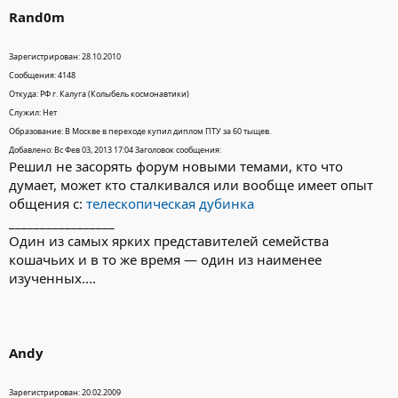
Rand0m
Зарегистрирован: 28.10.2010
Сообщения: 4148
Откуда: РФ г. Калуга (Колыбель космонавтики)
Служил: Нет
Образование: В Москве в переходе купил диплом ПТУ за 60 тыщев.
Добавлено: Вс Фев 03, 2013 17:04 Заголовок сообщения:
Решил не засорять форум новыми темами, кто что
думает, может кто сталкивался или вообще имеет опыт
общения с:
телескопическая дубинка
_________________
Один из самых ярких представителей семейства
кошачьих и в то же время — один из наименее
изученных....
Andy
Зарегистрирован: 20.02.2009