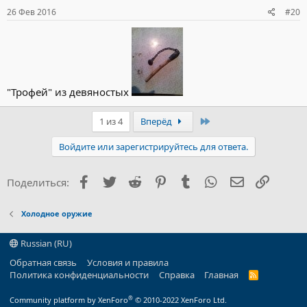
26 Фев 2016
#20
"Трофей" из девяностых
Последний
1 из 4
Вперёд
Войдите или зарегистрируйтесь для ответа.
Facebook
Twitter
Reddit
Pinterest
Tumblr
WhatsApp
Электронна
Ссылка
Поделиться:
Холодное оружие
Russian (RU)
Обратная связь
Условия и правила
Политика конфиденциальности
Справка
Главная
R
S
S
®
Community platform by XenForo
© 2010-2022 XenForo Ltd.