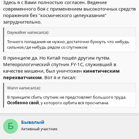
Здесь я с Вами полностью согласен. Ведение
современного боя с применением высокоточных средств
поражения без "космического целеуказания"
затруднительно.
Daywalker написал(а):
Точного попадания не нужно, достаточно бухнуть что нибудь
сильное,где нибудь рядом со спутником
В принципе да. Но Китай пошёл другим путём.
Метеорологический спутник FY-1C, служивший в
качестве мишени, был уничтожен
кинетическим
перехватчиком
. Вот я и писал:
Wann написал(а):
В принципе сбить спутник не предстовляет большого труда.
Особенно свой
, у которого орбита вся просчитана.
Бывалый
Б
Активный участник