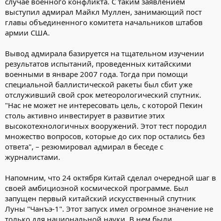
случае военного конфликта. С таким заявлением
выступил адмирал Майкл Муллен, занимающий пост
главы объединенного комитета начальников штабов
армии США.
Вывод адмирала базируется на тщательном изучении
результатов испытаний, проведенных китайскими
военными в январе 2007 года. Тогда при помощи
специальной баллистической ракеты был сбит уже
отслуживший свой срок метеорологический спутник.
"Нас не может не интересовать цель, с которой Пекин
столь активно инвестирует в развитие этих
высокотехнологичных вооружений. Этот тест породил
множество вопросов, которые до сих пор остались без
ответа", – резюмировал адмирал в беседе с
журналистами.
Напомним, что 24 октября Китай сделал очередной шаг в
своей амбициозной космической программе. Был
запущен первый китайский искусственный спутник
Луны "Чанъэ-1". Этот запуск имел огромное значение не
только для национальной науки. В нем были