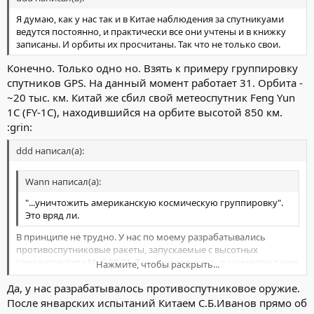
Я думаю, как у нас так и в Китае наблюдения за спутникуами
ведутся постоянно, и практически все они учтены и в книжку
записаны. И орбиты их просчитаны. Так что не только свои.
Конечно. Только одно но. Взять к примеру группировку
спутников GPS. На данный момент работает 31. Орбита -
~20 тыс. км. Китай же сбил свой метеоспутник Feng Yun
1C (FY-1C), находившийся на орбите высотой 850 км.
:grin:
ddd написал(а):
Wann написал(а):
"...уничтожить американскую космическую группировку".
Это вряд ли.
В принципе не трудно. У нас по моему разрабатывались
противоспутниковые ракеты, запускаемые с высотных
самолетов типа МиГ 25-31. Так что дело лишь в коичестве таких
Нажмите, чтобы раскрыть...
ракет и желании сбивать спутники.
Да, у нас разрабатывалось противоспутниковое оружие.
Нажмите, чтобы раскрыть...
После январских испытаний Китаем С.Б.Иванов прямо об