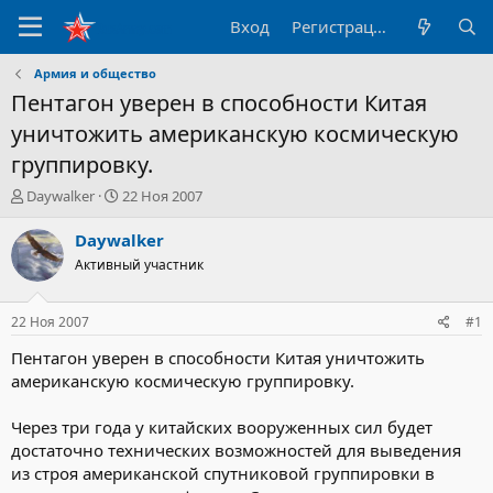
Вход
Регистрация
Армия и общество
Пентагон уверен в способности Китая
уничтожить американскую космическую
группировку.
А
Д
Daywalker
22 Ноя 2007
в
а
т
т
Daywalker
о
а
Активный участник
р
н
т
а
е
ч
22 Ноя 2007
#1
м
а
ы
л
Пентагон уверен в способности Китая уничтожить
а
американскую космическую группировку.
Через три года у китайских вооруженных сил будет
достаточно технических возможностей для выведения
из строя американской спутниковой группировки в