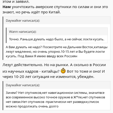
этом и заявил.
Нам
уничтожить амерские спутники по силам и они это
знают, но речь идёт про Китай.
Daywalker написал(а):
Wann написал(а):
Точно. Раньше думать надо было, а не сейчас локти кусать.
А Вам думать не надо? Посмотрите на Дальнии Восток,китаицы
лезут медленно, но очень упорно.10-15 лет и Вы будете локти
кусать. Под Вами Я имею ввиду всех Россиян
Лезут действительно. Но на рынки. А сколько в России
из научных кадров - китайцы?
Вот то тоже и оно! И
через 10-20 лет ситуация не изменится, убеждён.
Daywalker написал(а):
Зачем? Нет спутников,нет навигационнои системы, значитвсе
все современное высоко точное оружие в Ж*пе,нет спутников
нет связи.Нет спутников -практически нет разведки,список
можно продолжать очень долго