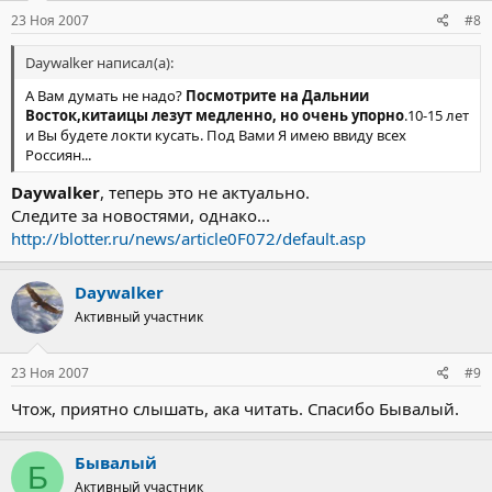
23 Ноя 2007
#8
Daywalker написал(а):
А Вам думать не надо?
Посмотрите на Дальнии
Восток,китаицы лезут медленно, но очень упорно
.10-15 лет
и Вы будете локти кусать. Под Вами Я имею ввиду всех
Россиян...
Daywalker
, теперь это не актуально.
Следите за новостями, однако...
http://blotter.ru/news/article0F072/default.asp
Daywalker
Активный участник
23 Ноя 2007
#9
Чтож, приятно слышать, ака читать. Спасибо Бывалый.
Бывалый
Б
Активный участник