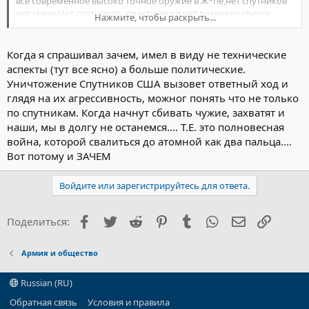
все современное высоко точное оружие в Ж*пе,нет спутников
нет связи.Нет спутников -практически нет разведки,список
Нажмите, чтобы раскрыть...
можно продолжать очень долго
Когда я спрашивал зачем, имел в виду не технические
аспекты (тут все ясно) а больше политические.
Уничтожение Спутников США вызовет ответный ход и
глядя на их агрессивность, можног понять что не только
по спутникам. Когда начнут сбивать чужие, захватят и
наши, мы в долгу не останемся.... Т.Е. это полновесная
война, которой свалиться до атомной как два пальца....
Вот потому и ЗАЧЕМ
Войдите или зарегистрируйтесь для ответа.
Facebook
Twitter
Reddit
Pinterest
Tumblr
WhatsApp
Электронна
Ссылка
Поделиться:
Армия и общество
Russian (RU)
Обратная связь
Условия и правила