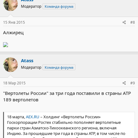
Ростове-на-Дону изготовит 7-8 Ми-26 в различных
модификациях для ВВС РФ и иностранных заказчиков.
Модератор
Команда форума
15 Янв 2015
#8
Алжирец
Atass
Модератор
Команда форума
18 Мар 2015
#9
"Вертолеты России" за три года поставили в страны АТР
189 вертолетов
18 марта,
AEX.RU
– Холдинг «Вертолеты России»
Госкорпорации Ростех стабильно пополняет вертолетные
парки стран Азиатско-Тихоокеанского региона, включая
Индию. За прошедшие три года в страны АТР, в том числе по