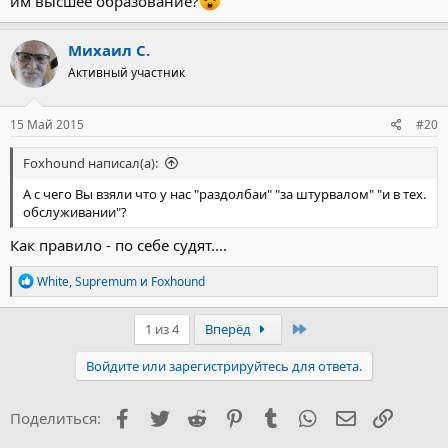
им высшее образование?
Михаил С.
Активный участник
15 Май 2015
#20
Foxhound написал(а):
А с чего Вы взяли что у нас "раздолбаи" "за штурвалом" "и в тех.
обслуживании"?
Как правило - по себе судят....
Р
White
,
Supremum
и
Foxhound
е
а
к
Последний
1 из 4
Вперёд
ц
и
Войдите или зарегистрируйтесь для ответа.
и
:
Facebook
Twitter
Reddit
Pinterest
Tumblr
WhatsApp
Электронна
Ссылка
Поделиться: