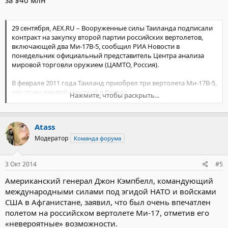
мощностью 1 тыс. 900 л.с. с пылезащитным устройством (ПЗУ)
или 2 тыс. л.с. без ПЗУ. Вертолет Ми-171 способен выполнять
полеты в сложных метеоусловиях и при ограниченной
29 сентября, AEX.RU – Вооруженные силы Таиланда подписали
видимости. Эта машина оснащена метеолокатором и системой
контракт на закупку второй партии российских вертолетов,
спутниковой навигации. Внешний вид Ми-171 мало отличается
включающей два Ми-17В-5, сообщил РИА Новости в
от Ми-8Т
понедельник официальный представитель Центра анализа
мировой торговли оружием (ЦАМТО, Россия).
В феврале 2011 года Таиланд приобрел три вертолета Ми-17В-5,
что стало первой закупкой в России.
Нажмите, чтобы раскрыть...
"Обсуждение условий соглашения продолжалось с октября
прошлого года. Само подписание контракта на закупку двух
Atass
вертолетов для Сухопутных войск Таиланда состоялось в этом
году в Москве", — сказал представитель ЦАМТО.
Модератор
Команда форума
3 Окт 2014
#5
Американский генерал Джон Кэмпбелл, командующий
международными силами под эгидой НАТО и войсками
США в Афганистане, заявил, что был очень впечатлен
полетом на российском вертолете Ми-17, отметив его
«невероятные» возможности.