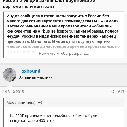
Россия и Индия заключают крупнейший
вертолетный контракт
Индия сообщила о готовности закупить у России без
малого две сотни вертолетов производства ОАО «Камов».
В этом соревновании наши производители «обошли»
конкурентов из Airbus Helicopters. Таким образом, полоса
неудач России в индийских военных тендерах наконец
прервалась. Мало того, Индия купит крупную партию
машин, которые до настоящего времени продавались, по
сути, поштучно.
Нажмите, чтобы раскрыть...
Индия
одобрила покупку
у России 197 вертолетов
производства ОАО «Камов». Об этом в среду сообщило РИА
Foxhound
«Новости» со ссылкой на Bloomberg.
Активный участник
«Этот контракт поддержит наши заводы в Омске и Кумертау»
14 Май 2015
#13
Ранее в среду пресс-служба Кремля сообщила, что президент
России Владимир Путин и премьер-министр Индии Нарендра
Моди в ходе телефонного разговора
Atass написал(а):
обсудили
вопросы
расширения российско-индийского стратегического
партнерства, а также «некоторые крупные совместные торгово-
Ка-226Т, причем машин семейства «Камов» будет
экономические проекты».
выпускаться до 400 в год
Ранее, в декабре прошлого года, вице-премьер Дмитрий