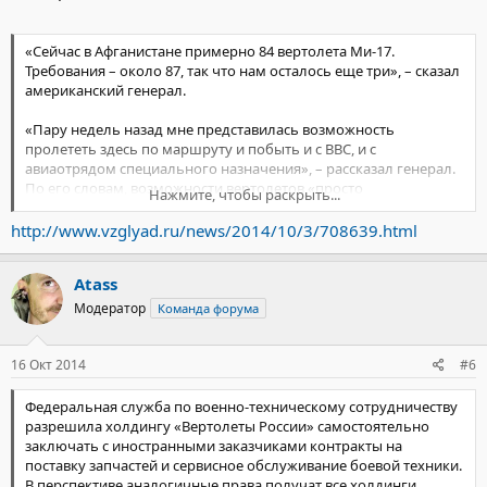
«Сейчас в Афганистане примерно 84 вертолета Ми-17.
Требования – около 87, так что нам осталось еще три», – сказал
американский генерал.
«Пару недель назад мне представилась возможность
пролететь здесь по маршруту и побыть и с ВВС, и с
авиаотрядом специального назначения», – рассказал генерал.
По его словам, возможности вертолетов «просто
Нажмите, чтобы раскрыть...
невероятные».
http://www.vzglyad.ru/news/2014/10/3/708639.html
«Я вчера изучил раскадровку видеозаписи посадки четырех
Ми-17 в очень небольшой, сложной, пыльной зоне высадки
Atass
десанта. Эти Ми-17 и их пилоты спустили (военных) в нужном
месте, в нужное время и в полной безопасности, и в течение
Модератор
Команда форума
пары дней они еще смогли предоставить им подкрепление,
пролетая на очень малой высоте в исключительно
труднодоступных местах», – сказал генерал. По его словам,
16 Окт 2014
#6
Ми-17 увеличивают оперативный потенциал афганских сил
безопасности в несколько раз.
Федеральная служба по военно-техническому сотрудничеству
разрешила холдингу «Вертолеты России» самостоятельно
«Ми-17 меняют ход игры, и я совершенно уверен, что они
заключать с иностранными заказчиками контракты на
придают уверенности (афганским силам), чтобы продолжать
поставку запчастей и сервисное обслуживание боевой техники.
сражаться», – считает Кэмпбелл. «Я был очень, очень
В перспективе аналогичные права получат все холдинги