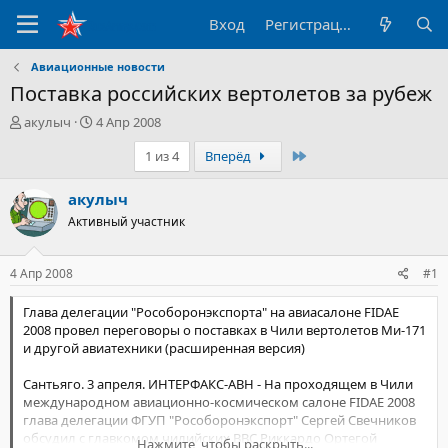
Вход
Регистрация
Авиационные новости
Поставка российских вертолетов за рубеж
А
Д
акулыч
4 Апр 2008
в
а
Последний
1 из 4
Вперёд
т
т
о
а
р
н
акулыч
т
а
Активный участник
е
ч
м
а
ы
л
4 Апр 2008
#1
а
Глава делегации "Рособоронэкспорта" на авиасалоне FIDAE
2008 провел переговоры о поставках в Чили вертолетов Ми-171
и другой авиатехники (расширенная версия)
Сантьяго. 3 апреля. ИНТЕРФАКС-АВН - На проходящем в Чили
международном авиационно-космическом салоне FIDAE 2008
глава делегации ФГУП "Рособоронэкспорт" Сергей Свечников
обсудил с главкомом чилийских ВВС Риккардо Ортегой
Нажмите, чтобы раскрыть...