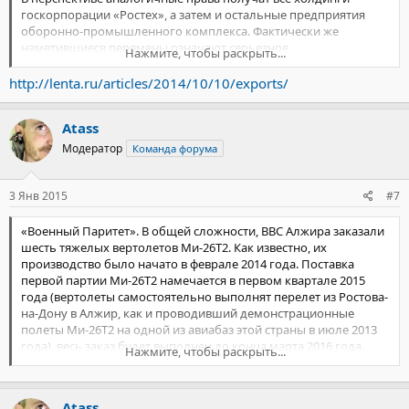
впечатлен», – добавил генерал.
госкорпорации «Ростех», а затем и остальные предприятия
оборонно-промышленного комплекса. Фактически же
наметившиеся перемены означают серьезное
Нажмите, чтобы раскрыть...
усовершенствование сложившейся еще в 1990-х годах
довольно уязвимой системы российского военного экспорта.
http://lenta.ru/articles/2014/10/10/exports/
Atass
Модератор
Команда форума
3 Янв 2015
#7
«Военный Паритет». В общей сложности, ВВС Алжира заказали
шесть тяжелых вертолетов Ми-26Т2. Как известно, их
производство было начато в феврале 2014 года. Поставка
первой партии Ми-26Т2 намечается в первом квартале 2015
года (вертолеты самостоятельно выполнят перелет из Ростова-
на-Дону в Алжир, как и проводивший демонстрационные
полеты Ми-26Т2 на одной из авиабаз этой страны в июле 2013
года), весь заказ будет выполнен до конца марта 2016 года.
Нажмите, чтобы раскрыть...
Также в этом году намечается поставка в Китай четвертого
вертолета Ми-26ТС. Всего в 2015 году завод «Роствертол» в
Atass