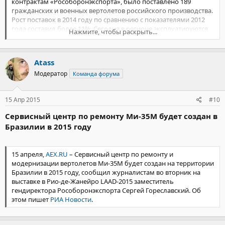
контрактам «Рособоронэкспорта», было поставлено 189
гражданских и военных вертолетов российского производства.
Рост поставок в 2014 году по сравнению с показателями 2012
года составил более 11%. Сегодня в регионе эксплуатируются
Нажмите, чтобы раскрыть...
более 1400 единиц российской вертолетной техники, сообщает
пресс-служба холдинга.
Atass
«Только за последний год парк наших вертолетов в странах
АТР вырос на 40 машин – с 1366 в 2013 году до 1406 в 2014-м, –
Модератор
Команда форума
отметил генеральный директор холдинга «Вертолеты России»
Александр Михеев. – Дальнейшего укрепления позиций
15 Апр 2015
#10
холдинга на рынке мы планируем достичь не только за счет
поставок готовой продукции, но и за счет расширения
Сервисный центр по ремонту Ми-35М будет создан в
сервисных программ по обслуживанию вертолетной техники
Бразилии в 2015 году
российского производства в регионе».
15 апреля,
AEX.RU
– Сервисный центр по ремонту и
модернизации вертолетов Ми-35М будет создан на территории
Бразилии в 2015 году, сообщил журналистам во вторник на
выставке в Рио-де-Жанейро LAAD-2015 заместитель
гендиректора Рособоронэкспорта Сергей Гореславский. Об
этом пишет
РИА Новости
.