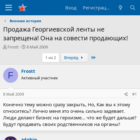
Вход
Регистрация
Военная история
Продажа Георгиевской ленты не
запрещена! Она на совести продающих!
А
Д
Frostt
8 Май 2009
в
а
Последний
1 из 2
Вперёд
т
т
о
а
р
н
Frostt
F
т
а
Активный участник
е
ч
м
а
ы
л
8 Май 2009
#1
а
Конечно тему можно сразу закрыть, Но, Как вы к этому
относитесь? Лично меня это очень сильно задевает.
Люди делают бизнес на героизме... что же будет дальше?
Будут продавать своих родственников на органы?
zdobin