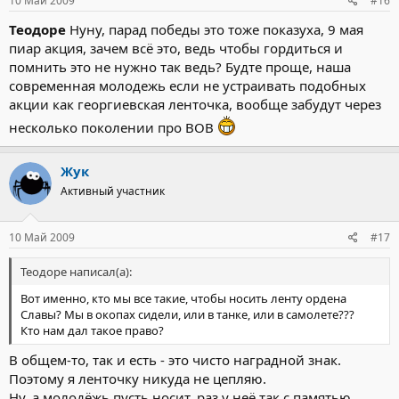
10 Май 2009
#16
Теодоре
Нуну, парад победы это тоже показуха, 9 мая
пиар акция, зачем всё это, ведь чтобы гордиться и
помнить это не нужно так ведь? Будте проще, наша
современная молодежь если не устраивать подобных
акции как георгиевская ленточка, вообще забудут через
несколько поколении про ВОВ
Жук
Активный участник
10 Май 2009
#17
Теодоре написал(а):
Вот именно, кто мы все такие, чтобы носить ленту ордена
Славы? Мы в окопах сидели, или в танке, или в самолете???
Кто нам дал такое право?
В общем-то, так и есть - это чисто наградной знак.
Поэтому я ленточку никуда не цепляю.
Ну, а молодёжь пусть носит, раз у неё так с памятью