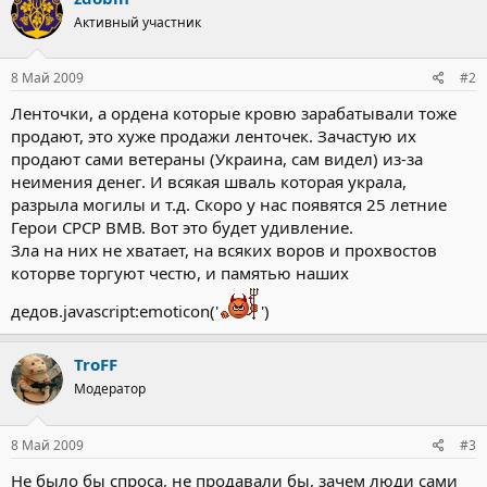
Активный участник
8 Май 2009
#2
Ленточки, а ордена которые кровю зарабатывали тоже
продают, это хуже продажи ленточек. Зачастую их
продают сами ветераны (Украина, сам видел) из-за
неимения денег. И всякая шваль которая украла,
разрыла могилы и т.д. Скоро у нас появятся 25 летние
Герои СРСР ВМВ. Вот это будет удивление.
Зла на них не хватает, на всяких воров и прохвостов
которве торгуют честю, и памятью наших
дедов.javascript:emoticon('
')
TroFF
Модератор
8 Май 2009
#3
Не было бы спроса, не продавали бы, зачем люди сами