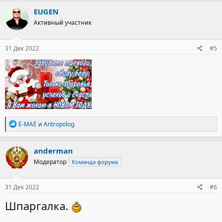
к
EUGEN
ц
Активный участник
и
и
:
31 Дек 2022
#5
Р
Ё-МАЁ
и
Antropolog
е
а
к
anderman
ц
Модератор
Команда форума
и
и
:
31 Дек 2022
#6
Шпаргалка.