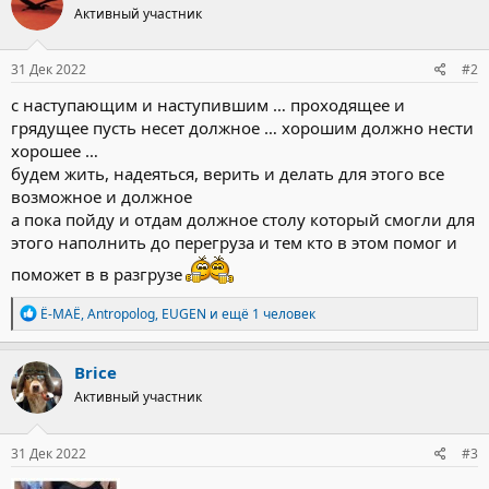
Активный участник
и
и
:
31 Дек 2022
#2
с наступающим и наступившим … проходящее и
грядущее пусть несет должное … хорошим должно нести
хорошее …
будем жить, надеяться, верить и делать для этого все
возможное и должное
а пока пойду и отдам должное столу который смогли для
этого наполнить до перегруза и тем кто в этом помог и
поможет в в разгрузе
Р
Ё-МАЁ
,
Antropolog
,
EUGEN
и ещё 1 человек
е
а
к
Brice
ц
Активный участник
и
и
:
31 Дек 2022
#3