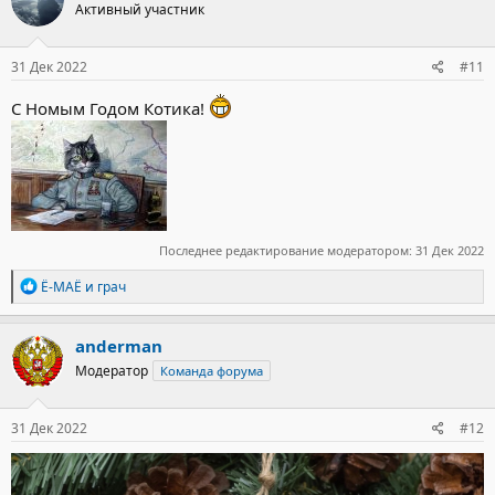
Активный участник
и
и
:
31 Дек 2022
#11
С Номым Годом Котика!
Последнее редактирование модератором:
31 Дек 2022
Р
Ё-МАЁ
и
грач
е
а
к
anderman
ц
Модератор
Команда форума
и
и
:
31 Дек 2022
#12