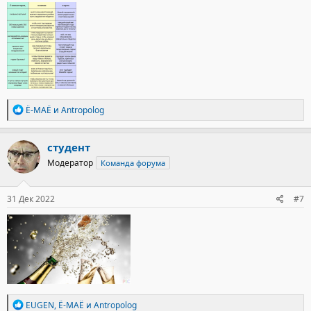
Р
Ё-МАЁ
и
Antropolog
е
а
к
студент
ц
Модератор
Команда форума
и
и
:
31 Дек 2022
#7
Р
EUGEN
,
Ё-МАЁ
и
Antropolog