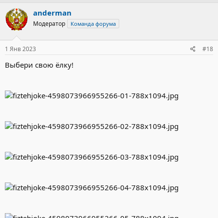
а
к
anderman
ц
Модератор
Команда форума
и
и
:
1 Янв 2023
#18
Выбери свою ёлку!