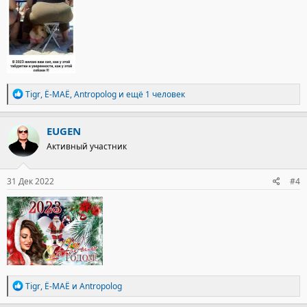
Р
Tigr
,
Ё-МАЁ
,
Antropolog
и ещё 1 человек
е
а
к
EUGEN
ц
Активный участник
и
и
:
31 Дек 2022
#4
Р
Tigr
,
Ё-МАЁ
и
Antropolog
е
а