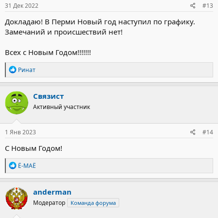
31 Дек 2022
#13
Докладаю! В Перми Новый год наступил по графику.
Замечаний и происшествий нет!
Всех с Новым Годом!!!!!!!
Р
Ринат
е
а
к
Связист
ц
Активный участник
и
и
:
1 Янв 2023
#14
С Новым Годом!
Р
Ё-МАЁ
е
а
к
anderman
ц
Модератор
Команда форума
и
и