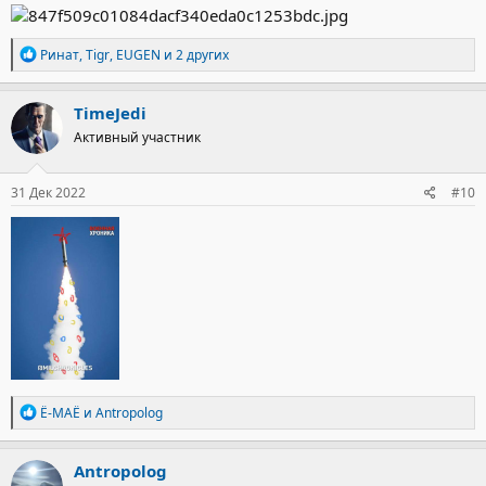
Р
Ринат
,
Tigr
,
EUGEN
и 2 других
е
а
к
TimeJedi
ц
Активный участник
и
и
:
31 Дек 2022
#10
Р
Ё-МАЁ
и
Antropolog
е
а
к
Antropolog
ц