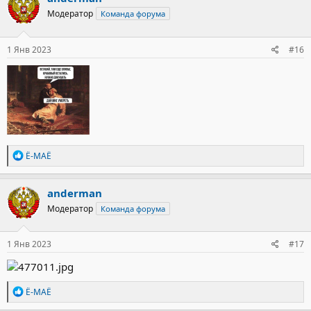
ц
Модератор
Команда форума
и
и
:
1 Янв 2023
#16
Р
Ё-МАЁ
е
а
к
anderman
ц
Модератор
Команда форума
и
и
:
1 Янв 2023
#17
Р
Ё-МАЁ
е