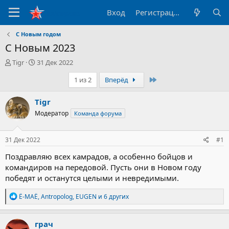
Вход
Регистрация
С Новым годом
С Новым 2023
А
Д
Tigr
31 Дек 2022
в
а
Последний
1 из 2
Вперёд
т
т
о
а
р
н
Tigr
т
а
Модератор
Команда форума
е
ч
м
а
ы
л
31 Дек 2022
#1
а
Поздравляю всех камрадов, а особенно бойцов и
командиров на передовой. Пусть они в Новом году
победят и останутся целыми и невредимыми.
Р
Ё-МАЁ
,
Antropolog
,
EUGEN
и 6 других
е
а
к
грач
ц