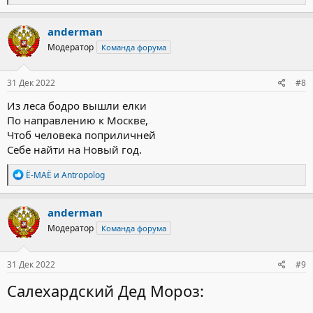
е
а
к
anderman
ц
Модератор
Команда форума
и
и
:
31 Дек 2022
#8
Из леса бодро вышли елки
По направлению к Москве,
Чтоб человека поприличней
Себе найти на Новый год.
Р
Ё-МАЁ
и
Antropolog
е
а
к
anderman
ц
Модератор
Команда форума
и
и
:
31 Дек 2022
#9
Салехардский Дед Мороз: