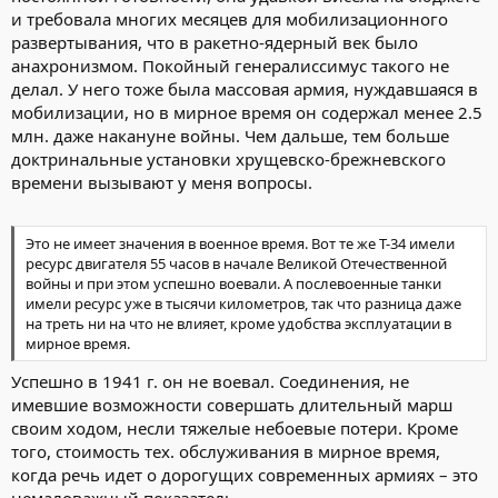
и требовала многих месяцев для мобилизационного
развертывания, что в ракетно-ядерный век было
анахронизмом. Покойный генералиссимус такого не
делал. У него тоже была массовая армия, нуждавшаяся в
мобилизации, но в мирное время он содержал менее 2.5
млн. даже накануне войны. Чем дальше, тем больше
доктринальные установки хрущевско-брежневского
времени вызывают у меня вопросы.
Это не имеет значения в военное время. Вот те же Т-34 имели
ресурс двигателя 55 часов в начале Великой Отечественной
войны и при этом успешно воевали. А послевоенные танки
имели ресурс уже в тысячи километров, так что разница даже
на треть ни на что не влияет, кроме удобства эксплуатации в
мирное время.
Успешно в 1941 г. он не воевал. Соединения, не
имевшие возможности совершать длительный марш
своим ходом, несли тяжелые небоевые потери. Кроме
того, стоимость тех. обслуживания в мирное время,
когда речь идет о дорогущих современных армиях – это
немаловажный показатель.