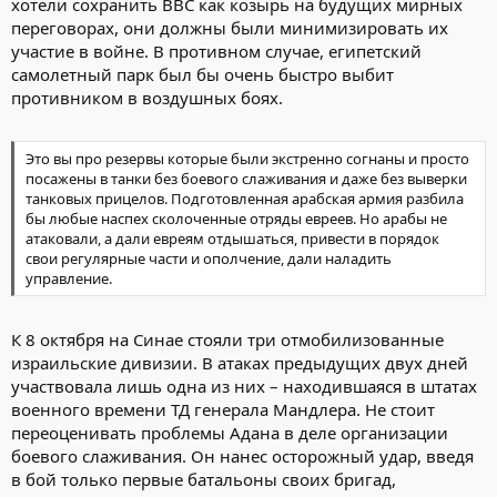
хотели сохранить ВВС как козырь на будущих мирных
переговорах, они должны были минимизировать их
участие в войне. В противном случае, египетский
самолетный парк был бы очень быстро выбит
противником в воздушных боях.
Это вы про резервы которые были экстренно согнаны и просто
посажены в танки без боевого слаживания и даже без выверки
танковых прицелов. Подготовленная арабская армия разбила
бы любые наспех сколоченные отряды евреев. Но арабы не
атаковали, а дали евреям отдышаться, привести в порядок
свои регулярные части и ополчение, дали наладить
управление.
К 8 октября на Синае стояли три отмобилизованные
израильские дивизии. В атаках предыдущих двух дней
участвовала лишь одна из них – находившаяся в штатах
военного времени ТД генерала Мандлера. Не стоит
переоценивать проблемы Адана в деле организации
боевого слаживания. Он нанес осторожный удар, введя
в бой только первые батальоны своих бригад,