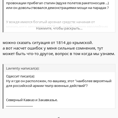
провокации прибегал сталин (вдухе полетов ракетоносцев ...)
или он довольствовался демонстрациями мощи на парадах ?
У вождя имелся богатый арсенал средств: начиная от
морального авторитета СССР как освободителя европейских
Нажмите, чтобы раскрыть...
народов, заканчивая мощной Советской армией и
организованным международным коммунистическим
движением. Требовалось совершить немало ошибок, чтобы, в
можно сказать ситуация от 1814 до крымской.
конечном итоге, про…ть такой капитал.
а вот насчет ошибок у меня сильные сомнения, тут
_________________
может быть что-то другое, вопрос в том когда мы узнаем.
Lavrenty написал(а):
Одессит писал(а):
Ну и где он расположен, по-вашему, этот "наиболее вероятный
для российской армии театр военных действий"?
Северный Кавказ и Закавказье.
_________________