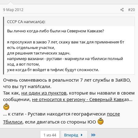
9 Мар 2012
#20
СССР СА написал(а):
Вы лично когда-либо были на Северном Кавказе?
я прослужил в закво 7 лет, скажу вам так для применения бт
есть отдельные участки,
для решения тактических задач.
например вазиани - рустави - марнеули на тбилиси полный
ход, а вот потом,
уже когда бт войдет в тифлис будут сложности.
Очень сомневаюсь в реальности 7 лет службы в ЗаКВО,
что вы тут напИсали.
Так как,
ни один из пунктов
, которые вы назвали в своем
сообщении,
не относится к региону - Северный Кавк
аз...
... к стати - Рустави находится географически
после
Тбилиси
, если двигаться со стороны ЮО
Последний
1 из 44
Вперёд