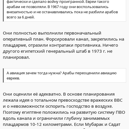
фактически и сделало войну проигранной. Евреи такого
арабам не позволяли. В 1967 году они воспользовались
внезапностью и не останавливались пока не разбили арабов
всего за 6 дней.
Они полностью выполнили первоначальный
оперативный план. Форсировали канал, закрепились на
плацдарме, отразили контратаки противника. Ничего
другого египетский генеральный штаб в 1973 г. не
планировал.
А авиация зачем тогда нужна? Арабы переоценили авиацию
евреев.
Они оценили её адекватно. В основе планирования
лежала идея о тотальном превосходстве вражеских ВВС
и о невозможности оспорить господство в воздухе.
Поэтому египтяне положились на развитую систему ПВО
вдоль канала и ограничили глубину занимаемых
плацдармов 10-12 километрами. Если Мубарак и Садат