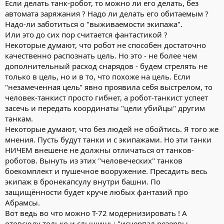
Если делать танк-робот, то можно ли его делать, без
автомата заряжания ? Надо ли делать его обитаемым ?
Надо-ли заботиться о "выживаемости экипажа".
Или это до сих пор считается фантастикой ?
Некоторые думают, что робот не способен достаточно
качественно распознать цель. Но это - не более чем
дополнительный расход снарядов - будем стрелять не
только в цель, но и в то, что похоже на цель. Если
"незамеченная цель" явно проявила себя выстрелом, то
человек-танкист просто гибнет, а робот-танкист успеет
засечь и передать координаты "цели убийцы" другим
танкам.
Некоторые думают, что без людей не обойтись. Я того же
мнения. Пусть будут танки и с экипажами. Но эти танки
НИЧЕМ внешене не должны отличаться от танков-
роботов. Вынуть из этих "человеческих" танков
боекомплект и пушечное вооружение. Пресадить весь
экипаж в бронекапсулу внутри башни. По
защищённости будет круче любых фантазий про
Абрамсы.
Вот ведь во что можно Т-72 модернизировать ! А
отовсюду только и слышишь: "исчерпал резервы