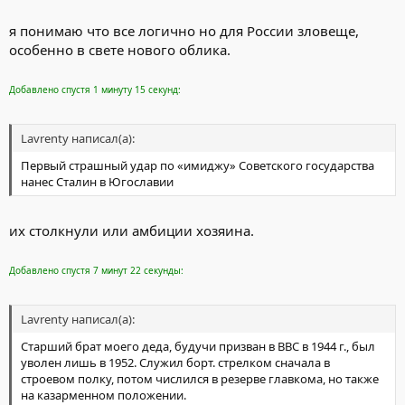
я понимаю что все логично но для России зловеще,
особенно в свете нового облика.
Добавлено спустя 1 минуту 15 секунд:
Lavrenty написал(а):
Первый страшный удар по «имиджу» Советского государства
нанес Сталин в Югославии
их столкнули или амбиции хозяина.
Добавлено спустя 7 минут 22 секунды:
Lavrenty написал(а):
Старший брат моего деда, будучи призван в ВВС в 1944 г., был
уволен лишь в 1952. Служил борт. стрелком сначала в
строевом полку, потом числился в резерве главкома, но также
на казарменном положении.