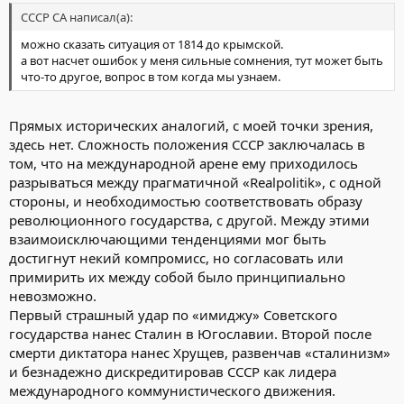
СССР СА написал(а):
можно сказать ситуация от 1814 до крымской.
а вот насчет ошибок у меня сильные сомнения, тут может быть
что-то другое, вопрос в том когда мы узнаем.
Прямых исторических аналогий, с моей точки зрения,
здесь нет. Сложность положения СССР заключалась в
том, что на международной арене ему приходилось
разрываться между прагматичной «Realpolitik», с одной
стороны, и необходимостью соответствовать образу
революционного государства, с другой. Между этими
взаимоисключающими тенденциями мог быть
достигнут некий компромисс, но согласовать или
примирить их между собой было принципиально
невозможно.
Первый страшный удар по «имиджу» Советского
государства нанес Сталин в Югославии. Второй после
смерти диктатора нанес Хрущев, развенчав «сталинизм»
и безнадежно дискредитировав СССР как лидера
международного коммунистического движения.