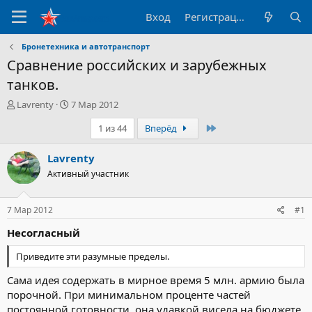
Вход
Регистрация
Бронетехника и автотранспорт
Сравнение российских и зарубежных
танков.
А
Д
Lavrenty
7 Мар 2012
в
а
Последний
1 из 44
Вперёд
т
т
о
а
р
н
Lavrenty
т
а
Активный участник
е
ч
м
а
ы
л
7 Мар 2012
#1
а
Несогласный
Приведите эти разумные пределы.
Сама идея содержать в мирное время 5 млн. армию была
порочной. При минимальном проценте частей
постоянной готовности, она удавкой висела на бюджете