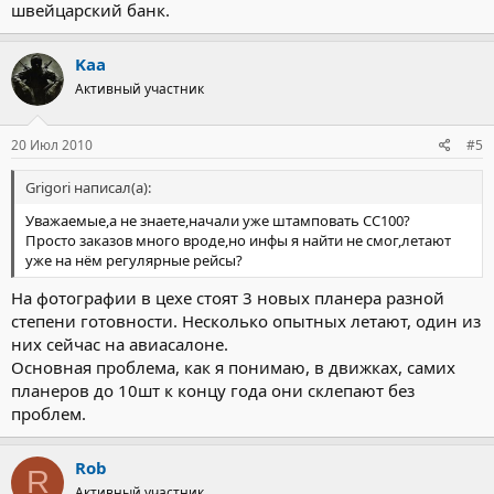
швейцарский банк.
Kaa
Активный участник
20 Июл 2010
#5
Grigori написал(а):
Уважаемые,а не знаете,начали уже штамповать СС100?
Просто заказов много вроде,но инфы я найти не смог,летают
уже на нём регулярные рейсы?
На фотографии в цехе стоят 3 новых планера разной
степени готовности. Несколько опытных летают, один из
них сейчас на авиасалоне.
Основная проблема, как я понимаю, в движках, самих
планеров до 10шт к концу года они склепают без
проблем.
Rob
R
Активный участник