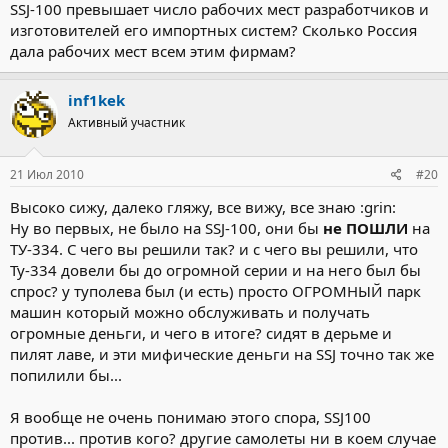
SSJ-100 превышает число рабочих мест разработчиков и
изготовителей его импортных систем? Сколько Россия
дала рабочих мест всем этим фирмам?
inf1kek
Активный участник
21 Июл 2010
#20
Высоко сижу, далеко гляжу, все вижу, все знаю :grin:
Ну во первых, не было на SSJ-100, они бы
не ПОШЛИ
на
ТУ-334. С чего вы решили так? и с чего вы решили, что
Ту-334 довели бы до огромной серии и на него был бы
спрос? у туполева был (и есть) просто ОГРОМНЫЙ парк
машин который можно обслуживать и получать
огромные деньги, и чего в итоге? сидят в дерьме и
пилят лаве, и эти мифические деньги на SSJ точно так же
попилили бы...
Я вообще не очень понимаю этого спора, SSJ100
против... против кого? другие самолеты ни в коем случае