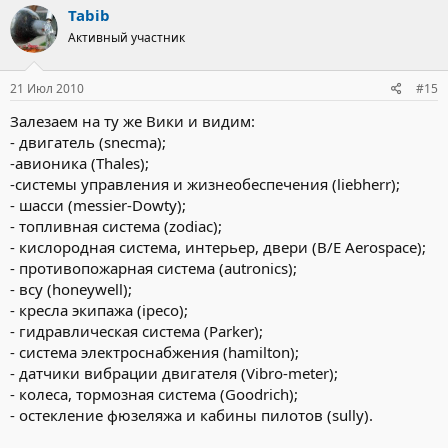
Tabib
Активный участник
21 Июл 2010
#15
Залезаем на ту же Вики и видим:
- двигатель (snecma);
-авионика (Thales);
-системы управления и жизнеобеспечения (liebherr);
- шасси (messier-Dowty);
- топливная система (zodiac);
- кислородная система, интерьер, двери (B/E Aerospace);
- противопожарная система (autronics);
- всу (honeywell);
- кресла экипажа (ipeco);
- гидравлическая система (Parker);
- система электроснабжения (hamilton);
- датчики вибрации двигателя (Vibro-meter);
- колеса, тормозная система (Goodrich);
- остекление фюзеляжа и кабины пилотов (sully).