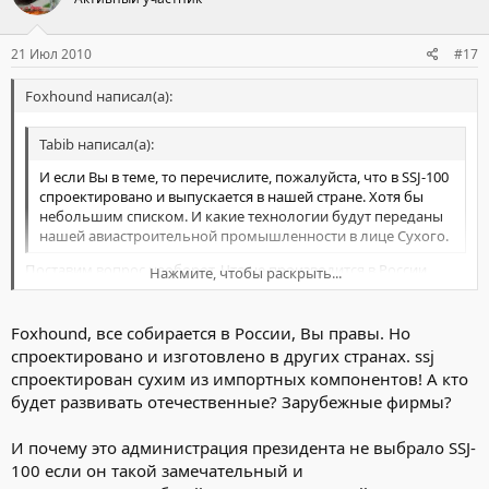
21 Июл 2010
#17
Foxhound написал(а):
Tabib написал(а):
И если Вы в теме, то перечислите, пожалуйста, что в SSJ-100
спроектировано и выпускается в нашей стране. Хотя бы
небольшим списком. И какие технологии будут переданы
нашей авиастроительной промышленности в лице Сухого.
Поставим вопрос наоборот. Что не производится в России.
Нажмите, чтобы раскрыть...
Планер где собирают? В России. Движки где собирают? В
России. Разработан где? В России.
Нажмите, чтобы раскрыть...
Foxhound, все собирается в России, Вы правы. Но
Tabib написал(а):
спроектировано и изготовлено в других странах. ssj
Пусть SSJ продают на экспорт, а Ан-148 и Ан-158 продают
спроектирован сухим из импортных компонентов! А кто
внутри России , Украины. А так Сухой обеспечивает работой
будет развивать отечественные? Зарубежные фирмы?
в основном рабочих из других стран. :-(
И почему это администрация президента не выбрало SSJ-
100 если он такой замечательный и
Сколько дал SSJ рабочих мест?