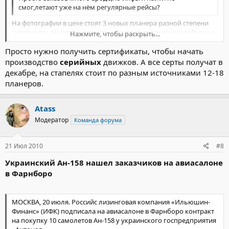
смог,летают уже на нём регулярные рейсы?
На фотографии в цехе стоят 3 новых планера разной степени
готовности. Несколько опытных летают, один из них сейчас на
Нажмите, чтобы раскрыть...
авиасалоне.
Просто нужно получить сертификаты, чтобы начать
Основная проблема, как я понимаю, в движках, самих
Нажмите, чтобы раскрыть...
планеров до 10шт к концу года они склепают без проблем.
производство
серийных
движков. А все серты получат в
декабре, на стапелях стоит по разным источниками 12-18
планеров.
Atass
Модератор
Команда форума
21 Июл 2010
#8
Украинский Ан-158 нашел заказчиков на авиасалоне
в Фарнборо
МОСКВА, 20 июля. Российс лизинговая компания «Ильюшин-
Финанс» (ИФК) подписала на авиасалоне в Фарнборо контракт
на покупку 10 самолетов Ан-158 у украинского госпредприятия