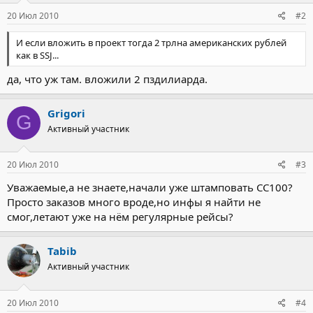
20 Июл 2010
#2
И если вложить в проект тогда 2 трлна американских рублей
как в SSJ...
да, что уж там. вложили 2 пздилиарда.
Grigori
G
Активный участник
20 Июл 2010
#3
Уважаемые,а не знаете,начали уже штамповать СС100?
Просто заказов много вроде,но инфы я найти не
смог,летают уже на нём регулярные рейсы?
Tabib
Активный участник
20 Июл 2010
#4