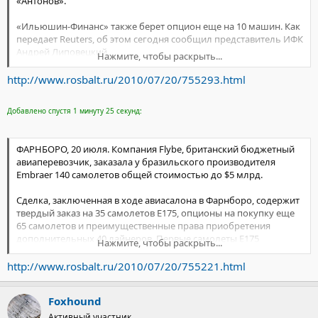
«Антонов».
«Ильюшин-Финанс» также берет опцион еще на 10 машин. Как
передает Reuters, об этом сегодня сообщил представитель ИФК
Андрей Липовецкий.
Нажмите, чтобы раскрыть...
Конечным покупателем 10 законтрактованных самолетов
http://www.rosbalt.ru/2010/07/20/755293.html
станет московская авиакомпания «Атлант-Союз», еще 10
самолетов ИФК покупает для передачи нескольким
Добавлено спустя 1 минуту 25 секунд:
заказчикам, в том числе иностранным, отметил Липовецкий.
По его словам, стоимость всего заказа ИФК — более $500 млн.
ФАРНБОРО, 20 июля. Компания Flybe, британский бюджетный
авиаперевозчик, заказала у бразильского производителя
Ан-158 — модификация регионального самолета Ан-148 с
Embraer 140 самолетов общей стоимостью до $5 млрд.
удлиненным фюзеляжем, самолет вмещает до 99 пассажиров и
является, таким образом, конкурентом самолету Sukhoi
Сделка, заключенная в ходе авиасалона в Фарнборо, содержит
Superjet-100, вмещающему 78-98 пассажиров.
твердый заказ на 35 самолетов E175, опционы на покупку еще
65 самолетов и преимущественные права приобретения
дополнительных 40 лайнеров. Первые самолеты E175
Нажмите, чтобы раскрыть...
бриатснкая компания получит уже в сентябре 2011 года. Весь
твердый заказ бразильцы выполнят к марту 2017 года,
http://www.rosbalt.ru/2010/07/20/755221.html
сообщает Lenta.ru.
Foxhound
Семейство узкофюзеляжных среднемагистральных лайнеров
E-Jet, в которое входит и E-175, является конкурентом
Активный участник