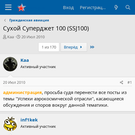
Вход
Регистрация
Гражданская авиация
Сухой Суперджет 100 (SSJ100)
А
Д
Kaa
20 Июл 2010
в
а
Последний
1 из 170
Вперёд
т
т
о
а
р
н
Kaa
т
а
Активный участник
е
ч
м
а
ы
л
20 Июл 2010
#1
а
администрация
, просьба судя перенести все посты из
темы "Успехи аэрокосмической отрасли", касающиеся
обсуждения и споров вокруг данной тематики.
inf1kek
Активный участник