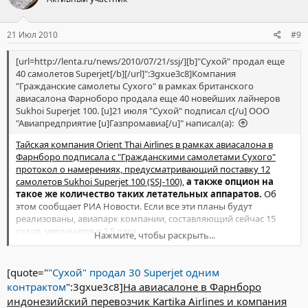
российскому самолету Sukhoi Superjet 100 («Сухой Суперджет
100», который, в отличие от бразильских самолетов, до сих пор
не поставляется потребителям.
21 Июл 2010
#9
[url=http://lenta.ru/news/2010/07/21/ssj/][b]"Сухой" продал еще
40 самолетов Superjet[/b][/url]":3gxue3c8]Компания
"Гражданские самолеты Сухого" в рамках британского
авиасалона Фарноборо продала еще 40 новейших лайнеров
Sukhoi Superjet 100. [u]21 июля "Сухой" подписал с[/u] ООО
"Авиапредприятие [u]Газпромавиа[/u]" написал(а):
Тайская компания Orient Thai Airlines в рамках авиасалона в
Фарнборо подписала с "Гражданскими самолетами Сухого"
протокол о намерениях, предусматривающий поставку 12
самолетов Sukhoi Superjet 100 (SSJ-100)
,
а также опцион на
такое же количество таких летательных аппаратов.
Об
этом сообщает РИА Новости. Если все эти планы будут
реализованы, авиапарк компании, составляющий сейчас 15
судов, увеличится в 2,5 раза.
Нажмите, чтобы раскрыть...
Подписание контракта намечено на конец 2010 года, а срок
поставки в протоколе определен на 2011-2014 годы.
[quote="
"Сухой" продал 30 Superjet одним
контрактом
":3gxue3c8]
На авиасалоне в Фарнборо
Сумма сделки сторонами не разглашается. Однако, если
индонезийский перевозчик Kartika Airlines и компания
исходить из каталожной стоимости SSJ-100, то покупка 24 судов