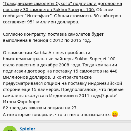
"Гражданские самолеты Сухого" подписали договор на
обойдется тайской стороне в 760 миллионов долларов.
поставку 30 самолетов Sukhoi Superjet 100.
Об этом
"Сухому" уже удалось подписать в ходе авиасалона в
сообщает "Интерфакс". Общая стоимость 30 лайнеров
Фарнборо один крупный контракт. Российский
составляет 951 миллион долларов.
авиапроизводитель продал индонезийскому перевозчику
Kartika Airlines 30 SSJ-100 на сумму в 951 миллион долларов.
Согласно контракту, поставка самолетов будет
выполнена в период с 2012 по 2015 год.
О намерении Kartika Airlines приобрести
ближнемагистральные лайнеры Sukhoi Superjet 100
стало известно в декабре 2008 года. Тогда компании
подписали договор на поставку 15 самолетов на 448
миллионов долларов. В контракте также
предусматривался опцион на поставку индонезийской
стороне еще 15 лайнеров. Предполагалось, что первые
самолеты окажутся в Индонезии в 2011 году.[/quote]
Итоги Фарнборо:
82 твердых заказа и опцион на 27.
А некоторые говорили, что от него отказываются
.
Spieler