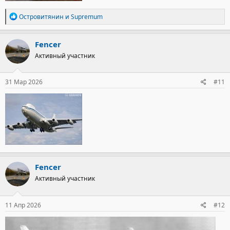
Р
Островитянин
и
Supremum
е
а
к
Fencer
ц
Активный участник
и
и
:
31 Мар 2026
#11
Fencer
Активный участник
11 Апр 2026
#12