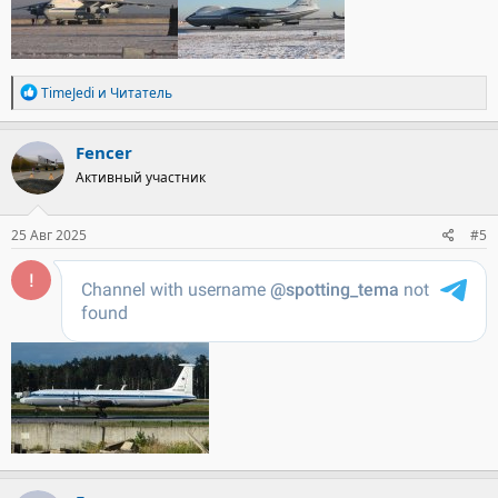
Р
TimeJedi
и
Читатель
е
а
к
Fencer
ц
Активный участник
и
и
:
25 Авг 2025
#5