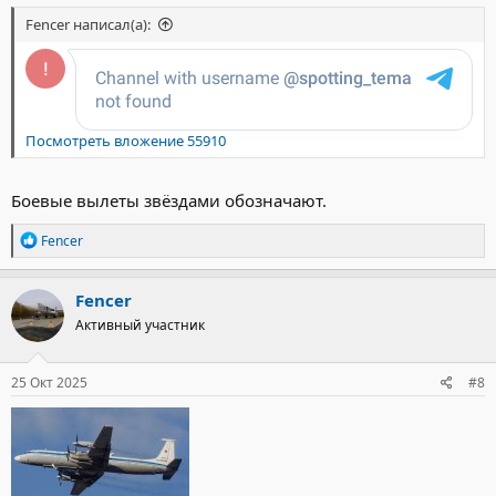
Fencer написал(а):
Посмотреть вложение 55910
Боевые вылеты звёздами обозначают.
Р
Fencer
е
а
к
Fencer
ц
Активный участник
и
и
:
25 Окт 2025
#8