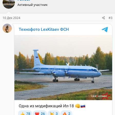
ц
Активный участник
и
и
:
10 Дек 2024
#3