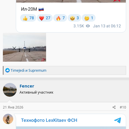
Р
TimeJedi
и
Supremum
е
а
к
Fencer
ц
Активный участник
и
и
:
21 Янв 2026
#10