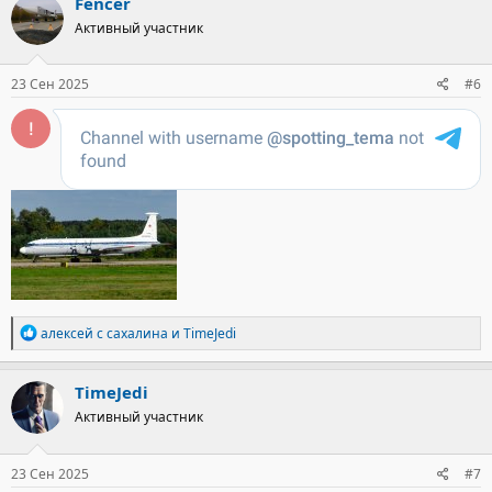
Fencer
Активный участник
23 Сен 2025
#6
Р
алексей с сахалина
и
TimeJedi
е
а
к
TimeJedi
ц
Активный участник
и
и
:
23 Сен 2025
#7