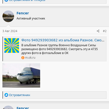
е
а
к
Fencer
ц
Активный участник
и
и
:
3 Авг 2024
#2
Фото 949293903682 из альбома Разное. Смотрите в группе Военно Воздушные Силы в ОК
В альбоме Разное группы Военно Воздушные Силы
размещено фото 949293903682. Смотреть эту и 4735
других фото в фотоальбоме в ОК
m.ok.ru
Р
Островитянин
е
а
к
Fencer