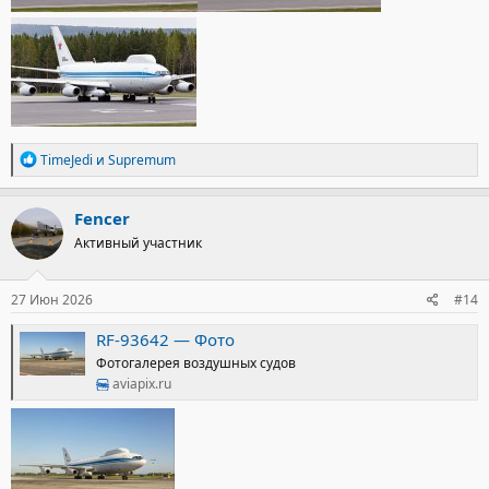
Р
TimeJedi
и
Supremum
е
а
к
Fencer
ц
Активный участник
и
и
:
27 Июн 2026
#14
RF-93642 — Фото
Фотогалерея воздушных судов
aviapix.ru