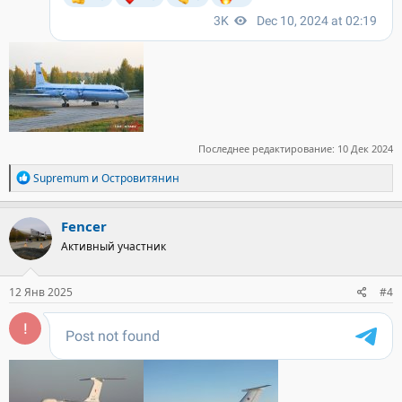
Последнее редактирование:
10 Дек 2024
Р
Supremum
и
Островитянин
е
а
к
Fencer
ц
Активный участник
и
и
:
12 Янв 2025
#4