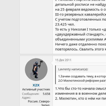
детальной росписи не найду, 
на 25 февраля ведомость о со
III-го резервных кавалерийс
С учетом подготовленных по
23.425 чел.
То есть у Николая I только
«двухдержавный стандарт», 
объединенными усилиями Ав
Ничего даже отдаленно похо
повторялось. Свалить этого
15 Дек 2011
Lavrenty написал(а):
1.Зачем создавать тему, в кот
2.О Милютинской реформе разго
X2X
1.Что бы сто-то начала смы
Активный участник
изменения в в военном деле
Сообщения
5.658
Адрес
2. Милютин, кто о нём ни пи
Россия. Северо-
Запад.