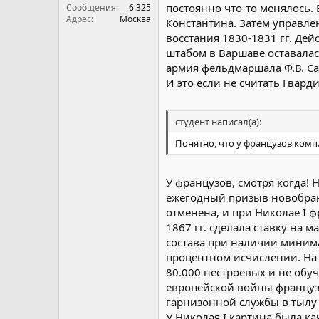
постоянно что-то менялось. 
Сообщения
6.325
Адрес
Москва
Константина. Затем управле
восстания 1830-1831 гг. Д
штабом в Варшаве оставалас
армия фельдмаршала Ф.В. Са
И это если не считать Гвар
студент написал(а):
Понятно, что у французов компл
У французов, смотря когда! 
ежегодный призыв новобран
отменена, и при Николае I ф
1867 гг. сделала ставку на
состава при наличии минима
процентном исчислении. На 
80.000 нестроевых и не обу
европейской войны французы
гарнизонной службы в тылу
У Николая I картина была ка