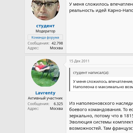
У меня сложилось впечатлен
реальность идей Карно-Нап
студент
Модератор
Команда форума
Сообщения
42.798
Адрес
Москва
15 Дек 2011
студент написал(а):
У меня сложилось впечатление
Наполеона о максимально воз
Lavrenty
Активный участник
Из наполеоновского наслед
Сообщения
6.325
Адрес
Москва
боевого командования. То е
зеркально, потому что в 181
Эволюция системы комплекто
возможностей. Там француз