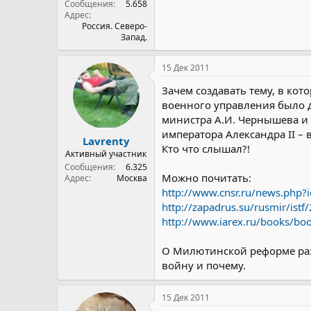
Сообщения
5.658
Адрес
Россия. Северо-
Запад.
15 Дек 2011
Зачем создавать тему, в ко
военного управления было дв
министра А.И. Чернышева и 
императора Александра II – 
Lavrenty
Кто что слышал?!
Активный участник
Сообщения
6.325
Можно почитать:
Адрес
Москва
http://www.cnsr.ru/news.php?
http://zapadrus.su/rusmir/ist
http://www.iarex.ru/books/bo
О Милютинской реформе разг
войну и почему.
15 Дек 2011