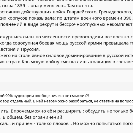
но за 1839 г. она у меня есть. Там вот что:
стоянии действующих войск Гвардейского, Гренадерского, I-го, 
ких корпусов показывала: по штатам военного времени 390.
полнений в виде рекрут и бессрочноотпускных некомплект 
 «дежурные» силы по численности превосходили все военн
когда совокупная боевая мощь русской армии превышала то
стрия и Пруссия.
жего на столь явное силовое доминирование в русской ист
 монстра в Крымскую войну смогла лишь коалиция в составе
орой 99% аудитории вообще ничего не смыслит?!
вор отдельный. В ней невозможно разобраться, не ответив на вопрос
слить. Впрочем,можно её и расширить : обсудить не тольк
. В общем, без ограничений.
сал... и причём - только плохое... Но можно попытаться пог