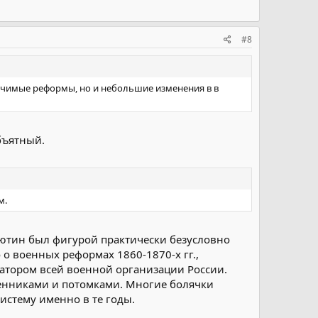
#8
начимые реформы, но и небольшие изменения в в
бъятный.
м.
илютин был фигурой практически безусловно
о военных реформах 1860-1870-х гг.,
матором всей военной организации России.
менниками и потомками. Многие болячки
истему именно в те годы.