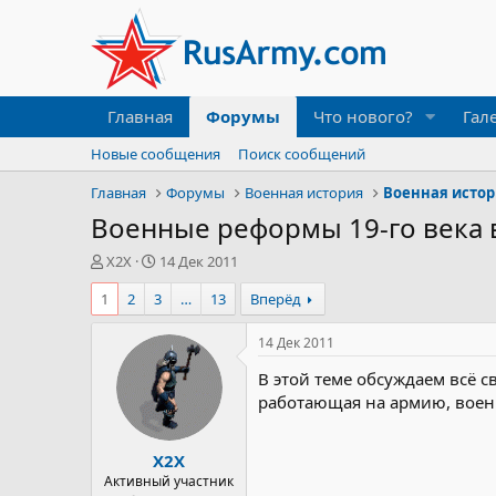
Главная
Форумы
Что нового?
Гал
Новые сообщения
Поиск сообщений
Главная
Форумы
Военная история
Военная исто
Военные реформы 19-го века в
А
Д
X2X
14 Дек 2011
в
а
1
2
3
…
13
Вперёд
т
т
о
а
р
н
14 Дек 2011
т
а
В этой теме обсуждаем всё 
е
ч
м
а
работающая на армию, военна
ы
л
а
X2X
Активный участник