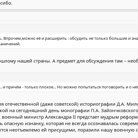
асибо.
ть. Впрочем,можно её и расширить : обсудить не только большие и з
раничений.
ошлому нашей страны. А предмет для обсуждения там – нео
... и причём - только плохое... Но можно попытаться поговорить и о нё
 для отечественной (даже советской) историографии Д.А. М
кой на сегодняшний день монографии П.А. Зайончковского 
г., военный министр Александра II предстает мудрым рефор
 опасную изнанку, которая не всегда осознавалась совре
утся неотъемлемо ей присущими, поразили нашу военную с