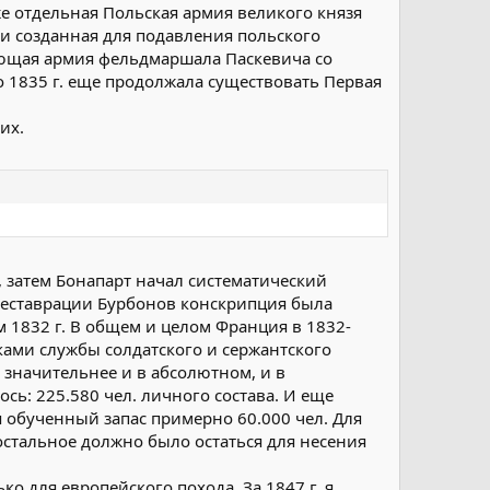
же отдельная Польская армия великого князя
и созданная для подавления польского
ующая армия фельдмаршала Паскевича со
 1835 г. еще продолжала существовать Первая
их.
, затем Бонапарт начал систематический
Реставрации Бурбонов конскрипция была
м 1832 г. В общем и целом Франция в 1832-
ками службы солдатского и сержантского
 значительнее и в абсолютном, и в
сь: 225.580 чел. личного состава. И еще
 обученный запас примерно 60.000 чел. Для
остальное должно было остаться для несения
ко для европейского похода. За 1847 г. я