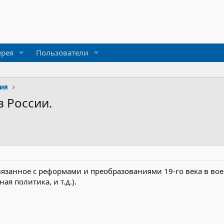
ерея
Пользователи
рия
 России.
связанное с реформами и преобразованиями 19-го века в в
я политика, и т.д.).