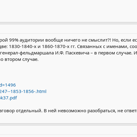
торой 99% аудитории вообще ничего не смыслит?! Но, если 
е: 1830-1840-х и 1860-1870-х гг. Связанных с именами, со
генерал-фельдмаршала И.Ф. Паскевича – в первом случае.
во втором случае.
id=1496
f/247--1853-1856-.html
ok37.pdf
овор отдельный. В ней невозможно разобраться, не ответи