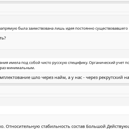
напрямую была заимствована лишь идея постоянно существовавшего 
ть?
ия имела под собой чисто русскую специфику. Органический учет по
 раз минимальным.
мплектование шло через найм, а у нас - через рекрутский н
. Относительную стабильность состав Большой Действующе