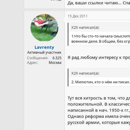
Да, ваши ссылки читаю... Сп
15 Дек 2011
X2X написал(а):
1.Что бы сто-то начала смысли
военном деле. В общем, без ог
Lavrenty
Активный участник
Я рад любому интересу к пр
Сообщения
6.325
Адрес
Москва
X2X написал(а):
2. Милютин, кто о нём ни писал
Тут вся хитрость в том, что
положительной. В классичес
написанной в нач. 1950-х г
Однако реформа имела очень
русской армии, которые каж