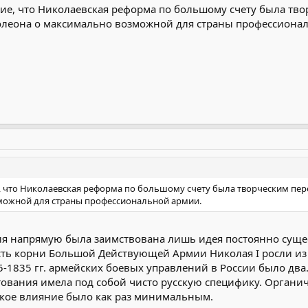
ие, что Николаевская реформа по большому счету была тв
олеона о максимально возможной для страны профессиона
, что Николаевская реформа по большому счету была творческим пер
можной для страны профессиональной армии.
ия напрямую была заимствована лишь идея постоянно суще
сть корни Большой Действующей Армии Николая I росли из
5-1835 гг. армейских боевых управлений в России было два
вания имела под собой чисто русскую специфику. Органиче
ское влияние было как раз минимальным.