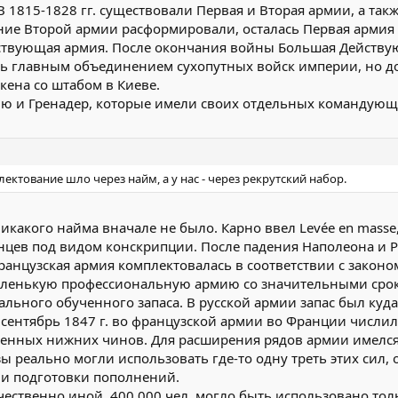
В 1815-1828 гг. существовали Первая и Вторая армии, а так
ние Второй армии расформировали, осталась Первая армия 
ействующая армия. После окончания войны Большая Действ
ь главным объединением сухопутных войск империи, но до
кена со штабом в Киеве.
дию и Гренадер, которые имели своих отдельных командующ
ектование шло через найм, а у нас - через рекрутский набор.
Никакого найма вначале не было. Карно ввел Levée en masse
цев под видом конскрипции. После падения Наполеона и 
ранцузская армия комплектовалась в соответствии с законо
 маленькую профессиональную армию со значительными сро
льного обученного запаса. В русской армии запас был куда
сентябрь 1847 г. во французской армии во Франции числило
ченных нижних чинов. Для расширения рядов армии имелся
 реально могли использовать где-то одну треть этих сил, 
 и подготовки пополнений.
чественно иной. 400.000 чел. могло быть использовано толь