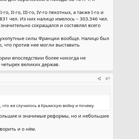
II-го, III-го, IV-го пехотных, а также I-го и
831 чел. Из них налицо имелось – 303.346 чел.
значительно сокращался и составлял всего
о-сухопутные силы Франции вообще. Налицо был
, что против нее могли выставить
ории впоследствии более никогда не
 четырех великих держав.
#7
, что же случилось в Крымскую войну и почему.
о большие и значимые реформы, но и небольшие
оворить и о нём.