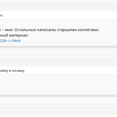
о.
че – моя. Остальные написаны старшими коллегами.
сный материал:
226--i-.html
ойну и почему.