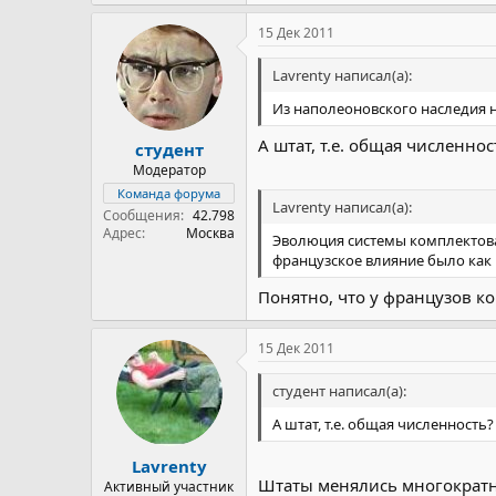
15 Дек 2011
Lavrenty написал(а):
Из наполеоновского наследия 
А штат, т.е. общая численнос
студент
Модератор
Команда форума
Lavrenty написал(а):
Сообщения
42.798
Адрес
Москва
Эволюция системы комплектован
французское влияние было как
Понятно, что у французов ко
15 Дек 2011
студент написал(а):
А штат, т.е. общая численность?
Lavrenty
Штаты менялись многократно
Активный участник