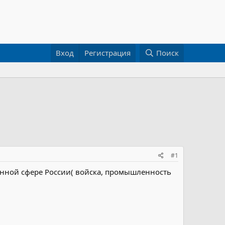
Вход
Регистрация
Поиск
#1
оенной сфере России( войска, промышленность