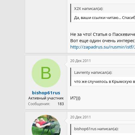
X2X написал(а):
Да, ваши ссылки читаю... Спасиб
Не за что! Статья о Паскеви
Вот еще один очень интере
http://zapadrus.su/rusmir/istf/
20 Дек 2011
B
Lavrenty написал(а):
что же случилось в Крымскую в
bishop61rus
И?)))
Активный участник
Сообщения
183
20 Дек 2011
bishop61rus написал(а):