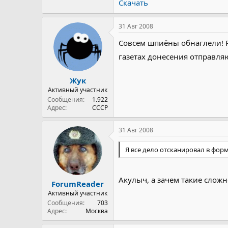
Скачать
31 Авг 2008
Совсем шпиёны обнаглели! 
газетах донесения отправля
Жук
Активный участник
Сообщения
1.922
Адрес
СССР
31 Авг 2008
Я все дело отсканировал в фор
Акулыч, а зачем такие сложн
ForumReader
Активный участник
Сообщения
703
Адрес
Москва