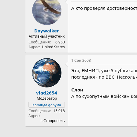
А кто проверял достовернос
Daywalker
Активный участник
Сообщения
6.950
Адрес
United States
1 Сен 2008
Это, ЕМНИП, уже 5 публикац
последняя - по ВВС. Несколь
Слон
vlad2654
А по сухопутным войскам ко
Модератор
Команда форума
Сообщения
15.918
Адрес
г. Ставрополь