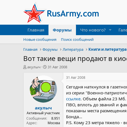
Главная
Форумы
Что нового?
Гал
Новые сообщения
Поиск сообщений
Главная
Форумы
Литература
Книги и литература
Вот такие вещи продают в киос
А
Д
акулыч
31 Авг 2008
в
а
т
т
31 Авг 2008
о
а
Сегодня наткнулся в газетно
р
н
т
а
из серии "Военно-патриотиче
е
ч
ссылке
. Объем файла 23 Мб.
м
а
ПВО, вплоть до званий и фа
акулыч
ы
л
показаны места размещения 
а
Активный участник
Бонда...
Сообщения
8.951
P.S. Кому 23 метра тяжело - 
Адрес
Москва