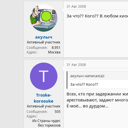
31 Авг 2008
За что?? Кого?? В любом киос
акулыч
Активный участник
Сообщения
8.951
Адрес
Москва
31 Авг 2008
T
акулыч написал(а):
За что?? Кого??
Всех, кто при задержании ж
Troske-
арестовывают, задают много
korosuke
Ё-моё... во дурдом...
Активный участник
Сообщения
505
Адрес
Из Страны чудес
без тормозов