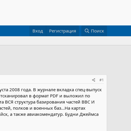
Вход
Регистрация
Поиск
#1
уста 2008 года. В журнале вкладка спец-выпуск
о отсканировал в формат PDF и выложил по
та ВСЯ структура базирования частей ВВС И
тей, полков и военных баз...На картах
йск, а также авиакомендатур. Будни Джеймса