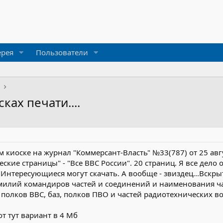
ерея
Пользователи
ках печати....
м киоске на журнал "Коммерсант-Власть" №33(787) от 25 авг
ские страницы" - "Все ВВС России". 20 страниц. Я все дел
 Интересующиеся могут скачать. А вообще - звиздец...Вскры
милий командиров частей и соединений и наименования час
полков ВВС, баз, полков ПВО и частей радиотехнических во
вот тут вариант в 4 Мб