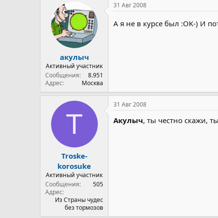
31 Авг 2008
А я не в курсе был :OK-) И п
акулыч
Активный участник
Сообщения
8.951
Адрес
Москва
31 Авг 2008
T
Акулыч
, ты честно скажи, т
Troske-
korosuke
Активный участник
Сообщения
505
Адрес
Из Страны чудес
без тормозов