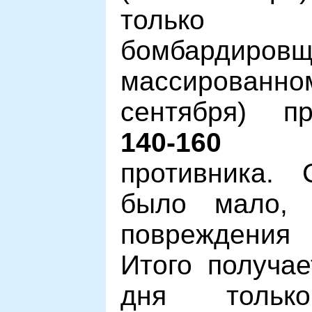
тол
бомбардиров
массирован
сентября) п
140-160
бомб
противника. 
было мало, 
повреждения 
Итого получае
дня тольк