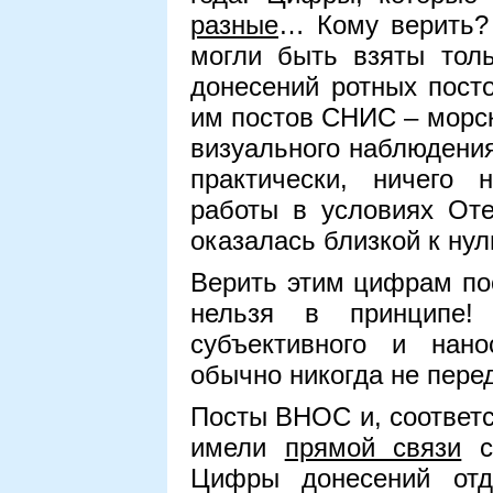
разные
… Кому верить?
могли быть взяты толь
донесений ротных пост
им постов СНИС
–
морск
визуального наблюдения
практически, ничего
работы в условиях Оте
оказалась близкой к нул
Верить этим цифрам п
нельзя в принципе!
субъективного и нан
обычно никогда не пере
Посты ВНОС и, соответс
имели
прямой связи
с
Цифры донесений отд