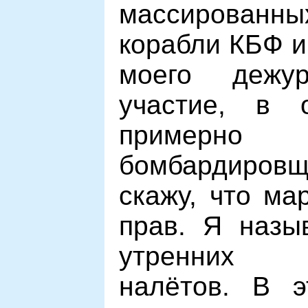
массирован
корабли КБФ и
моего дежур
участие, в 
прим
бомбардиро
скажу, что ма
прав. Я назы
утренних 
налётов. В 