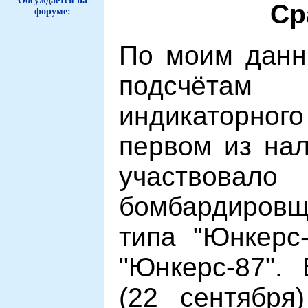
Обсуждается на
Ср
форуме:
По моим данн
подсчёта
индикаторного
первом из нал
участв
бомбардиров
типа "Юнкерс
"Юнкерс-87".
(22 сентября