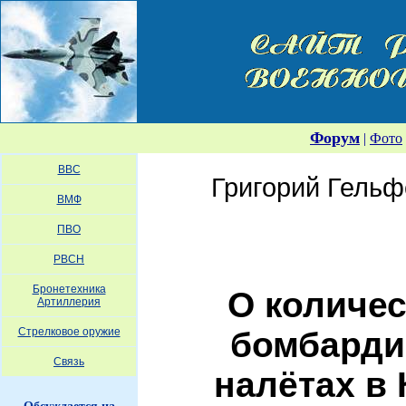
Форум
|
Фото
ВВС
Григорий Гель
ВМФ
ПВО
РВСН
Бронетехника
О количес
Артиллерия
бомбарди
Стрелковое оружие
Связь
налётах в