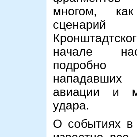
многом, ка
сценар
Кронштадтск
начале на
подробно
нападавших
авиации и м
удара.
О событиях в