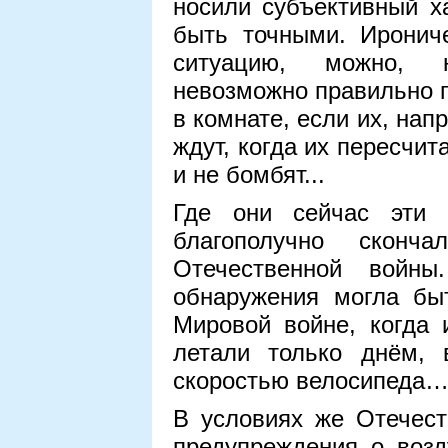
носили субъективный х
быть точными. Ирониче
ситуацию, можно, н
невозможно правильно п
в комнате, если их, нап
ждут, когда их пересчит
и не бомбят...
Где они сейчас эт
благополучно сконч
Отечественной войны
обнаружения могла бы
Мировой войне, когда
летали только днём,
скоростью велосипеда
В условиях же Отечест
предупреждения о возд