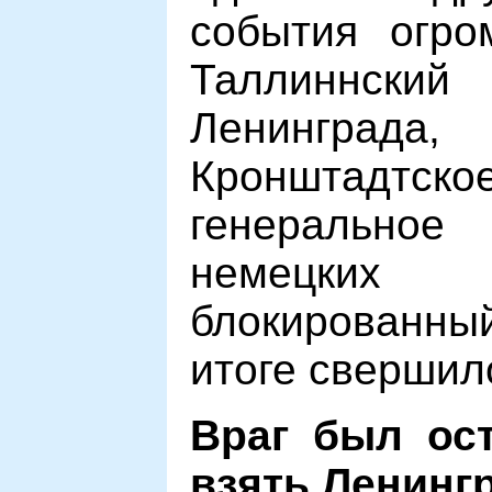
события огро
Таллиннский 
Ленинград
Кронштадт
генеральн
немецки
блокированный
итоге свершил
Враг был ост
взять Ленинг