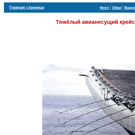
|
|
Главная страница
Фото
Обои
Виде
Тяжёлый авианесущий крейсе