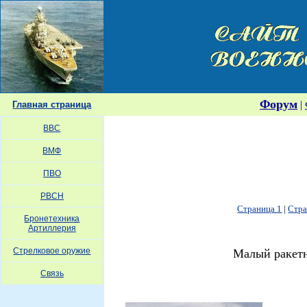
Форум
|
Главная страница
ВВС
ВМФ
ПВО
РВСН
Страница 1
|
Стра
Бронетехника
Артиллерия
Стрелковое оружие
Малый ракетн
Связь