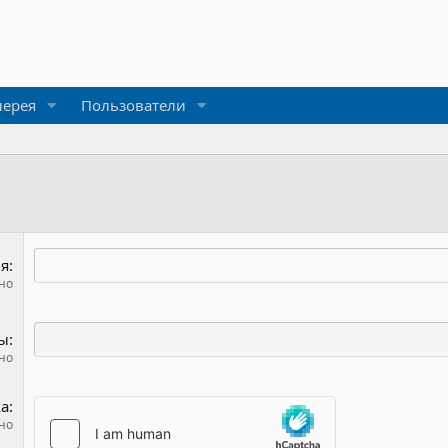
лерея
Пользователи
я
но
ты
но
ка
но