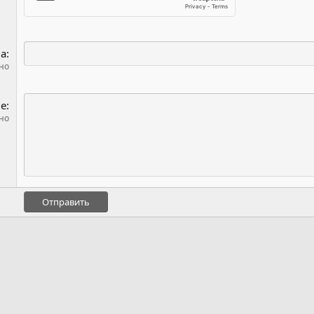
ма
но
е
но
Отправить