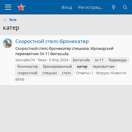
Вход
Регистрация
Теги
катер
Скоростной стелс-бронекатер
Скоростной стелс-бронекатер спецназа. Ирландский
перехватчик SV-11 Barracuda.
skovalev74
Тема
5 Апр 2024
barracuda
sv-11
барракуда
бнонекатер
бронированный
катер
перехватчик
Ответы: 1
Форум:
Новости
скоростной
спецназ
стелс
ВМФ