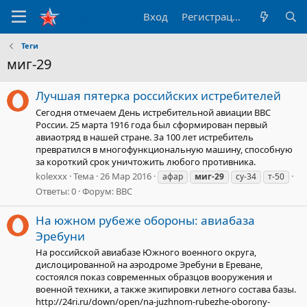
Вход
Регистрация
Теги
миг-29
Лучшая пятерка российских истребителей
Сегодня отмечаем День истребительной авиации ВВС
России. 25 марта 1916 года был сформирован первый
авиаотряд в нашей стране. За 100 лет истребитель
превратился в многофункциональную машину, способную
за короткий срок уничтожить любого противника.
kolexxx
Тема
26 Мар 2016
афар
миг-29
су-34
т-50
Ответы: 0
Форум:
ВВС
На южном рубеже обороны: авиабаза
Эребуни
На российской авиабазе Южного военного округа,
дислоцированной на аэродроме Эребуни в Ереване,
состоялся показ современных образцов вооружения и
военной техники, а также экипировки летного состава базы.
http://24ri.ru/down/open/na-juzhnom-rubezhe-oborony-