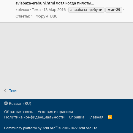
aviabaza-erebuni.html Хотя когда пилоты...
kolexxx
Тема
13 Мар 2016
авиабаза эребуни
миг-29
Ответы: 1
Форум:
ВВС
Теги
Russian (RU)
Обратная связь
Условия и правила
Политика конфиденциальности
Справка
Главная
R
S
S
®
Community platform by XenForo
© 2010-2022 XenForo Ltd.