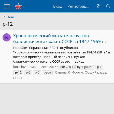
Вход
Регистрация
Теги
р-12
Хронологический указатель пусков
K
баллистических ракет СССР за 1947-1959 гг.
На сайте "Справочник РВСН" опубликован
"Хронологический указатель пусков ракет за 1947-1959 гг." в
котором приведен полный перечень пусков
баллистических ракет в СССР за этот период.
koroliov
Тема
13 Фев 2016
полигон
пуск ракет
р-1
Ответы: 0
Форум:
Общий раздел
р-12
р-2
р-5
рвсн
РВСН