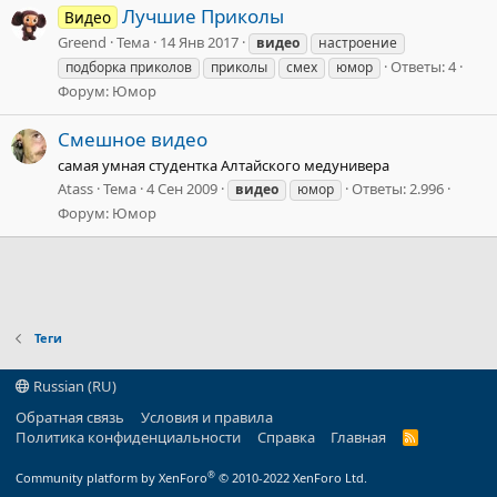
Лучшие Приколы
Видео
Greend
Тема
14 Янв 2017
видео
настроение
Ответы: 4
подборка приколов
приколы
смех
юмор
Форум:
Юмор
Смешное видео
самая умная студентка Алтайского медунивера
Atass
Тема
4 Сен 2009
Ответы: 2.996
видео
юмор
Форум:
Юмор
Теги
Russian (RU)
Обратная связь
Условия и правила
Политика конфиденциальности
Справка
Главная
R
S
S
®
Community platform by XenForo
© 2010-2022 XenForo Ltd.