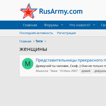
Главная
Форумы
Что нового?
Га
Последняя активность
Регистрация
Главная
Теги
женщины
Представительницы прекрасного по
М
Дремучий ты человек, Скиф. ;) Они не только п
Мыкола
Тема
19 Июн 2007
армия
девушк