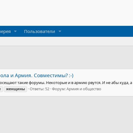
лерея
Пользователи
ла и Армия. Совместимы? :-)
осещают такие форумы. Некоторые и в армию рвутся. И не абы куда, а в
Ответы: 52
Форум:
Армия и общество
и
женщины