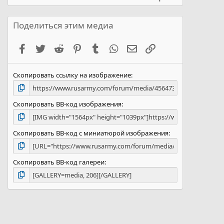
0
0
з
Поделиться этим медиа
в
ё
Facebook
Twitter
Reddit
Pinterest
Tumblr
WhatsApp
Электронная почта
Ссылка
з
д
Скопировать ссылку на изображение
Скопировать BB-код изображения
Скопировать BB-код с миниатюрой изображения
Скопировать BB-код галереи