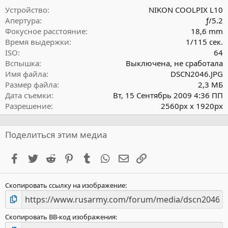
ё
Устройство
NIKON COOLPIX L10
з
Апертура
ƒ/5.2
д
Фокусное расстояние
18,6 mm
Время выдержки
1/115 сек.
ISO
64
Вспышка
Выключена, не сработала
Имя файла
DSCN2046.JPG
Размер файла
2,3 МБ
Дата съемки
Вт, 15 Сентябрь 2009 4:36 ПП
Разрешение
2560px x 1920px
Поделиться этим медиа
Facebook
Twitter
Reddit
Pinterest
Tumblr
WhatsApp
Электронная почта
Ссылка
Скопировать ссылку на изображение
Скопировать BB-код изображения