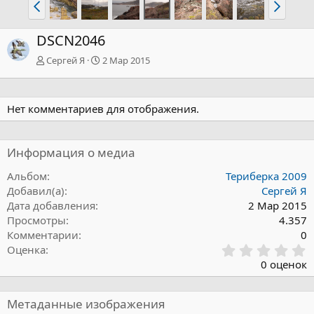
DSCN2046
Сергей Я
2 Мар 2015
Нет комментариев для отображения.
Информация о медиа
Альбом
Териберка 2009
Добавил(а)
Сергей Я
Дата добавления
2 Мар 2015
Просмотры
4.357
Комментарии
0
0
Оценка
,
0 оценок
0
0
з
Метаданные изображения
в