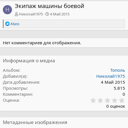
Экипаж машины боевой
Н
Николай1975
4 Май 2015
Р
Atass
е
а
к
ц
Нет комментариев для отображения.
и
и
:
Информация о медиа
Альбом
Тополь
Добавил(а)
Николай1975
Дата добавления
4 Май 2015
Просмотры
5.815
Комментарии
0
0
Оценка
,
0 оценок
0
0
з
Метаданные изображения
в