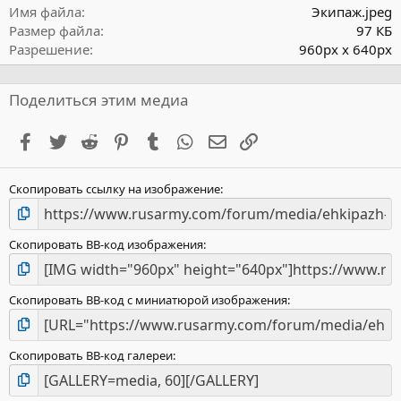
ё
Имя файла
Экипаж.jpeg
з
Размер файла
97 КБ
д
Разрешение
960px x 640px
Поделиться этим медиа
Facebook
Twitter
Reddit
Pinterest
Tumblr
WhatsApp
Электронная почта
Ссылка
Скопировать ссылку на изображение
Скопировать BB-код изображения
Скопировать BB-код с миниатюрой изображения
Скопировать BB-код галереи