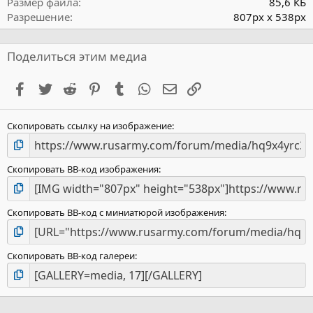
Размер файла
85,6 КБ
д
Разрешение
807px x 538px
Поделиться этим медиа
Facebook
Twitter
Reddit
Pinterest
Tumblr
WhatsApp
Электронная почта
Ссылка
Скопировать ссылку на изображение
Скопировать BB-код изображения
Скопировать BB-код с миниатюрой изображения
Скопировать BB-код галереи