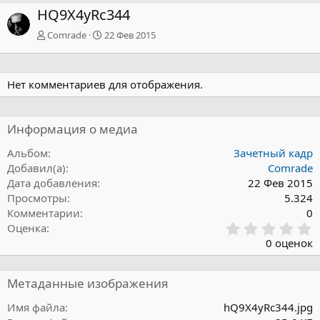
HQ9X4yRc344
Comrade
22 Фев 2015
Нет комментариев для отображения.
Информация о медиа
Альбом
Зачетный кадр
Добавил(а)
Comrade
Дата добавления
22 Фев 2015
Просмотры
5.324
Комментарии
0
0
Оценка
,
0 оценок
0
0
з
Метаданные изображения
в
ё
Имя файла
hQ9X4yRc344.jpg
з