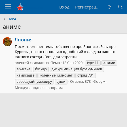
Вход
Регистрация
Теги
аниме
Япония
Посмотрел , нет темы собственно про Японию . Есть про
Курилы , но это несколько однобокий взгляд на нашего
южного соседа . Вот , для затравки -
алексей с сахалина
Тема
13 Сен 2020
type 11
аниме
арисака
бусидо
дискриминация буракуминов
камикадзе
коленный миномет
отряд 731
Ответы: 378
Форум:
свободуайнумоширу
суши
Международная панорама