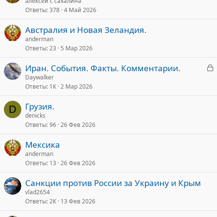
алексей с сахалина
Ответы
378
4 Май 2026
Австралия и Новая Зеландия.
anderman
Ответы
23
5 Мар 2026
З
Иран. События. Факты. Комментарии.
а
Daywalker
Ответы
1К
2 Мар 2026
к
р
Грузия.
D
denicks
т
Ответы
96
26 Фев 2026
а
Мексика
anderman
Ответы
13
26 Фев 2026
Санкции против России за Украину и Крым
vlad2654
Ответы
2К
13 Фев 2026