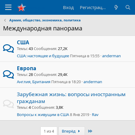
Вход
Регистрация
Армия, общество, экономика, политика
Международная панорама
США
Темы
43
Сообщения
27,2К
США: настоящее и будущее
Пятница в 15:55
anderman
Европа
Темы
28
Сообщения
29,4К
Англия, Британия
Пятница в 18:20
anderman
Зарубежная жизнь: вопросы иностранным
гражданам
Темы
4
Сообщения
3,8К
Вопросы к живущим в США
8 Янв 2019
Rav
Последний
1 из 4
Вперёд