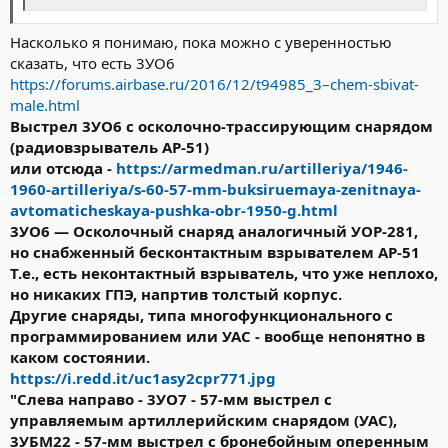
Насколько я понимаю, пока можно с уверенностью
сказать, что есть 3УО6
https://forums.airbase.ru/2016/12/t94985_3–chem-sbivat-
male.html
Выстрел 3УО6 с осколочно-трассирующим снарядом
(радиовзрыватель АР-51)
или отсюда -
https://armedman.ru/artilleriya/1946-
1960-artilleriya/s-60-57-mm-buksiruemaya-zenitnaya-
avtomaticheskaya-pushka-obr-1950-g.html
3УО6
— Осколочный снаряд аналогичный УОР-281,
но снабженный бесконтактным взрывателем АР-51
Т.е., есть неконтактный взрыватель, что уже неплохо,
но никаких ГПЭ, напртив толстый корпус.
Другие снаряды, типа многофункционального с
программированием или УАС - вообще непонятно в
каком состоянии.
https://i.redd.it/uc1asy2cpr771.jpg
"Слева направо - 3УО7 - 57-мм выстрел с
управляемым артиллерийским снарядом (УАС),
3УБМ22 - 57-мм выстрел с бронебойным оперенным