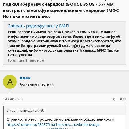
подкалиберным снарядом (БОПС), 3УО8 - 57- мм
выстрел с многофункциональным снарядом (МФС
Но пока это неточно.
Забрать радиофугасы у БМП
Если говорить именно о 2с38 Прикол в том, что я не нашел
инфы именно о радиовзрывателе. Везде, где я вижу инфу об
этом снаряде(а источников и то мизер просто) говорится, что
там либо программируемый снаряд(ну думаю разница
очевидна), либо многофункциональный снаряд(МФС) Так же
наткнулся на...
forum.warthunder.ru
Алек
А
Активный участник
19 Дек 2023
#37
sivuch написал(а):
Странно, что это прошло мимо внимания общественности
https://topwar.ru/232376-na-hersons...novki-derivacija-