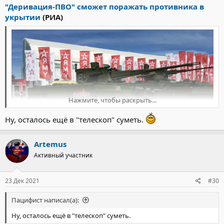
"Деривация-ПВО" сможет поражать противника в
укрытии
(РИА)
Нажмите, чтобы раскрыть...
Ну, осталось ещё в "телескоп" суметь.
Artemus
Зенитный артиллерийский комплекс (ЗАК) "Деривация-ПВО",
Активный участник
вооруженный пушкой калибра 57 миллиметров, сможет
поражать специальными управляемыми снарядами
противника, укрывшегося от прямого выстрела в траншее,
23 Дек 2021
#30
окопе или за бруствером, ведутся соответствующие испытания,
сообщил РИА Новости источник в оборонно-промышленном
Пацифист написал(а):
комплексе.
"За счет применения снарядов с управляемым подрывом и
Ну, осталось ещё в "телескоп" суметь.
новейшей системы управления огнем разработанный