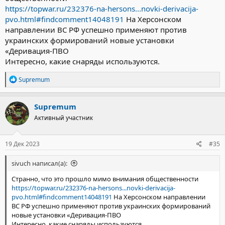
https://topwar.ru/232376-na-hersons...novki-derivacija-
pvo.html#findcomment14048191
На Херсонском
направлении ВС РФ успешно применяют против
украинских формирований новые установки
«Деривация-ПВО
Интересно, какие снаряды используются.
Р
Supremum
е
а
к
Supremum
ц
Активный участник
и
и
:
19 Дек 2023
#35
sivuch написал(а):
Странно, что это прошло мимо внимания общественности
https://topwar.ru/232376-na-hersons...novki-derivacija-
pvo.html#findcomment14048191
На Херсонском направлении
ВС РФ успешно применяют против украинских формирований
новые установки «Деривация-ПВО
Интересно, какие снаряды используются.