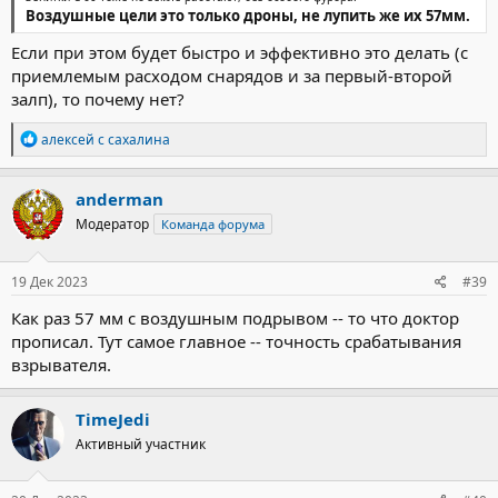
Воздушные цели это только дроны, не лупить же их 57мм.
Если при этом будет быстро и эффективно это делать (с
приемлемым расходом снарядов и за первый-второй
залп), то почему нет?
Р
алексей с сахалина
е
а
к
anderman
ц
Модератор
Команда форума
и
и
:
19 Дек 2023
#39
Как раз 57 мм с воздушным подрывом -- то что доктор
прописал. Тут самое главное -- точность срабатывания
взрывателя.
TimeJedi
Активный участник