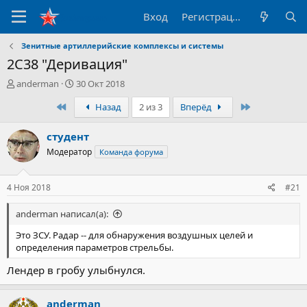
Вход
Регистрация
Зенитные артиллерийские комплексы и системы
2С38 "Деривация"
А
Д
anderman
30 Окт 2018
в
а
Первый
Последний
Назад
2 из 3
Вперёд
т
т
о
а
р
н
студент
т
а
Модератор
Команда форума
е
ч
м
а
ы
л
4 Ноя 2018
#21
а
anderman написал(а):
Это ЗСУ. Радар -- для обнаружения воздушных целей и
определения параметров стрельбы.
Лендер в гробу улыбнулся.
anderman