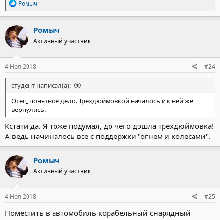
Р
Ромыч
е
а
к
Ромыч
ц
Активный участник
и
и
:
4 Ноя 2018
#24
студент написал(а):
Отец, понятное дело. Трехдюймовкой началось и к ней же
вернулись.
Кстати да. Я тоже подумал, до чего дошла трехдюймовка!
А ведь начиналось все с поддержки "огнем и колесами".
Ромыч
Активный участник
4 Ноя 2018
#25
Поместить в автомобиль корабельный снарядный