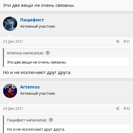
Уралвагонзаводом ЗАК-57 "Деривация-ПВО" сможет
Эти две вещи не очень связаны.
уничтожать находящегося в укрытиях противника, который не
доступен для поражения прямым выстрелом. Комплекс
Пацифист
сможет достать, например, живую силу, укрывшуюся в окопах,
траншее, за стеной здания, какими-либо препятствиями", -
Активный участник
сказал собеседник агентства.
Он добавил, что "ранее были проведены предварительные
испытания "Деривации-ПВО" по применению в условиях
23 Дек 2021
#31
полигона боеприпасов с управляемым подрывом".
...
Artemus написал(а):
Эти две вещи не очень связаны.
Но и не исключают друг друга.
Artemus
Активный участник
24 Дек 2021
#32
Пацифист написал(а):
Но и не исключают друг друга.