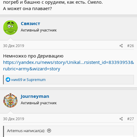
погреб и башню с орудием, как есть. Смело.
А может она плавает?
Связист
Активный участник
30 Дек 2019
#26
Немножко про Деривацию
https://yandex.ru/news/story/Unikal...rsistent_id=83393953&
rubric=army&wizard=story
Р
ник69
и
Supremum
е
а
к
Journeyman
ц
Активный участник
и
и
:
30 Дек 2019
#27
Artemus написал(а):