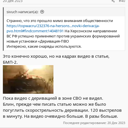
20 Дек 2023
#40
sivuch написал(а):
Странно, что это прошло мимо внимания общественности
https://topwar.ru/232376-na-hersons...novki-derivacija-
pvo.html#findcomment14048191
На Херсонском направлении
ВС РФ успешно применяют против украинских формирований
новые установки «Деривация-ПВО
Интересно, какие снаряды используются.
Это конечно хорошо, но на кадрах видео в статье,
БМП-2.
Пока видео с деривацией в зоне СВО не видел.
Блин, прежде чем писать статью можно же было
погуглить скорострельность деривации. 120 выстрелов
в минуту. На видео очевидно больше. В разы больше.
Последнее редактирование:
20 Дек 2023