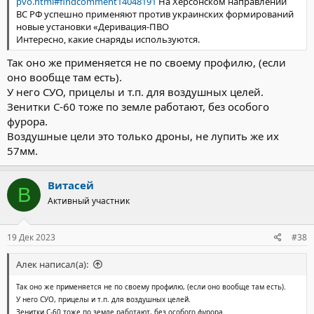
pvo.html#findcomment14048191
На Херсонском направлении
ВС РФ успешно применяют против украинских формирований
новые установки «Деривация-ПВО
Интересно, какие снаряды используются.
Так оно же применяется не по своему профилю, (если
оно вообще там есть).
У него СУО, прицелы и т.п. для воздушных целей.
Зенитки С-60 тоже по земле работают, без особого
фурора.
Воздушные цели это только дроны, не лупить же их
57мм.
Витасей
В
Активный участник
19 Дек 2023
#38
Алек написал(а):
Так оно же применяется не по своему профилю, (если оно вообще там есть).
У него СУО, прицелы и т.п. для воздушных целей.
Зенитки С-60 тоже по земле работают, без особого фурора.