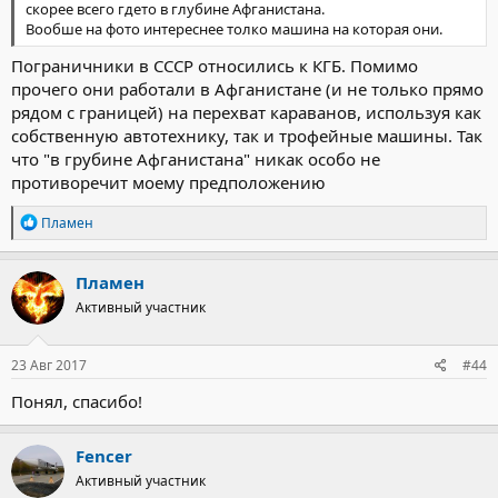
скорее всего гдето в глубине Афганистана.
Вообше на фото интереснее толко машина на которая они.
Пограничники в СССР относились к КГБ. Помимо
прочего они работали в Афганистане (и не только прямо
рядом с границей) на перехват караванов, используя как
собственную автотехнику, так и трофейные машины. Так
что "в грубине Афганистана" никак особо не
противоречит моему предположению
Р
Пламен
е
а
к
Пламен
ц
Активный участник
и
и
:
23 Авг 2017
#44
Понял, спасибо!
Fencer
Активный участник