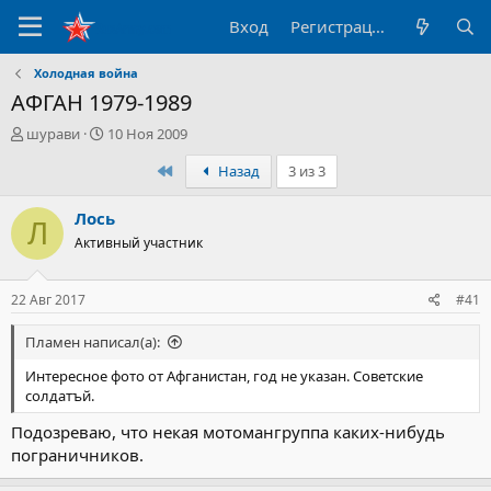
Вход
Регистрация
Холодная война
АФГАН 1979-1989
А
Д
шурави
10 Ноя 2009
в
а
Первый
Назад
3 из 3
т
т
о
а
р
н
Лось
Л
т
а
Активный участник
е
ч
м
а
ы
л
22 Авг 2017
#41
а
Пламен написал(а):
Интересное фото от Афганистан, год не указан. Советские
солдатъй.
Подозреваю, что некая мотомангруппа каких-нибудь
пограничников.